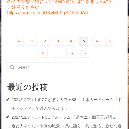
の入力がない場合，証明書の発行はできませんので、
ご注意ください。
https://forms.gle/ibRKvMLSgXDb2gdA6
投
«
1
2
3
4
5
6
7
稿
8
…
32
»
ナ
Search
for:
ビ
ゲ
最近の投稿
ー
2024/12/21(土)FCCどぼくカフェ58「 土木カードゲーム『ド
シ
ボ・シティ』で遊んでみよう 」
2024/12/7（土）FCCフォーラム 「道マニア四天王が語る！
ョ
道と人をつなぐ未来の風景 ～共に語り、共に創る、新たな道