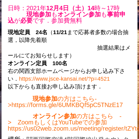
日時：2021年
12月4日（土）14
時～17時
現地参加
も
オンライン参加
も
事前申
込
が
必要
です．参加費無料
現地定員
24名
（
11/21
まで応募者多数の場合抽
選，以降先着順
抽選結果はメ
ールにてお知らせします）
オンライン定員 100名
右の関西支部ホームページからお申し込み下さ
い．
https://www.jsce-kansai.net/?p=4521
以下からも直接お申し込み頂けます．
現地参加
の方はこちら-
>
https://forms.gle/6UMKBQf5pC5TNzE17
オンライン参加
の方はこちら -
>
ZoomもしくはYouTubeでの参加
https://us02web.zoom.us/meeting/register/