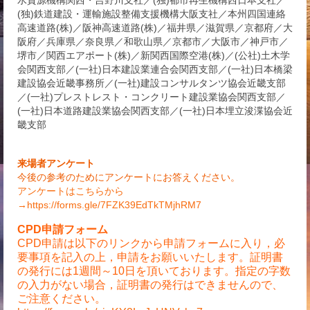
(独)鉄道建設・運輸施設整備支援機構大阪支社／本州四国連絡
高速道路(株)／阪神高速道路(株)／福井県／滋賀県／京都府／大
阪府／兵庫県／奈良県／和歌山県／京都市／大阪市／神戸市／
堺市／関西エアポート(株)／新関西国際空港(株)／(公社)土木学
会関西支部／(一社)日本建設業連合会関西支部／(一社)日本橋梁
建設協会近畿事務所／(一社)建設コンサルタンツ協会近畿支部
／(一社)プレストレスト・コンクリート建設業協会関西支部／
(一社)日本道路建設業協会関西支部／(一社)日本埋立浚渫協会近
畿支部
来場者アンケート
今後の参考のためにアンケートにお答えください。
アンケートはこちらから
→https://forms.gle/7FZK39EdTkTMjhRM7
CPD申請フォーム
CPD申請は以下のリンクから申請フォームに入り，必
要事項を記入の上，申請をお願いいたします。証明書
の発行には1週間～10日を頂いております。指定の字数
の入力がない場合，証明書の発行はできませんので、
ご注意ください。