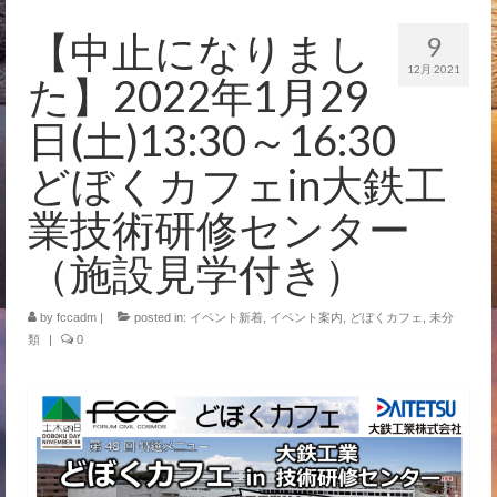
イベント
【中止になりまし
9
12月 2021
た】2022年1月29
日(土)13:30～16:30
どぼくカフェin大鉄工
業技術研修センター
（施設見学付き）
by
fccadm
|
posted in:
イベント新着
,
イベント案内
,
どぼくカフェ
,
未分
類
|
0