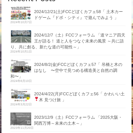
2024/12/21(土)FCCどぼくカフェ58「 土木カー
ドゲーム『ドボ・シティ』で遊んでみよう 」
2024年10月7日
2024/12/7（土）FCCフォーラム 「道マニア四天
王が語る！ 道と人をつなぐ未来の風景 ～共に語
り、共に創る、新たな道の可能性～」
2024年10月1日
2024/8/2(金)FCCどぼくカフェ57「 吊橋と木の
はなし 〜空中で見つめる構造美と自然の調
和〜」
2024年6月10日
2024/4/22(月)FCCどぼくカフェ56「 かわいい土
木 見つけ旅
」
2024年3月22日
2023/12/9（土）FCCフォーラム 「2025大阪・
関西万博～未来の土木～」
2023年11月20日