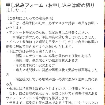
申し込みフォーム
（お申し込みは締め切り
ました．）
【ご参加に当たっての注意事項】
・当日は、感染予防のため、必ずマスクの持参・着用をお願い
いたします。
・アンケート等記入のため、筆記用具はご持参ください。
※感染予防のため、筆記用具の貸し出しはいたしません。
・イベント参加前（２週間を目安として）からご自身の体調の
把握に努めて頂きますようお願いいたします。
・下記の方は参加を自粛ください。
・新型コロナウイルスの感染が疑われる症状のある方
・発熱、咳、倦怠感などの風邪症状のある方
・その他体調に不安のある方
・過去２週間以内に発熱や風邪症状で受診や服薬等をした
方
・感染拡大している地域や国への訪問歴が２週間以内にあ
る方
・会場には消毒液を設置いたしますので、ご使用ください。
なお、自己管理の観点から、各自においても消毒作用のある
ウェットティッシュ等の携行を推奨します。
・当日まで、感染症対策の基本である「手洗い」や「マスクの