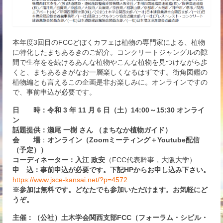
本年度3回目のFCCどぼくカフェは植物の専門家による、植物
に特化したまちあるきのご紹介。コンクリートジャングルの隙
間で生存をを続けるあんな植物やこんな植物を見つけながら歩
くと、まちあるきがなお一層楽しくなるはずです。街角図鑑の
植物編とも言えるこの企画是非お楽しみに。オンラインですの
で、事前申込が必要です。
日 時：令和 3 年 11 月 6 日（土）14:00～15:30 オンライ
ン
話題提供：瀬尾 一樹 さん （まちなか植物ガイド）
会 場
：
オンライン（Zoomミーティング＋Youtube配信
（予定））
コーディネーター：入江 政安
（FCC代表幹事，大阪大学）
申 込：事前申込が必要です。下記HPからお申し込み下さい。
https://www.jsce-kansai.net/?p=4572
※参加は無料です。どなたでも参加いただけます。お気軽にど
うぞ。
主催：（公社）土木学会関西支部FCC（フォーラム・シビル・