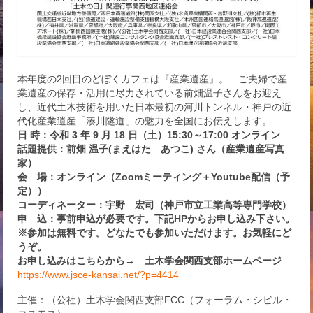
本年度の2回目のどぼくカフェは『産業遺産』。 ご夫婦で産
業遺産の保存・活用に尽力されている前畑温子さんをお迎え
し、近代土木技術を用いた日本最初の河川トンネル・神戸の近
代化産業遺産「湊川隧道」の魅力を全国にお伝えします。
日 時：令和 3 年 9 月 18 日（土）15:30～17:00 オンライン
話題提供：前畑 温子(まえはた あつこ) さん（産業遺産写真
家）
会 場：オンライン（Zoomミーティング＋Youtube配信（予
定））
コーディネーター：宇野 宏司（神戸市立工業高等専門学校）
申 込：事前申込が必要です。下記HPからお申し込み下さい。
※参加は無料です。どなたでも参加いただけます。お気軽にど
うぞ。
お申し込みはこちらから→ 土木学会関西支部ホームページ
https://www.jsce-kansai.net/?p=4414
主催：（公社）土木学会関西支部FCC（フォーラム・シビル・