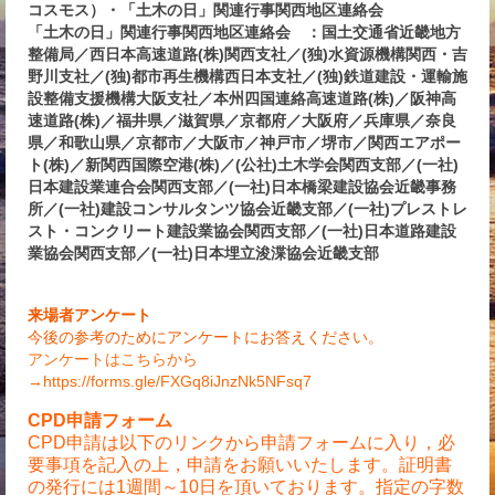
コスモス）・「土木の日」関連行事関西地区連絡会
「土木の日」関連行事関西地区連絡会 ：国土交通省近畿地方
整備局／西日本高速道路(株)関西支社／(独)水資源機構関西・吉
野川支社／(独)都市再生機構西日本支社／(独)鉄道建設・運輸施
設整備支援機構大阪支社／本州四国連絡高速道路(株)／阪神高
速道路(株)／福井県／滋賀県／京都府／大阪府／兵庫県／奈良
県／和歌山県／京都市／大阪市／神戸市／堺市／関西エアポー
ト(株)／新関西国際空港(株)／(公社)土木学会関西支部／(一社)
日本建設業連合会関西支部／(一社)日本橋梁建設協会近畿事務
所／(一社)建設コンサルタンツ協会近畿支部／(一社)プレストレ
スト・コンクリート建設業協会関西支部／(一社)日本道路建設
業協会関西支部／(一社)日本埋立浚渫協会近畿支部
来場者アンケート
今後の参考のためにアンケートにお答えください。
アンケートはこちらから
→
https://forms.gle/FXGq8iJnzNk5NFsq7
CPD申請フォーム
CPD申請は以下のリンクから申請フォームに入り，必
要事項を記入の上，申請をお願いいたします。証明書
の発行には1週間～10日を頂いております。指定の字数