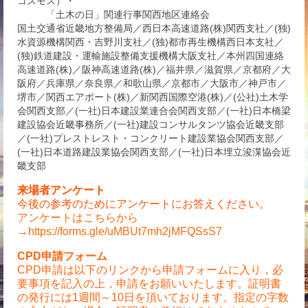
コスモス）・
「土木の日」関連行事関西地区連絡会
国土交通省近畿地方整備局／西日本高速道路(株)関西支社／(独)
水資源機構関西・吉野川支社／(独)都市再生機構西日本支社／
(独)鉄道建設・運輸施設整備支援機構大阪支社／本州四国連絡
高速道路(株)／阪神高速道路(株)／福井県／滋賀県／京都府／大
阪府／兵庫県／奈良県／和歌山県／京都市／大阪市／神戸市／
堺市／関西エアポート(株)／新関西国際空港(株)／(公社)土木学
会関西支部／(一社)日本建設業連合会関西支部／(一社)日本橋梁
建設協会近畿事務所／(一社)建設コンサルタンツ協会近畿支部
／(一社)プレストレスト・コンクリート建設業協会関西支部／
(一社)日本道路建設業協会関西支部／(一社)日本埋立浚渫協会近
畿支部
来場者アンケート
今後の参考のためにアンケートにお答えください。
アンケートはこちらから
→https://forms.gle/uMBUt7mh2jMFQSsS7
CPD申請フォーム
CPD申請は以下のリンクから申請フォームに入り，必
要事項を記入の上，申請をお願いいたします。証明書
の発行には1週間～10日を頂いております。指定の字数