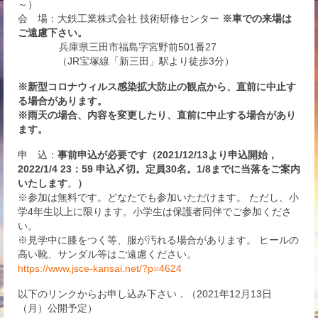
～）
会 場：大鉄工業株式会社 技術研修センター
※車での来場は
ご遠慮下さい。
兵庫県三田市福島字宮野前501番27
（JR宝塚線「新三田」駅より徒歩3分）
※新型コロナウィルス感染拡大防止の観点から、直前に中止す
る場合があります。
※雨天の場合、内容を変更したり、直前に中止する場合があり
ます。
申 込：
事前申込が必要です（2021/12/13より申込開始，
2022/1/4 23：59 申込〆切。定員30名。1/8までに当落をご案内
いたします
。
）
※参加は無料です。どなたでも参加いただけます。 ただし、小
学4年生以上に限ります。小学生は保護者同伴でご参加くださ
い。
※見学中に膝をつく等、服が汚れる場合があります。 ヒールの
高い靴、サンダル等はご遠慮ください。
https://www.jsce-kansai.net/?p=4624
以下のリンクからお申し込み下さい．（2021年12月13日
（月）公開予定）