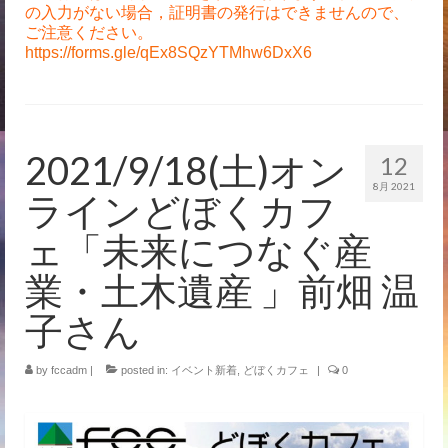
の入力がない場合，証明書の発行はできませんので、
ご注意ください。
https://forms.gle/qEx8SQzYTMhw6DxX6
2021/9/18(土)オン
12
8月 2021
ラインどぼくカフ
ェ「未来につなぐ産
業・土木遺産 」前畑 温
子さん
by
fccadm
|
posted in:
イベント新着
,
どぼくカフェ
|
0