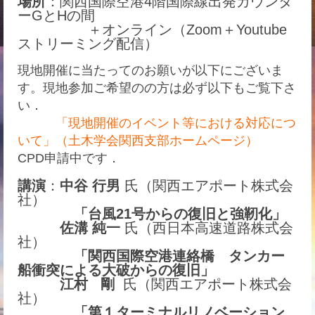
場所
：関西国際空港4階国際線出発カウンタ
ーGとHの間
＋オンライン（Zoom＋Youtube
ストリーミング配信）
現地開催に当たってのお願いが以下にございま
す。現地参加ご希望のの方は必ず以下もご覧下さ
い．
「現地開催のイベント等における対応につ
いて」（土木学会関西支部ホームページ）
CPD申請中です．
講演
：
中谷 行男
氏（関西エアポート株式会
社）
「台風21号からの復旧と強靭化」
佐溝 純一
氏（西日本高速道路株式会
社）
「関西国際空港連絡橋 タンカー
船衝突による大破からの復旧」
江村 剛
氏（関西エアポート株式会
社）
「第１ターミナルリノベーション