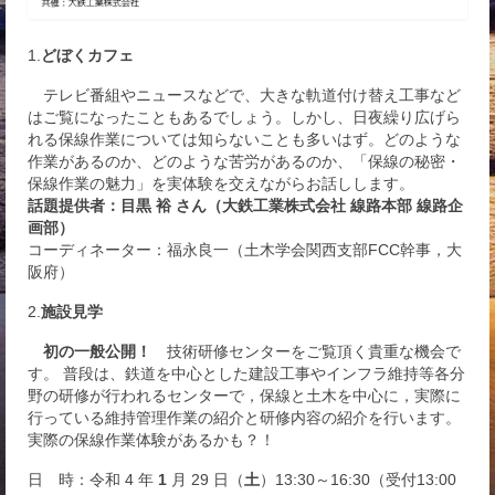
1.
どぼくカフェ
テレビ番組やニュースなどで、大きな軌道付け替え工事など
はご覧になったこともあるでしょう。しかし、日夜繰り広げら
れる保線作業については知らないことも多いはず。どのような
作業があるのか、どのような苦労があるのか、「保線の秘密・
保線作業の魅力」を実体験を交えながらお話しします。
話題提供者：目黒 裕 さん（大鉄工業株式会社 線路本部 線路企
画部）
コーディネーター：福永良一（土木学会関西支部FCC幹事，大
阪府）
2.
施設見学
初の一般公開！
技術研修センターをご覧頂く貴重な機会で
す。 普段は、鉄道を中心とした建設工事やインフラ維持等各分
野の研修が行われるセンターで，保線と土木を中心に，実際に
行っている維持管理作業の紹介と研修内容の紹介を行います。
実際の保線作業体験があるかも？！
日 時：令和 4
年
1
月 29
日（
土
）13:30～16:30（受付13:00