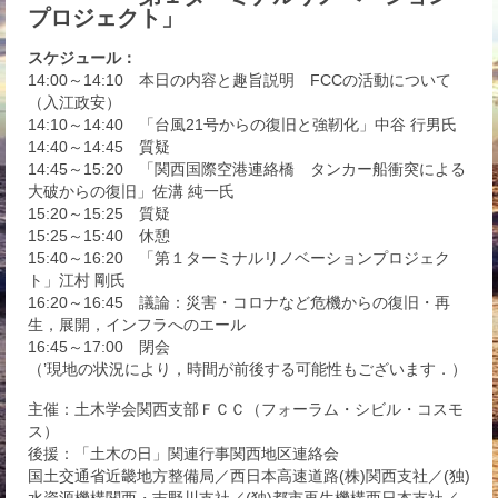
プロジェクト」
スケジュール：
14:00～14:10 本日の内容と趣旨説明 FCCの活動について
（入江政安）
14:10～14:40 「台風21号からの復旧と強靭化」中谷 行男氏
14:40～14:45 質疑
14:45～15:20 「関西国際空港連絡橋 タンカー船衝突による
大破からの復旧」佐溝 純一氏
15:20～15:25 質疑
15:25～15:40 休憩
15:40～16:20 「第１ターミナルリノベーションプロジェク
ト」江村 剛氏
16:20～16:45 議論：災害・コロナなど危機からの復旧・再
生，展開，インフラへのエール
16:45～17:00 閉会
（’現地の状況により，時間が前後する可能性もございます．）
主催：土木学会関西支部ＦＣＣ（フォーラム・シビル・コスモ
ス）
後援：「土木の日」関連行事関西地区連絡会
国土交通省近畿地方整備局／西日本高速道路(株)関西支社／(独)
水資源機構関西・吉野川支社／(独)都市再生機構西日本支社／