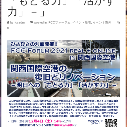
力」－」
by
fccadm
|
posted in:
FCCフォーラム
,
イベント新着
,
イベント案内
|
0