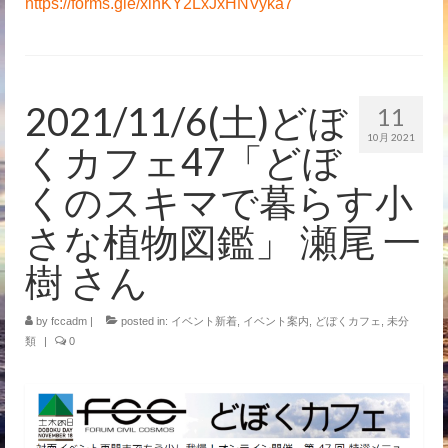
https://forms.gle/xinKY2LxJxHNVyka7
2021/11/6(土)どぼ
11
10月 2021
くカフェ47「どぼ
くのスキマで暮らす小
さな植物図鑑」 瀬尾 一
樹 さん
by
fccadm
|
posted in:
イベント新着
,
イベント案内
,
どぼくカフェ
,
未分
類
|
0