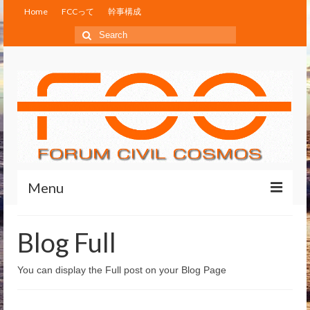
Home
FCCって
幹事構成
Search
for:
Menu
Home
Blog Full
FCCって
You can display the Full post on your Blog Page
幹事構成