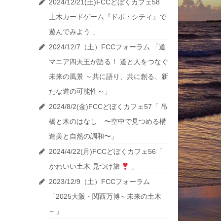
2024/12/21(土)FCCどぼくカフェ58「
土木カードゲーム『ドボ・シティ』で
遊んでみよう 」
2024/12/7（土）FCCフォーラム 「道
マニア四天王が語る！ 道と人をつなぐ
未来の風景 ～共に語り、共に創る、新
たな道の可能性～」
2024/8/2(金)FCCどぼくカフェ57「 吊
橋と木のはなし 〜空中で見つめる構
造美と自然の調和〜」
2024/4/22(月)FCCどぼくカフェ56「
かわいい土木 見つけ旅
」
2023/12/9（土）FCCフォーラム
「2025大阪・関西万博～未来の土木
～」