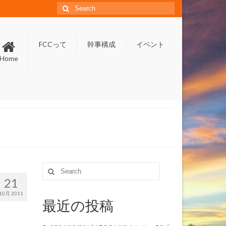
Search
for:
FCCって
幹事構成
イベント
Home
Search
for:
21
10月 2011
最近の投稿