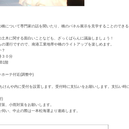
」
の橋について専門家の話を聞いたり、橋のパネル展示を見学することのできる
の土木に関する面白いことなども、ざっくばらんに議論しましょう！
らの運行ですので、南港工業地帯や橋のライトアップを楽しめます。
か？
時３０分
)B1
階
キホーテ付近
(
調整中
)
ちけんや内に受付を設置します。受付時に支払いをお願いします。支払い時
付
)
対策、小雨対策をお願いします。
を伺い、中止の際は一本松海運より連絡します。