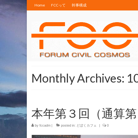
Home
FCCって
幹事構成
Monthly Archives: 
本年第３回（通算第
by
fccadm
|
posted in:
どぼくカフェ
|
0