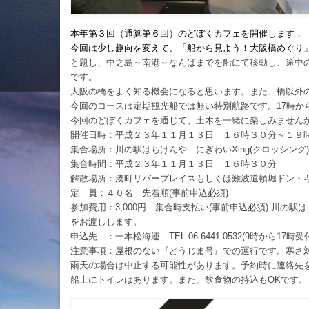
本年第３回（通算第６回）のどぼくカフェを開催します．
今回は少し趣向を変えて、「船から見よう！大阪橋めぐり
と題し、中之島～南港～なんばまでを船にて移動し、途中
です。
大阪の橋をよく知る機会になると思います。また、橋以外
今回のコースは定期観光船では無い特別航路です。
17
時か
今回のどぼくカフェを通じて、土木を一緒に楽しみません
開催日時：平成２３年１１月１３日 １６時３０分～１９
集合場所：川の駅はちけんや にぎわい
Xing(
クロッシング
集合時間：平成２３年１１月１３日 １６時３０分
解散場所：湊町リバープレイスもしくは難波道頓堀ドン・
定 員：４０名 先着順
(
事前申込必須
)
参加費用：
3,000
円 集合時支払い
(
事前申込必須
)
川の駅は
をお渡しします。
申込先 ：一本松海運
TEL
06-6441-0532(9
時から
17
時受
注意事項：屋根のない『どうじま号』での運行です。寒さ
雨天の場合は中止する可能性があります。予約時に連絡先
船上にトイレはあります。また、飲食物の持込も
OK
です。