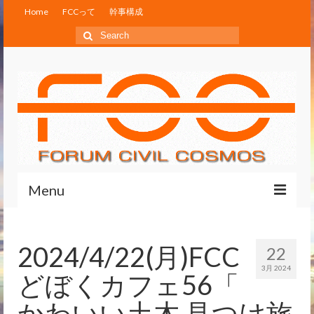
Home
FCCって
幹事構成
Search
for:
Menu
Home
2024/4/22(月)FCC
22
FCCって
3月 2024
どぼくカフェ56「
幹事構成
かわいい土木 見つけ旅