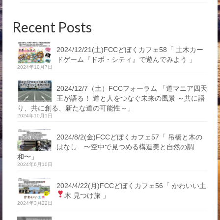
Recent Posts
2024/12/21(土)FCCどぼくカフェ58「 土木カー
ドゲーム『ドボ・シティ』で遊んでみよう 」
2024年10月7日
2024/12/7（土）FCCフォーラム 「道マニア四天
王が語る！ 道と人をつなぐ未来の風景 ～共に語
り、共に創る、新たな道の可能性～」
2024年10月1日
2024/8/2(金)FCCどぼくカフェ57「 吊橋と木の
はなし 〜空中で見つめる構造美と自然の調
和〜」
2024年6月10日
2024/4/22(月)FCCどぼくカフェ56「 かわいい土
木 見つけ旅
」
2024年3月22日