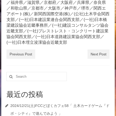
／福井県／滋賀県／京都府／大阪府／兵庫県／奈良県
／和歌山県／京都市／大阪市／神戸市／堺市／関西エ
アポート(株)／新関西国際空港(株)／(公社)土木学会関西
支部／(一社)日本建設業連合会関西支部／(一社)日本橋
梁建設協会近畿事務所／(一社)建設コンサルタンツ協会
近畿支部／(一社)プレストレスト・コンクリート建設業
協会関西支部／(一社)日本道路建設業協会関西支部／
(一社)日本埋立浚渫協会近畿支部
Previous Post
Next Post
Search
for:
最近の投稿
2024/12/21(土)FCCどぼくカフェ58「 土木カードゲーム『ド
ボ・シティ』で遊んでみよう 」