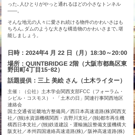
った､人ひとりがやっと通れるほどの小さなトンネル
――。
そんな地元の人々に愛され続ける物件のかわいさはも
ちろん､ダムのような大きな構造物のかわいさまで､堪
能しましょう。
日時：2024年4 月 22 日（月）18:30～20:00
場所：QUINTBRIDGE 2階（大阪市都島区東
野田町4丁目15ｰ82）
話題提供：三上 美絵 さん（土木ライター）
主催：（公社）土木学会関西支部FCC（フォーラム・
シビル・コスモス）・「土木の日」関連行事関西地区
連絡会
国土交通省近畿地方整備局／西日本高速道路(株)関西支
社／(独)水資源機構関西・吉野川支社／(独)都市再生機
構西日本支社／(独)鉄道建設・運輸施設整備支援機構大
阪支社／本州四国連絡高速道路(株)／阪神高速道路(株)