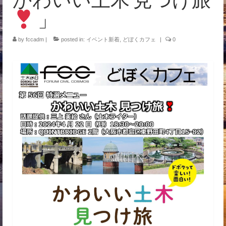
イベント
」
by
fccadm
|
posted in:
イベント新着
,
どぼくカフェ
|
0