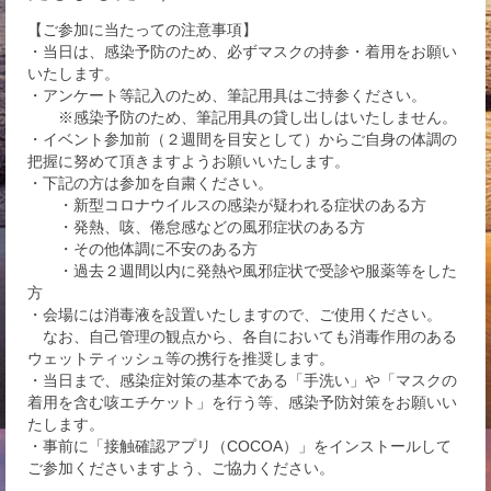
【ご参加に当たっての注意事項】
・当日は、感染予防のため、必ずマスクの持参・着用をお願い
いたします。
・アンケート等記入のため、筆記用具はご持参ください。
※感染予防のため、筆記用具の貸し出しはいたしません。
・イベント参加前（２週間を目安として）からご自身の体調の
把握に努めて頂きますようお願いいたします。
・下記の方は参加を自粛ください。
・新型コロナウイルスの感染が疑われる症状のある方
・発熱、咳、倦怠感などの風邪症状のある方
・その他体調に不安のある方
・過去２週間以内に発熱や風邪症状で受診や服薬等をした
方
・会場には消毒液を設置いたしますので、ご使用ください。
なお、自己管理の観点から、各自においても消毒作用のある
ウェットティッシュ等の携行を推奨します。
・当日まで、感染症対策の基本である「手洗い」や「マスクの
着用を含む咳エチケット」を行う等、感染予防対策をお願いい
たします。
・事前に「接触確認アプリ（COCOA）」をインストールして
ご参加くださいますよう、ご協力ください。