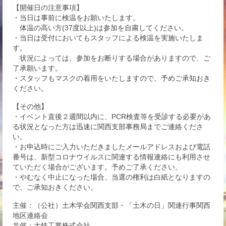
【開催日の注意事項】
・当日は事前に検温をお願いたします。
体温の高い方(37度以上)は参加を自粛してください。
・当日は受付においてもスタッフによる検温を実施いたしま
す。
状況によっては、参加をお断りする場合がありますので、ご
了承願います。
・スタッフもマスクの着用をいたしますので、予めご承知おき
ください。
【その他】
・イベント直後２週間以内に、PCR検査等を受診する必要があ
る状況となった方は迅速に関西支部事務局までご連絡くださ
い。
・お申込時にご入力いただきましたメールアドレスおよび電話
番号は、新型コロナウイルスに関連する情報連絡にも利用させ
ていただく場合がございます。予めご了承ください。
・やむなく中止になった場合、当選の権利は白紙となりますの
で、ご承知おきください。
主催：（公社）土木学会関西支部・「土木の日」関連行事関西
地区連絡会
共催：大鉄工業株式会社