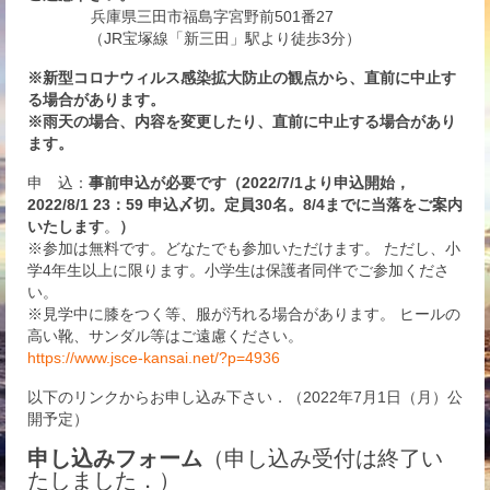
兵庫県三田市福島字宮野前501番27
（JR宝塚線「新三田」駅より徒歩3分）
※新型コロナウィルス感染拡大防止の観点から、直前に中止す
る場合があります。
※雨天の場合、内容を変更したり、直前に中止する場合があり
ます。
申 込：
事前申込が必要です（2022/7/1より申込開始，
2022/8/1 23：59 申込〆切。定員30名。8/4までに当落をご案内
いたします
。
）
※参加は無料です。どなたでも参加いただけます。 ただし、小
学4年生以上に限ります。小学生は保護者同伴でご参加くださ
い。
※見学中に膝をつく等、服が汚れる場合があります。 ヒールの
高い靴、サンダル等はご遠慮ください。
https://www.jsce-kansai.net/?p=4936
以下のリンクからお申し込み下さい．（2022年7月1日（月）公
開予定）
申し込みフォーム
（申し込み受付は終了い
たしました．）