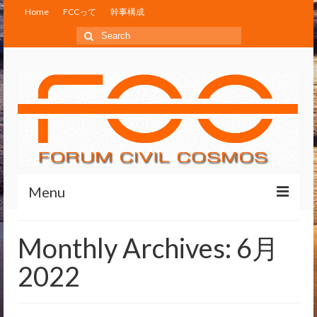
Home
FCCって
幹事構成
Search
for:
Menu
Home
Monthly Archives: 6月
FCCって
2022
幹事構成