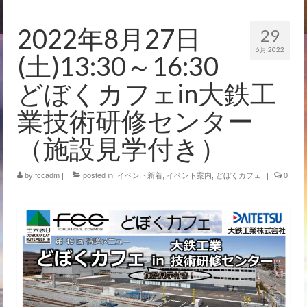
イベント
2022年8月27日
29
6月 2022
(土)13:30～16:30
どぼくカフェin大鉄工
業技術研修センター
（施設見学付き）
by
fccadm
|
posted in:
イベント新着
,
イベント案内
,
どぼくカフェ
|
0