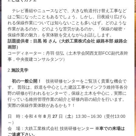
テレビ番組やニュースなどで、大きな軌道付け替え工事など
はご覧になったこともあるでしょう。しかし、日夜繰り広げら
れる保線作業については知らないことも多いはず。どのような
作業があるのか、どのような苦労があるのか、「保線の秘密・
保線作業の魅力」を実体験を交えながらお話しします。
話題提供者：目黒 裕 さん（大鉄工業株式会社 線路本部 線路企
画部）
コーディネーター：丹羽 信弘（土木学会関西支部FCC副代表幹
事，中央復建コンサルタンツ）
2.
施設見学
初の一般公開！
技術研修センターをご覧頂く貴重な機会で
す。 普段は、鉄道を中心とした建設工事やインフラ維持等各分
野の研修が行われるセンターで，保線と土木を中心に，実際に
行っている維持管理作業の紹介と研修内容の紹介を行います。
実際の保線作業体験があるかも？！
日 時：令和 4
年
8
月
27
日（
土
）13:30～16:30（受付13:00
～）
会 場：大鉄工業株式会社 技術研修センター
※車での来場は
ご遠慮下さい。