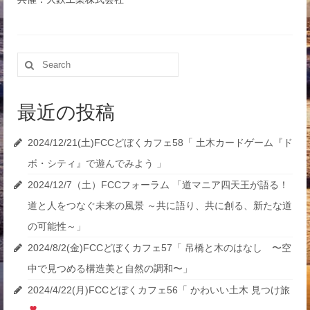
Search
for:
最近の投稿
2024/12/21(土)FCCどぼくカフェ58「 土木カードゲーム『ド
ボ・シティ』で遊んでみよう 」
2024/12/7（土）FCCフォーラム 「道マニア四天王が語る！
道と人をつなぐ未来の風景 ～共に語り、共に創る、新たな道
の可能性～」
2024/8/2(金)FCCどぼくカフェ57「 吊橋と木のはなし 〜空
中で見つめる構造美と自然の調和〜」
2024/4/22(月)FCCどぼくカフェ56「 かわいい土木 見つけ旅