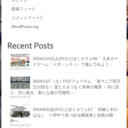
ログイン
投稿フィード
コメントフィード
WordPress.org
Recent Posts
2024/12/21(土)FCCどぼくカフェ58「 土木カー
ドゲーム『ドボ・シティ』で遊んでみよう 」
2024年10月7日
2024/12/7（土）FCCフォーラム 「道マニア四天
王が語る！ 道と人をつなぐ未来の風景 ～共に語
り、共に創る、新たな道の可能性～」
2024年10月1日
2024/8/2(金)FCCどぼくカフェ57「 吊橋と木の
はなし 〜空中で見つめる構造美と自然の調
和〜」
2024年6月10日