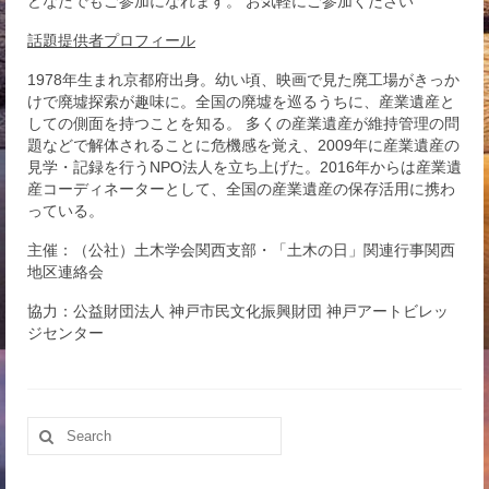
どなたでもご参加になれます。 お気軽にご参加ください
話題提供者プロフィール
1978年生まれ京都府出身。幼い頃、映画で見た廃工場がきっか
けで廃墟探索が趣味に。全国の廃墟を巡るうちに、産業遺産と
しての側面を持つことを知る。 多くの産業遺産が維持管理の問
題などで解体されることに危機感を覚え、2009年に産業遺産の
見学・記録を行うNPO法人を立ち上げた。2016年からは産業遺
産コーディネーターとして、全国の産業遺産の保存活用に携わ
っている。
主催：（公社）土木学会関西支部・「土木の日」関連行事関西
地区連絡会
協力：公益財団法人 神戸市民文化振興財団 神戸アートビレッ
ジセンター
Search
for: