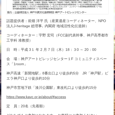
話題提供者：前畑 洋平 氏（産業遺産コーディネーター、NPO
法人J-heritage 総理事､ 内閣府 地域活性化伝道師）
コーディネーター：宇野 宏司（FCC副代表幹事、神戸高専都市
工学科 准教授）
日 時：平成 3１ 年 2 月 7 日（木）18：３0 ～ 20：00
会 場：神戸アートビレッジセンター１F コミュニティスペー
ス「1room」
神戸高速「新開地駅」8番出口より徒歩約5分 JR「神戸駅」ビ
エラ神戸口より徒歩約10分
神戸市営地下鉄「湊川公園駅」東改札口より徒歩約15分
https://www.kavc.or.jp/about/#access
定 員：20名（先着順）