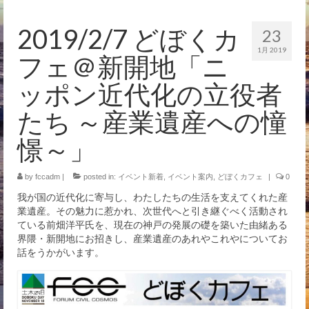
イベント
2019/2/7 どぼくカ
23
1月 2019
フェ＠新開地「ニ
ッポン近代化の立役者
たち ～産業遺産への憧
憬～」
by
fccadm
|
posted in:
イベント新着
,
イベント案内
,
どぼくカフェ
|
0
我が国の近代化に寄与し、わたしたちの生活を支えてくれた産
業遺産。その魅力に惹かれ、次世代へと引き継ぐべく活動され
ている前畑洋平氏を、現在の神戸の発展の礎を築いた由緒ある
界隈・新開地にお招きし、産業遺産のあれやこれやについてお
話をうかがいます。