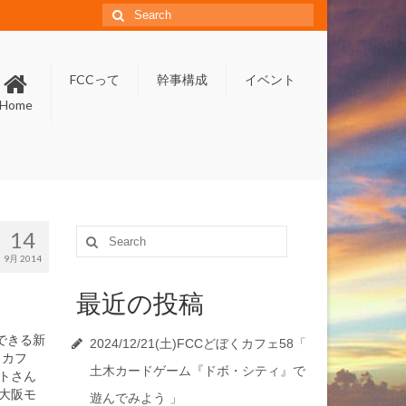
Search
for:
FCCって
幹事構成
イベント
Home
14
Search
for:
9月 2014
最近の投稿
できる新
2024/12/21(土)FCCどぼくカフェ58「
くカフ
土木カードゲーム『ドボ・シティ』で
トさん
大阪モ
遊んでみよう 」