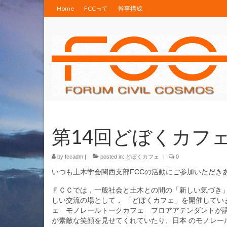
Home
FCCって
幹事構成
第14回どぼくカフ
by
fccadm
|
posted in:
どぼくカフェ
|
0
いつも土木学会関西支部FCCの活動にご参加いただき
ＦＣＣでは，一般社会と土木との間の「新しい気づき」
しい交流の場として， 「どぼくカフェ」を開催してい
ェ モノレールトークカフェ フロアアテンダントが語
が素敵な笑顔を見せてくれていたり、日本 のモノレー