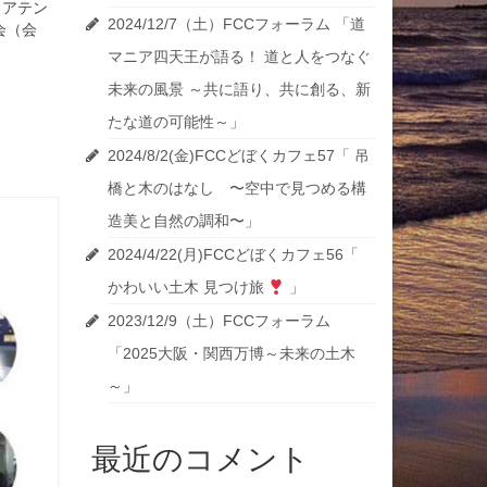
、アテン
2024/12/7（土）FCCフォーラム 「道
会（会
マニア四天王が語る！ 道と人をつなぐ
未来の風景 ～共に語り、共に創る、新
たな道の可能性～」
2024/8/2(金)FCCどぼくカフェ57「 吊
橋と木のはなし 〜空中で見つめる構
造美と自然の調和〜」
2024/4/22(月)FCCどぼくカフェ56「
かわいい土木 見つけ旅
」
2023/12/9（土）FCCフォーラム
「2025大阪・関西万博～未来の土木
～」
最近のコメント