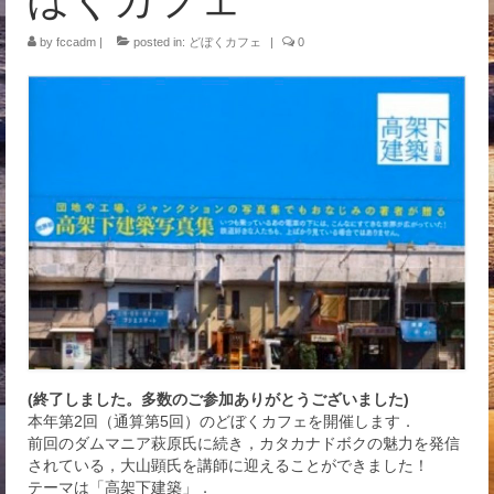
イベント
by
fccadm
|
posted in:
どぼくカフェ
|
0
(終了しました。多数のご参加ありがとうございました)
本年第2回（通算第5回）のどぼくカフェを開催します．
前回のダムマニア萩原氏に続き，カタカナドボクの魅力を発信
されている，大山顕氏を講師に迎えることができました！
テーマは「高架下建築」．