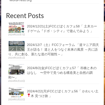
WordPress.org
Recent Posts
2024/12/21(土)FCCどぼくカフェ58「 土木カー
ドゲーム『ドボ・シティ』で遊んでみよう 」
2024年10月7日
2024/12/7（土）FCCフォーラム 「道マニア四天
王が語る！ 道と人をつなぐ未来の風景 ～共に語
り、共に創る、新たな道の可能性～」
2024年10月1日
2024/8/2(金)FCCどぼくカフェ57「 吊橋と木の
はなし 〜空中で見つめる構造美と自然の調
和〜」
2024年6月10日
2024/4/22(月)FCCどぼくカフェ56「 かわいい土
木 見つけ旅
」
2024年3月22日