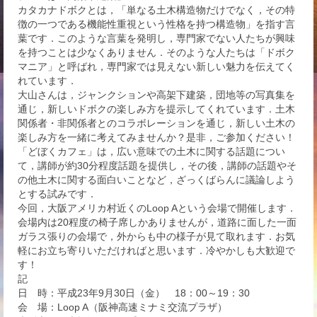
カタカナドボクとは，「単なる土木構造物だけでなく，その特
徴の一つである機能性重視という性格を持つ構造物」を指す言
葉です．このような言葉を発明し，専門家でない人たちが興味
を持つことは少なくありません．そのような人たちは「ドボク
マニア」と呼ばれ，専門家では見えない新しい魅力を伝えてく
れています．
大山さんは，ジャンクションや高架下建築，団地等の写真集を
通じ，新しいドボクの楽しみ方を提示してくれています．土木
関係者・非関係者とのコラボレーションを通じ，新しい土木の
楽しみ方を一緒に考えてみませんか？是非，ご参加ください！
「どぼくカフェ」は，広い意味での土木に関する話題につい
て，講師が約30分程度話題を提供し，その後，講師の話題やそ
の他土木に関する面白いことなど，ざっくばらんに議論しよう
とする試みです．
今回，大阪アメリカ村近くのLoop Aという会場で開催します．
会場内は20程度の椅子席しかありませんが，道路に面した一面
ガラス張りの会場で，外からも中の様子が見て取れます．お気
軽にお立ち寄りいただければと思います．冷やかしも大歓迎で
す！
記
日 時：平成23年9月30日（金） 18：00～19：30
会 場：Loop A（阪神高速ミナミ交流プラザ）