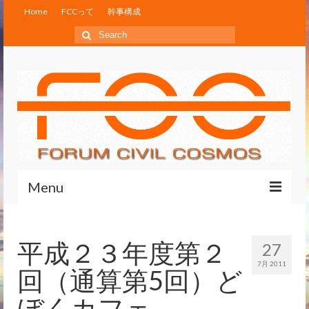
Home
FCCって
幹事構成
Search
for:
Menu
Home
平成２３年度第２
27
FCCって
7月 2011
回（通算第5回）ど
幹事構成
ぼくカフェ