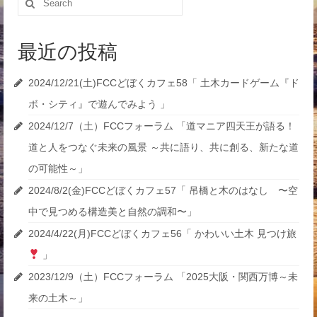
for:
最近の投稿
2024/12/21(土)FCCどぼくカフェ58「 土木カードゲーム『ド
ボ・シティ』で遊んでみよう 」
2024/12/7（土）FCCフォーラム 「道マニア四天王が語る！
道と人をつなぐ未来の風景 ～共に語り、共に創る、新たな道
の可能性～」
2024/8/2(金)FCCどぼくカフェ57「 吊橋と木のはなし 〜空
中で見つめる構造美と自然の調和〜」
2024/4/22(月)FCCどぼくカフェ56「 かわいい土木 見つけ旅
」
2023/12/9（土）FCCフォーラム 「2025大阪・関西万博～未
来の土木～」