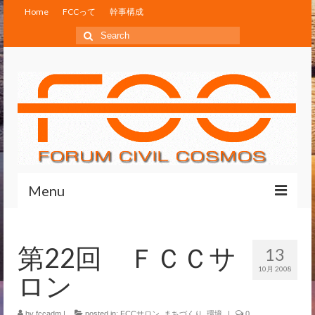
Home
FCCって
幹事構成
Search
for:
Menu
Home
第22回 ＦＣＣサ
13
FCCって
10月 2008
ロン
幹事構成
by
fccadm
|
posted in:
FCCサロン
,
まちづくり
,
環境
|
0