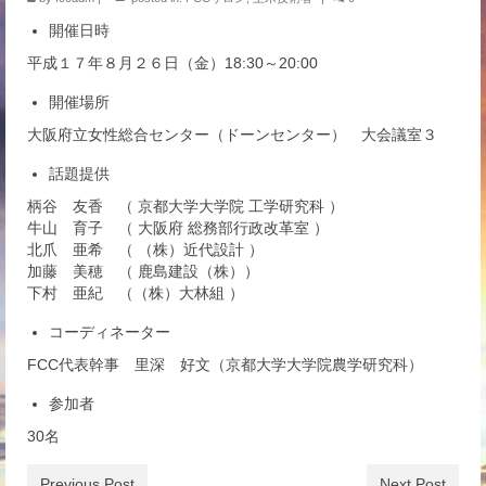
イベント
開催日時
平成１７年８月２６日（金）18:30～20:00
開催場所
大阪府立女性総合センター（ドーンセンター） 大会議室３
話題提供
柄谷 友香 （ 京都大学大学院 工学研究科 ）
牛山 育子 （ 大阪府 総務部行政改革室 ）
北爪 亜希 （ （株）近代設計 ）
加藤 美穂 （ 鹿島建設（株））
下村 亜紀 （（株）大林組 ）
コーディネーター
FCC代表幹事 里深 好文（京都大学大学院農学研究科）
参加者
30名
Previous Post
Next Post