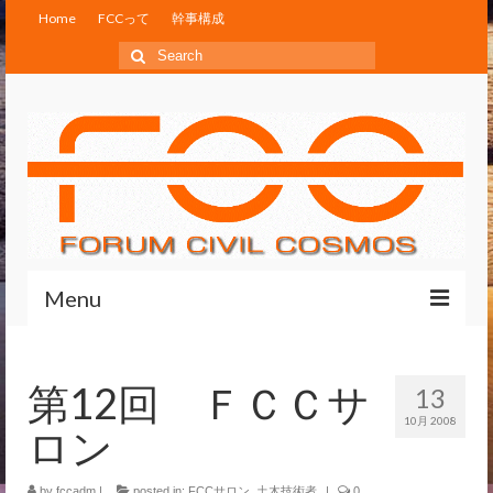
Home
FCCって
幹事構成
Search
for:
Menu
Home
第12回 ＦＣＣサ
13
FCCって
10月 2008
ロン
幹事構成
by
fccadm
|
posted in:
FCCサロン
,
土木技術者
|
0