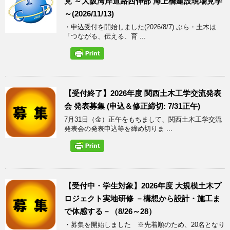
見 ～大阪湾岸道路西伸部 海上橋建設現場見学
～(2026/11/13)
・申込受付を開始しました(2026/8/7) ぶら・土木は
「つながる、伝える、育 ...
【受付終了】2026年度 関西土木工学交流発表
会 発表募集 (申込＆修正締切: 7/31正午)
7月31日（金）正午をもちまして、関西土木工学交流
発表会の発表申込等を締め切りま ...
【受付中・学生対象】2026年度 大規模土木プ
ロジェクト実地研修 －構想から設計・施工ま
で体感する－（8/26～28）
・募集を開始しました ※先着順のため、20名となり