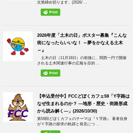
次第締め切ります。(2026/ ...
2026年度「土木の日」ポスター募集『こんな
街になったらいいな！ ～夢をかなえる土木
～』
土木の日（11月18日）の前後に、関西一円で開催
される土木関連行事の広報を目的 ...
【申込受付中】FCCどぼくカフェ59「Y字路は
なぜ生まれるのか？ ―地形・歴史・街路形成
から読み解く―」(2026/10/30)
第59回どぼくカフェのテーマは『Ｙ字路』 著者自身
がＹ字路の探求の軌跡と発見につ ...