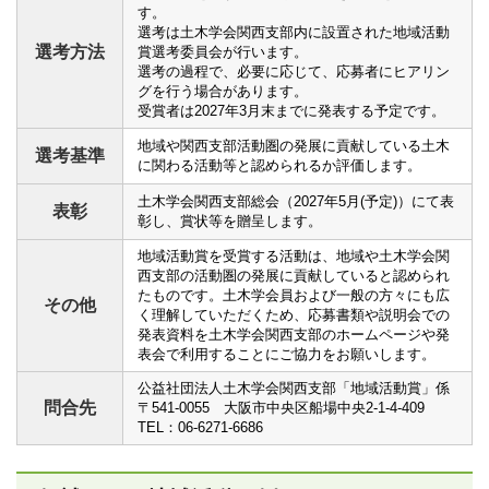
す。
選考は土木学会関西支部内に設置された地域活動
選考方法
賞選考委員会が行います。
選考の過程で、必要に応じて、応募者にヒアリン
グを行う場合があります。
受賞者は2027年3月末までに発表する予定です。
地域や関西支部活動圏の発展に貢献している土木
選考基準
に関わる活動等と認められるか評価します。
土木学会関西支部総会（2027年5月(予定)）にて表
表彰
彰し、賞状等を贈呈します。
地域活動賞を受賞する活動は、地域や土木学会関
西支部の活動圏の発展に貢献していると認められ
たものです。土木学会員および一般の方々にも広
その他
く理解していただくため、応募書類や説明会での
発表資料を土木学会関西支部のホームページや発
表会で利用することにご協力をお願いします。
公益社団法人土木学会関西支部「地域活動賞」係
問合先
〒541-0055 大阪市中央区船場中央2-1-4-409
TEL：06-6271-6686