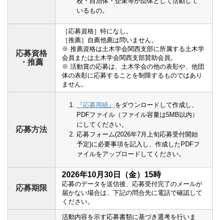
校・自治体・企業等が団体として活動して
いるもの。
［応募資格］特になし。
［推薦］自薦他薦は問いません。
※ 推薦資格は土木学会関西支部に所属する土木学
応募資格
会員または土木学会関西支部賛助会員。
・推薦
※ 活動賞の応募は、土木学会の他の表彰や、他団
体の表彰に応募することを制限するものではあり
ません。
『応募用紙』
をダウンロードして作成し、
PDFファイル（ファイル容量は5MB以内）
にしてください。
応募方法
応募フォーム(2026年7月上旬応募受付開始
予定)に必要事項を記入し、作成したPDFフ
ァイルをアップロードしてください。
2026年10月30日（金）15時
応募のデータを送信後、応募受付完了のメールが
応募期限
届かない場合は、下記の問合先に電話で確認して
ください。
活動内容を示す応募書類に基づき選考を行いま