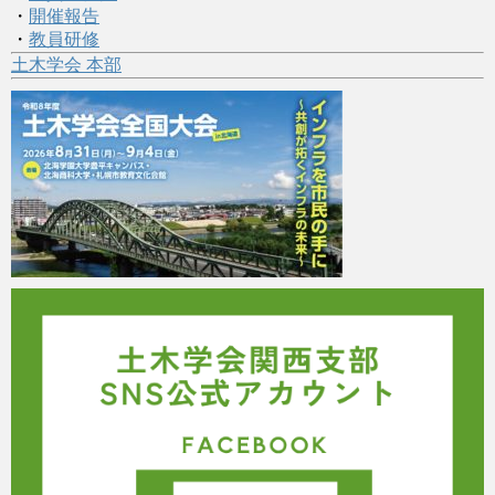
・
開催報告
・
教員研修
土木学会 本部