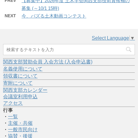
PREV
【募集中】2026年度 土木学会関西支部技術賞候補の
募集 (～10/1 15時)
NEXT
今、バズる土木動画コンテスト
Select Language
▼
関西支部賛助会員 入会方法 (入会申込書)
名義使用について
領収書について
寄附について
関西支部カレンダー
会議室利用申込
アクセス
行事
・
一覧
・
主催・共催
・
一般市民向け
・
協賛・後援