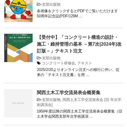
-
支部出版物
各画像をクリックするとPDFでご覧いただけます
50周年記念誌(PDF/129M ...
【受付中】「コンクリート構造の設計・
施工・維持管理の基本 －第7次(2024年)改
訂版－」テキスト注文
-
支部出版物
コンクリート研修会
,
テキスト
2025/2/20よりオンライン注文への移行に伴い、従
来の「テキスト注文書」を用 ...
関西土木工学交流発表会概要集
-
支部出版物
,
関西土木工学交流発表会 [旧 年次学
術講演会]
1959年度以降の関西土木工学交流発表会概要集（旧
土木学会関西支部年次学術講演 ...