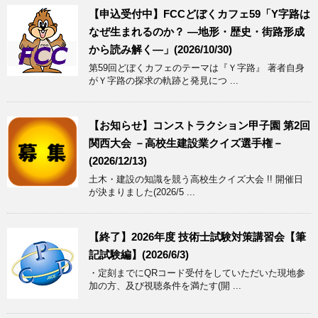
【申込受付中】FCCどぼくカフェ59「Y字路は
なぜ生まれるのか？ ―地形・歴史・街路形成
から読み解く―」(2026/10/30)
第59回どぼくカフェのテーマは『Ｙ字路』 著者自身
がＹ字路の探求の軌跡と発見につ ...
【お知らせ】コンストラクション甲子園 第2回
関西大会 －高校生建設業クイズ選手権－
(2026/12/13)
土木・建設の知識を競う高校生クイズ大会 !! 開催日
が決まりました(2026/5 ...
【終了】2026年度 技術士試験対策講習会【筆
記試験編】(2026/6/3)
・定刻までにQRコード受付をしていただいた現地参
加の方、及び視聴条件を満たす(開 ...