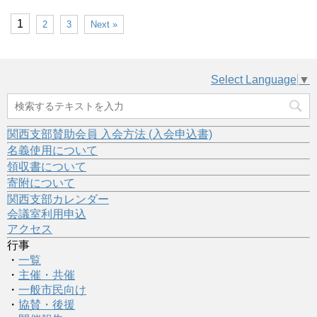
1
2
3
Next »
Select Language
▼
関西支部賛助会員 入会方法 (入会申込書)
名義使用について
領収書について
寄附について
関西支部カレンダー
会議室利用申込
アクセス
行事
・
一覧
・
主催・共催
・
一般市民向け
・
協賛・後援