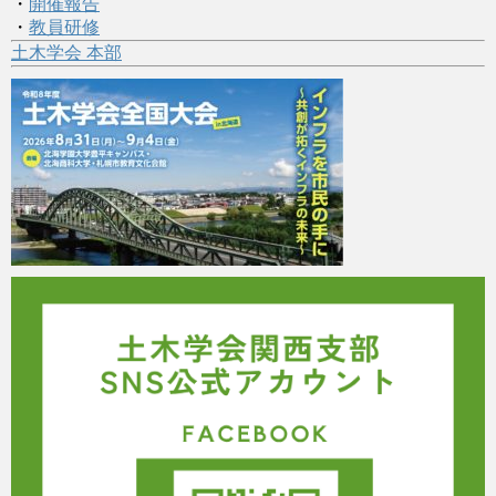
・
開催報告
・
教員研修
土木学会 本部