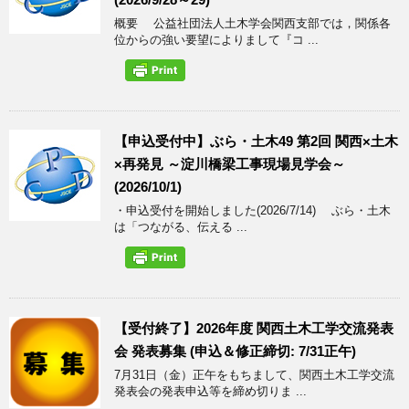
概要 公益社団法人土木学会関西支部では，関係各
位からの強い要望によりまして『コ ...
【申込受付中】ぶら・土木49 第2回 関西×土木
×再発見 ～淀川橋梁工事現場見学会～
(2026/10/1)
・申込受付を開始しました(2026/7/14) ぶら・土木
は「つながる、伝える ...
【受付終了】2026年度 関西土木工学交流発表
会 発表募集 (申込＆修正締切: 7/31正午)
7月31日（金）正午をもちまして、関西土木工学交流
発表会の発表申込等を締め切りま ...