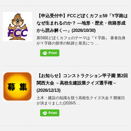
【申込受付中】FCCどぼくカフェ59「Y字路は
なぜ生まれるのか？ ―地形・歴史・街路形成
から読み解く―」(2026/10/30)
第59回どぼくカフェのテーマは『Ｙ字路』 著者自身
がＹ字路の探求の軌跡と発見につ ...
【お知らせ】コンストラクション甲子園 第2回
関西大会 －高校生建設業クイズ選手権－
(2026/12/13)
土木・建設の知識を競う高校生クイズ大会 !! 開催日
が決まりました(2026/5 ...