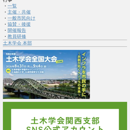
・
一覧
・
主催・共催
・
一般市民向け
・
協賛・後援
・
開催報告
・
教員研修
土木学会 本部