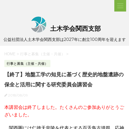
土木学会関西支部
公益社団法人土木学会関西支部は2027年に創立100周年を迎えます
HOME
>
行事と募集（主催・共催）
>
行事と募集（主催・共催）
【終了】地盤工学の知見に基づく歴史的地盤遺跡の
保全と活用に関する研究委員会講習会
2018/08/09
本講習会は終了しました。たくさんのご参加ありがとうご
ざいました。
関西圏には仁徳天皇陵を代表とする百舌鳥古墳群、応神