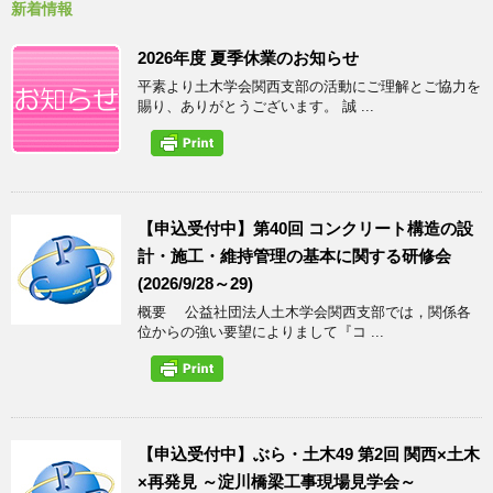
新着情報
2026年度 夏季休業のお知らせ
平素より土木学会関西支部の活動にご理解とご協力を
賜り、ありがとうございます。 誠 ...
【申込受付中】第40回 コンクリート構造の設
計・施工・維持管理の基本に関する研修会
(2026/9/28～29)
概要 公益社団法人土木学会関西支部では，関係各
位からの強い要望によりまして『コ ...
【申込受付中】ぶら・土木49 第2回 関西×土木
×再発見 ～淀川橋梁工事現場見学会～