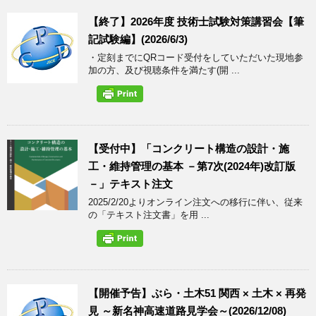
【終了】2026年度 技術士試験対策講習会【筆
記試験編】(2026/6/3)
・定刻までにQRコード受付をしていただいた現地参
加の方、及び視聴条件を満たす(開 ...
【受付中】「コンクリート構造の設計・施
工・維持管理の基本 －第7次(2024年)改訂版
－」テキスト注文
2025/2/20よりオンライン注文への移行に伴い、従来
の「テキスト注文書」を用 ...
【開催予告】ぶら・土木51 関西 × 土木 × 再発
見 ～新名神高速道路見学会～(2026/12/08)