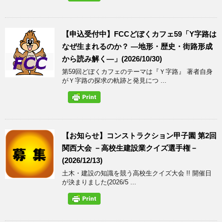
【申込受付中】FCCどぼくカフェ59「Y字路は
なぜ生まれるのか？ ―地形・歴史・街路形成
から読み解く―」(2026/10/30)
第59回どぼくカフェのテーマは『Ｙ字路』 著者自身
がＹ字路の探求の軌跡と発見につ ...
【お知らせ】コンストラクション甲子園 第2回
関西大会 －高校生建設業クイズ選手権－
(2026/12/13)
土木・建設の知識を競う高校生クイズ大会 !! 開催日
が決まりました(2026/5 ...