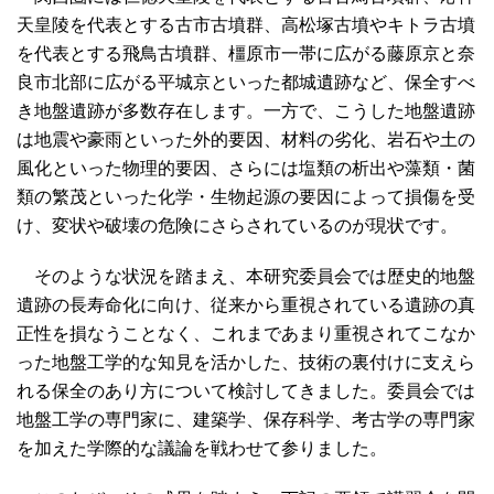
天皇陵を代表とする古市古墳群、高松塚古墳やキトラ古墳
を代表とする飛鳥古墳群、橿原市一帯に広がる藤原京と奈
良市北部に広がる平城京といった都城遺跡など、保全すべ
き地盤遺跡が多数存在します。一方で、こうした地盤遺跡
は地震や豪雨といった外的要因、材料の劣化、岩石や土の
風化といった物理的要因、さらには塩類の析出や藻類・菌
類の繁茂といった化学・生物起源の要因によって損傷を受
け、変状や破壊の危険にさらされているのが現状です。
そのような状況を踏まえ、本研究委員会では歴史的地盤
遺跡の長寿命化に向け、従来から重視されている遺跡の真
正性を損なうことなく、これまであまり重視されてこなか
った地盤工学的な知見を活かした、技術の裏付けに支えら
れる保全のあり方について検討してきました。委員会では
地盤工学の専門家に、建築学、保存科学、考古学の専門家
を加えた学際的な議論を戦わせて参りました。