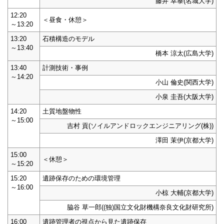
藤井 幸泰(名城大学)
12:20
＜昼食・休憩＞
～13:20
13:20
石積構造のモデル
～13:40
橋本 涼太(広島大学)
13:40
計測技術・事例
～14:20
小山 倫史(関西大学)
小泉 圭吾(大阪大学)
14:20
土質地盤物性
～15:00
吉村 貢(ソイルアンドロックエンジニアリング(株))
澤田 茉伊(京都大学)
15:00
＜休憩＞
～15:20
15:20
遺跡保存のための環境管理
～16:00
小椋 大輔(京都大学)
脇谷 草一郎((独)国立文化財機構奈良文化財研究所)
16:00
遺跡管理者の視点から見た遺跡保存