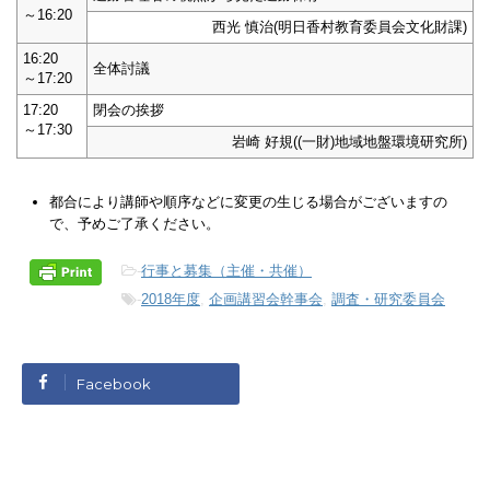
～16:20
西光 慎治(明日香村教育委員会文化財課)
16:20
全体討議
～17:20
17:20
閉会の挨拶
～17:30
岩崎 好規((一財)地域地盤環境研究所)
都合により講師や順序などに変更の生じる場合がございますの
で、予めご了承ください。
-
行事と募集（主催・共催）
-
2018年度
,
企画講習会幹事会
,
調査・研究委員会
Facebook