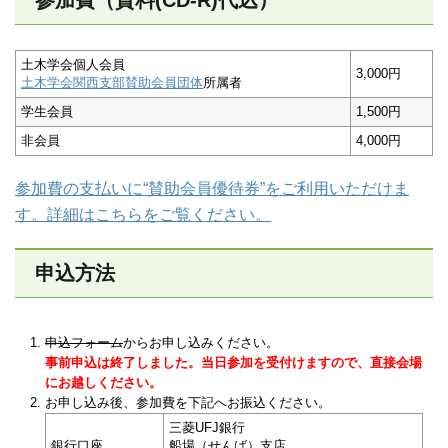
参加費（資料(CD-R)代込）
土木学会個人会員
3,000円
土木学会関西支部賛助会員団体
所属者
学生会員
1,500円
非会員
4,000円
参加費の支払いに“賛助会員優待券”をご利用いただけま
す。詳細はこちらをご覧ください。
申込方法
申込フォーム
からお申し込みください。
事前申込は終了しました。当日参加を受付けますので、直接会場
にお越しください。
お申し込み後、参加費を下記へお振込ください。
三菱UFJ銀行
銀行口座
船場（せんば）支店