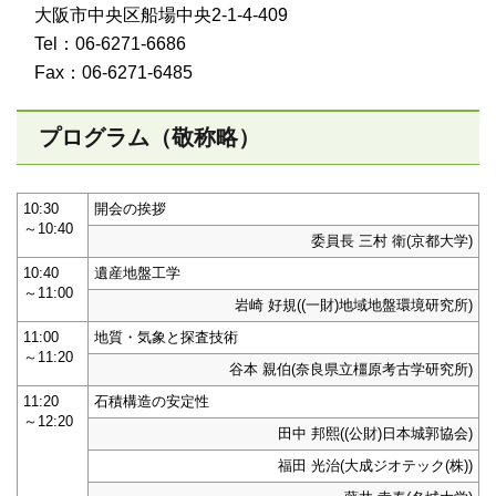
大阪市中央区船場中央2-1-4-409
Tel：06-6271-6686
Fax：06-6271-6485
プログラム（敬称略）
10:30
開会の挨拶
～10:40
委員長 三村 衛(京都大学)
10:40
遺産地盤工学
～11:00
岩崎 好規((一財)地域地盤環境研究所)
11:00
地質・気象と探査技術
～11:20
谷本 親伯(奈良県立橿原考古学研究所)
11:20
石積構造の安定性
～12:20
田中 邦熙((公財)日本城郭協会)
福田 光治(大成ジオテック(株))