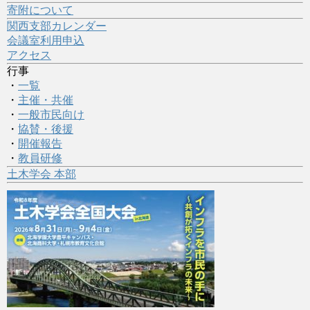
寄附について
関西支部カレンダー
会議室利用申込
アクセス
行事
・
一覧
・
主催・共催
・
一般市民向け
・
協賛・後援
・
開催報告
・
教員研修
土木学会 本部