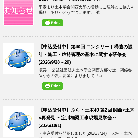
平素より土木学会関西支部の活動にご理解とご協力を
賜り、ありがとうございます。 誠 ...
【申込受付中】第40回 コンクリート構造の設
計・施工・維持管理の基本に関する研修会
(2026/9/28～29)
概要 公益社団法人土木学会関西支部では，関係各
位からの強い要望によりまして『コ ...
【申込受付中】ぶら・土木49 第2回 関西×土木
×再発見 ～淀川橋梁工事現場見学会～
(2026/10/1)
・申込受付を開始しました(2026/7/14) ぶら・土木