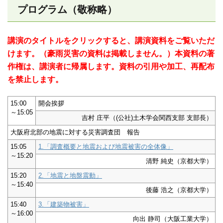
プログラム（敬称略）
講演のタイトルをクリックすると、講演資料をご覧いただ
けます。（豪雨災害の資料は掲載しません。）本資料の著
作権は、講演者に帰属します。資料の引用や加工、再配布
を禁止します。
15:00
開会挨拶
～15:05
吉村 庄平（(公社)土木学会関西支部 支部長）
大阪府北部の地震に対する災害調査団 報告
15:05
1.「調査概要と地震および地震被害の全体像」
～15:20
清野 純史（京都大学）
15:20
2.「地震と地盤震動」
～15:40
後藤 浩之（京都大学）
15:40
3.「建築物被害」
～16:00
向出 静司（大阪工業大学）