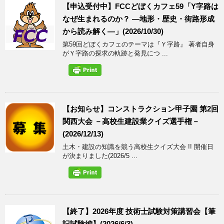
【申込受付中】FCCどぼくカフェ59「Y字路は
なぜ生まれるのか？ ―地形・歴史・街路形成
から読み解く―」(2026/10/30)
第59回どぼくカフェのテーマは『Ｙ字路』 著者自身
がＹ字路の探求の軌跡と発見につ ...
【お知らせ】コンストラクション甲子園 第2回
関西大会 －高校生建設業クイズ選手権－
(2026/12/13)
土木・建設の知識を競う高校生クイズ大会 !! 開催日
が決まりました(2026/5 ...
【終了】2026年度 技術士試験対策講習会【筆
記試験編】(2026/6/3)