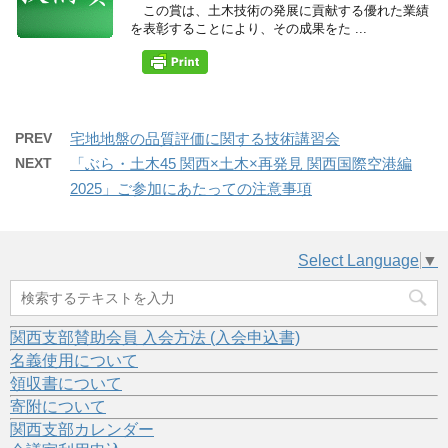
この賞は、土木技術の発展に貢献する優れた業績
を表彰することにより、その成果をた ...
PREV
宅地地盤の品質評価に関する技術講習会
NEXT
「ぶら・土木45 関西×土木×再発見 関西国際空港編
2025」ご参加にあたっての注意事項
Select Language
▼
関西支部賛助会員 入会方法 (入会申込書)
名義使用について
領収書について
寄附について
関西支部カレンダー