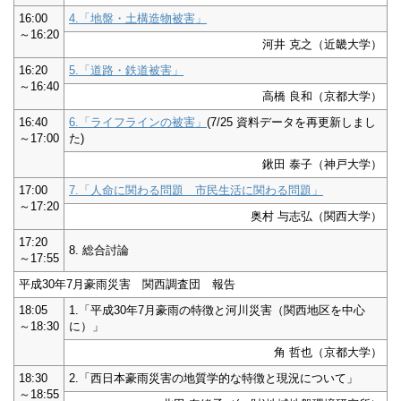
16:00
4.「地盤・土構造物被害」
～16:20
河井 克之（近畿大学）
16:20
5.「道路・鉄道被害」
～16:40
高橋 良和（京都大学）
16:40
6.「ライフラインの被害」
(7/25 資料データを再更新しまし
～17:00
た)
鍬田 泰子（神戸大学）
17:00
7.「人命に関わる問題 市民生活に関わる問題」
～17:20
奥村 与志弘（関西大学）
17:20
8. 総合討論
～17:55
平成30年7月豪雨災害 関西調査団 報告
18:05
1.「平成30年7月豪雨の特徴と河川災害（関西地区を中心
～18:30
に）」
角 哲也（京都大学）
18:30
2.「西日本豪雨災害の地質学的な特徴と現況について」
～18:55