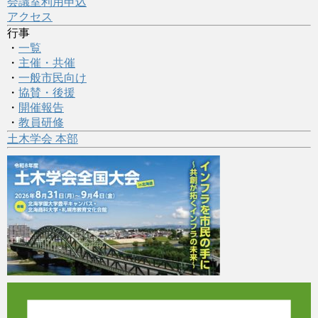
会議室利用申込
アクセス
行事
・
一覧
・
主催・共催
・
一般市民向け
・
協賛・後援
・
開催報告
・
教員研修
土木学会 本部