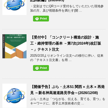
・定刻までにQRコード受付をしていただいた現地参
加の方、及び視聴条件を満たす(開 ...
【受付中】「コンクリート構造の設計・施
工・維持管理の基本 －第7次(2024年)改訂版
－」テキスト注文
2025/2/20よりオンライン注文への移行に伴い、従来
の「テキスト注文書」を用 ...
【開催予告】ぶら・土木51 関西 × 土木 × 再発
見 ～新名神高速道路見学会～(2026/12/08)
ぶら・土木は「つながる、伝える、育てる、育つ」を
キーワードに、若手土木技術者の交 ...