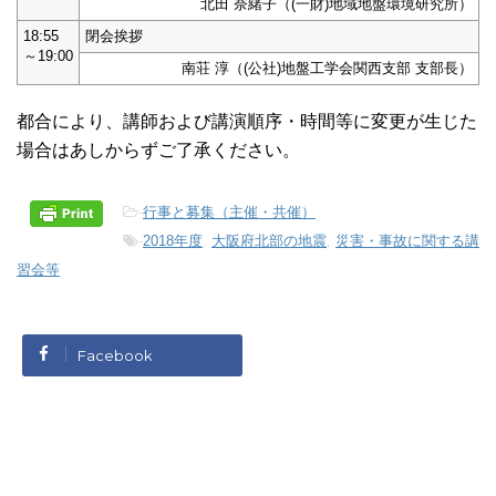
北田 奈緒子（(一財)地域地盤環境研究所）
18:55
閉会挨拶
～19:00
南荘 淳（(公社)地盤工学会関西支部 支部長）
都合により、講師および講演順序・時間等に変更が生じた
場合はあしからずご了承ください。
-
行事と募集（主催・共催）
-
2018年度
,
大阪府北部の地震
,
災害・事故に関する講
習会等
Facebook