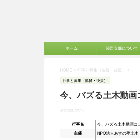
ホーム
関西支部について
HOME
>
行事と募集（協賛・後援）
>
行事と募集（協賛・後援）
今、バズる土木動画
2025/07/14
行事名
今、バズる土木動画コ
主催
NPO法人あすの夢土木