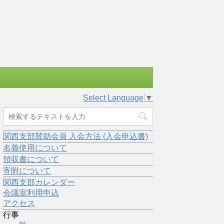
Select Language
▼
関西支部賛助会員 入会方法 (入会申込書)
名義使用について
領収書について
寄附について
関西支部カレンダー
会議室利用申込
アクセス
行事