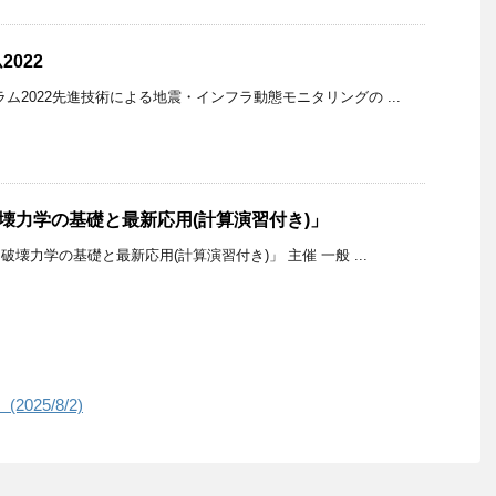
022
ム2022先進技術による地震・インフラ動態モニタリングの ...
破壊力学の基礎と最新応用(計算演習付き)」
破壊力学の基礎と最新応用(計算演習付き)」 主催 一般 ...
25/8/2)