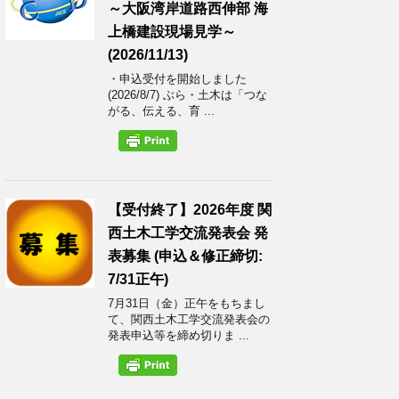
～大阪湾岸道路西伸部 海
上橋建設現場見学～
(2026/11/13)
・申込受付を開始しました
(2026/8/7) ぶら・土木は「つな
がる、伝える、育 ...
【受付終了】2026年度 関
西土木工学交流発表会 発
表募集 (申込＆修正締切:
7/31正午)
7月31日（金）正午をもちまし
て、関西土木工学交流発表会の
発表申込等を締め切りま ...