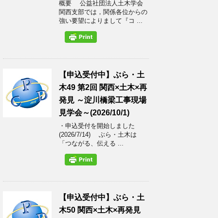
概要 公益社団法人土木学会
関西支部では，関係各位からの
強い要望によりまして『コ ...
【申込受付中】ぶら・土
木49 第2回 関西×土木×再
発見 ～淀川橋梁工事現場
見学会～(2026/10/1)
・申込受付を開始しました
(2026/7/14) ぶら・土木は
「つながる、伝える ...
【申込受付中】ぶら・土
木50 関西×土木×再発見