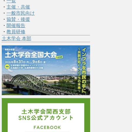
・
一覧
・
主催・共催
・
一般市民向け
・
協賛・後援
・
開催報告
・
教員研修
土木学会 本部