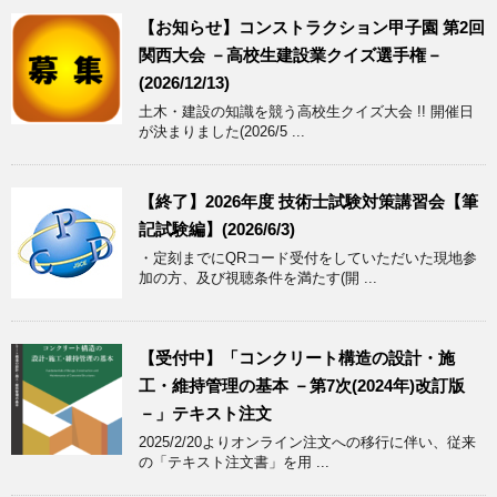
【お知らせ】コンストラクション甲子園 第2回
関西大会 －高校生建設業クイズ選手権－
(2026/12/13)
土木・建設の知識を競う高校生クイズ大会 !! 開催日
が決まりました(2026/5 ...
【終了】2026年度 技術士試験対策講習会【筆
記試験編】(2026/6/3)
・定刻までにQRコード受付をしていただいた現地参
加の方、及び視聴条件を満たす(開 ...
【受付中】「コンクリート構造の設計・施
工・維持管理の基本 －第7次(2024年)改訂版
－」テキスト注文
2025/2/20よりオンライン注文への移行に伴い、従来
の「テキスト注文書」を用 ...