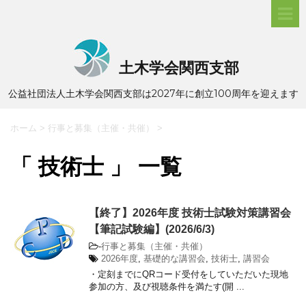
土木学会関西支部
公益社団法人土木学会関西支部は2027年に創立100周年を迎えます
ホーム
>
行事と募集（主催・共催）
>
「 技術士 」 一覧
【終了】2026年度 技術士試験対策講習会
【筆記試験編】(2026/6/3)
-
行事と募集（主催・共催）
2026年度
,
基礎的な講習会
,
技術士
,
講習会
・定刻までにQRコード受付をしていただいた現地
参加の方、及び視聴条件を満たす(開 ...