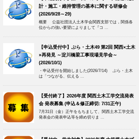
計・施工・維持管理の基本に関する研修会
(2026/9/28～29)
概要 公益社団法人土木学会関西支部では，関係各
位からの強い要望によりまして『コ ...
【申込受付中】ぶら・土木49 第2回 関西×土木
×再発見 ～淀川橋梁工事現場見学会～
(2026/10/1)
・申込受付を開始しました(2026/7/14) ぶら・土木
は「つながる、伝える ...
【受付終了】2026年度 関西土木工学交流発表
会 発表募集 (申込＆修正締切: 7/31正午)
7月31日（金）正午をもちまして、関西土木工学交流
発表会の発表申込等を締め切りま ...