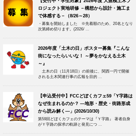
【受付中・学生対象】2026年度 大規模土木プ
ロジェクト実地研修 －構想から設計・施工ま
で体感する－（8/26～28）
・募集を開始しました ※先着順のため、20名となり
次第締め切ります。(2026/ ...
2026年度「土木の日」ポスター募集『こんな
街になったらいいな！ ～夢をかなえる土木
～』
土木の日（11月18日）の前後に、関西一円で開催
される土木関連行事の広報を目的 ...
【申込受付中】FCCどぼくカフェ59「Y字路は
なぜ生まれるのか？ ―地形・歴史・街路形成
から読み解く―」(2026/10/30)
第59回どぼくカフェのテーマは『Ｙ字路』 著者自身
がＹ字路の探求の軌跡と発見につ ...