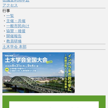
会議室利用申込
アクセス
行事
・
一覧
・
主催・共催
・
一般市民向け
・
協賛・後援
・
開催報告
・
教員研修
土木学会 本部