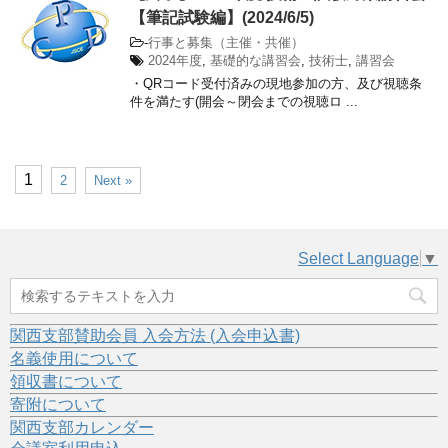
【筆記試験編】(2024/6/5)
-
行事と募集（主催・共催）
2024年度
,
基礎的な講習会
,
技術士
,
講習会
・QRコード受付済みの現地参加の方、及び視聴条
件を満たす(開会～閉会までの視聴ロ ...
1
2
Next »
Select Language
▼
関西支部賛助会員 入会方法 (入会申込書)
名義使用について
領収書について
寄附について
関西支部カレンダー