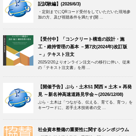
記試験編】(2026/6/3)
・定刻までにQRコード受付をしていただいた現地参
加の方、及び視聴条件を満たす(開 ...
【受付中】「コンクリート構造の設計・施
工・維持管理の基本 －第7次(2024年)改訂版
－」テキスト注文
2025/2/20よりオンライン注文への移行に伴い、従来
の「テキスト注文書」を用 ...
【開催予告】ぶら・土木51 関西 × 土木 × 再発
見 ～新名神高速道路見学会～(2026/12/08)
ぶら・土木は「つながる、伝える、育てる、育つ」を
キーワードに、若手土木技術者の交 ...
社会資本整備の重要性に関するシンポジウム