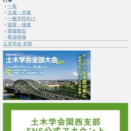
行事
・
一覧
・
主催・共催
・
一般市民向け
・
協賛・後援
・
開催報告
・
教員研修
土木学会 本部