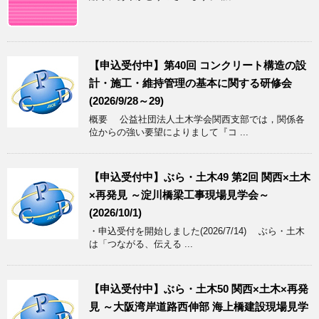
【申込受付中】第40回 コンクリート構造の設
計・施工・維持管理の基本に関する研修会
(2026/9/28～29)
概要 公益社団法人土木学会関西支部では，関係各
位からの強い要望によりまして『コ ...
【申込受付中】ぶら・土木49 第2回 関西×土木
×再発見 ～淀川橋梁工事現場見学会～
(2026/10/1)
・申込受付を開始しました(2026/7/14) ぶら・土木
は「つながる、伝える ...
【申込受付中】ぶら・土木50 関西×土木×再発
見 ～大阪湾岸道路西伸部 海上橋建設現場見学