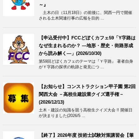
～』
土木の日（11月18日）の前後に、関西一円で開催
される土木関連行事の広報を目的 ...
【申込受付中】FCCどぼくカフェ59「Y字路は
なぜ生まれるのか？ ―地形・歴史・街路形成
から読み解く―」(2026/10/30)
第59回どぼくカフェのテーマは『Ｙ字路』 著者自身
がＹ字路の探求の軌跡と発見につ ...
【お知らせ】コンストラクション甲子園 第2回
関西大会 －高校生建設業クイズ選手権－
(2026/12/13)
土木・建設の知識を競う高校生クイズ大会 !! 開催日
が決まりました(2026/5 ...
【終了】2026年度 技術士試験対策講習会【筆