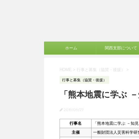
ホーム
関西支部について
HOME
>
行事と募集（協賛・後援）
>
行事と募集（協賛・後援）
「熊本地震に学ぶ 
2019/09/27
行事名
「熊本地震に学ぶ －知
主催
一般財団法人災害科学研