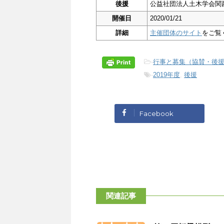
後援
公益社団法人土木学会関
開催日
2020/01/21
詳細
主催団体のサイト
をご覧
-
行事と募集（協賛・後
-
2019年度
,
後援
Facebook
関連記事