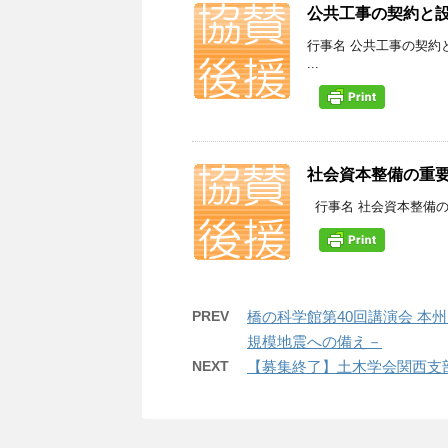
公共工事の契約と
行事名 公共工事の契約
...
社会資本整備の重
行事名 社会資本整備の重
PREV
橋の科学館第40回講演会 本
規模地震への備え－
NEXT
【募集終了】土木学会関西支