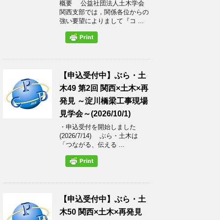
概要 公益社団法人土木学会
関西支部では，関係各位からの
強い要望によりまして『コ ...
【申込受付中】ぶら・土
木49 第2回 関西×土木×再
発見 ～淀川橋梁工事現場
見学会～(2026/10/1)
・申込受付を開始しました
(2026/7/14) ぶら・土木は
「つながる、伝える ...
【申込受付中】ぶら・土
木50 関西×土木×再発見