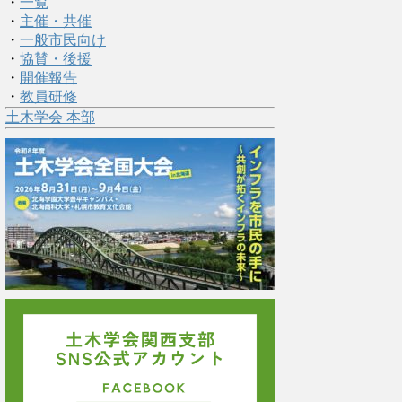
・
一覧
・
主催・共催
・
一般市民向け
・
協賛・後援
・
開催報告
・
教員研修
土木学会 本部