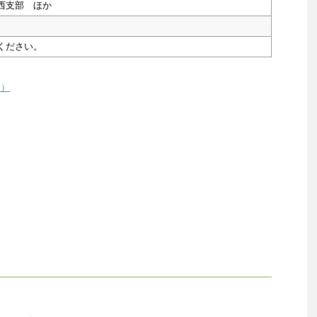
西支部 ほか
ください。
援）