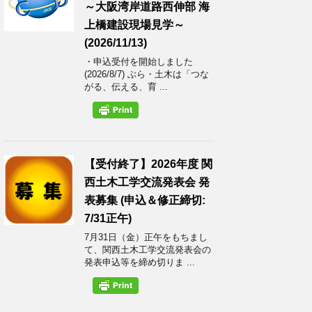
～大阪湾岸道路西伸部 海
上橋建設現場見学～
(2026/11/13)
・申込受付を開始しました
(2026/8/7) ぶら・土木は「つな
がる、伝える、育 ...
【受付終了】2026年度 関
西土木工学交流発表会 発
表募集 (申込＆修正締切:
7/31正午)
7月31日（金）正午をもちまし
て、関西土木工学交流発表会の
発表申込等を締め切りま ...