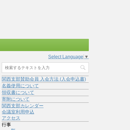
Select Language
▼
関西支部賛助会員 入会方法 (入会申込書)
名義使用について
領収書について
寄附について
関西支部カレンダー
会議室利用申込
アクセス
行事