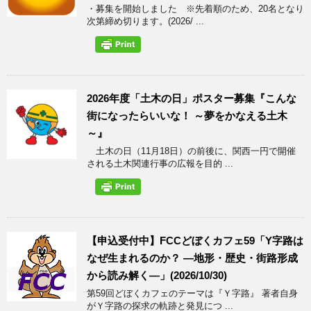
・募集を開始しました ※先着順のため、20名となり
次第締め切ります。(2026/ ...
2026年度「土木の日」ポスター募集『こんな
街になったらいいな！ ～夢をかなえる土木
～』
土木の日（11月18日）の前後に、関西一円で開催
される土木関連行事の広報を目的 ...
【申込受付中】FCCどぼくカフェ59「Y字路は
なぜ生まれるのか？ ―地形・歴史・街路形成
から読み解く―」(2026/10/30)
第59回どぼくカフェのテーマは『Ｙ字路』 著者自身
がＹ字路の探求の軌跡と発見につ ...