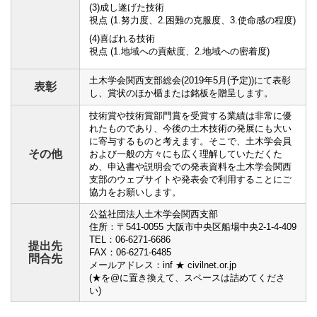
(3)成し遂げた技術
視点 (1.努力度、2.困難の克服度、3.使命感の程度)
(4)喜ばれる技術
視点 (1.地域への貢献度、2.地域への密着度)
土木学会関西支部総会(2019年5月(予定))にて表彰
表彰
し、賞状のほか楯または銘板を贈呈します。
技術賞や技術賞部門賞を受賞する業績は非常に優
れたものであり、今後の土木技術の発展にも大い
に寄与するものと考えます。そこで、土木学会員
その他
および一般の方々にも広く理解していただくた
め、申込書や説明会での発表資料を土木学会関西
支部のウェブサイトや発表会で利用することにご
協力をお願いします。
公益社団法人土木学会関西支部
住所：〒541-0055 大阪市中央区船場中央2-1-4-409
TEL：06-6271-6686
提出先
FAX：06-6271-6485
問合先
メールアドレス：inf ★ civilnet.or.jp
(★を@に置き換えて、スペースは詰めてくださ
い)