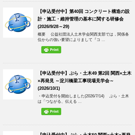
【申込受付中】第40回 コンクリート構造の設
計・施工・維持管理の基本に関する研修会
(2026/9/28～29)
概要 公益社団法人土木学会関西支部では，関係各
位からの強い要望によりまして『コ ...
【申込受付中】ぶら・土木49 第2回 関西×土木
×再発見 ～淀川橋梁工事現場見学会～
(2026/10/1)
・申込受付を開始しました(2026/7/14) ぶら・土木
は「つながる、伝える ...
【申込受付中】ぶら・土木50 関西×土木×再発