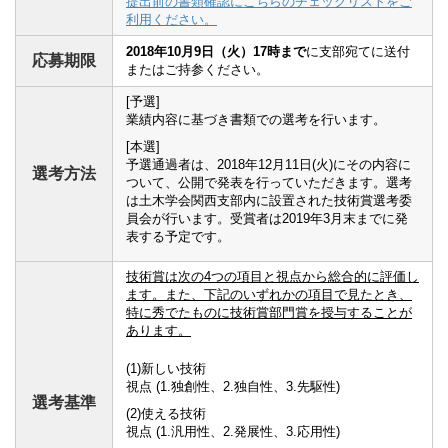
提出前の書類確認にこちらのチェックリストをご
利用ください。
2018年10月9日（火）17時まで
に支部宛てに送付
応募期限
またはご持参ください。
[予選]
業績内容に基づき書類での選考を行います。
[本選]
予選通過者は、2018年12月11日(火)にその内容に
選考方法
ついて、公開で発表を行っていただきます。選考
は土木学会関西支部内に設置された技術賞選考委
員会が行います。受賞者は2019年3月末までに発
表する予定です。
技術賞は次の4つの項目と視点から総合的に評価し
ます。また、下記のいずれかの項目で見たとき、
特に秀でたものに技術賞部門賞を授与することが
あります。
(1)新しい技術
視点 (1.独創性、2.独自性、3.先駆性)
選考基準
(2)使える技術
視点 (1.汎用性、2.発展性、3.応用性)