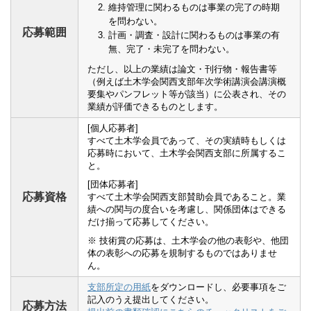
維持管理に関わるものは事業の完了の時期
を問わない。
応募範囲
計画・調査・設計に関わるものは事業の有
無、完了・未完了を問わない。
ただし、以上の業績は論文・刊行物・報告書等
（例えば土木学会関西支部年次学術講演会講演概
要集やパンフレット等が該当）に公表され、その
業績が評価できるものとします。
[個人応募者]
すべて土木学会員であって、その実績時もしくは
応募時において、土木学会関西支部に所属するこ
と。
[団体応募者]
応募資格
すべて土木学会関西支部賛助会員であること。業
績への関与の度合いを考慮し、関係団体はできる
だけ揃って応募してください。
※ 技術賞の応募は、土木学会の他の表彰や、他団
体の表彰への応募を規制するものではありませ
ん。
支部所定の用紙
をダウンロードし、必要事項をご
記入のうえ提出してください。
応募方法