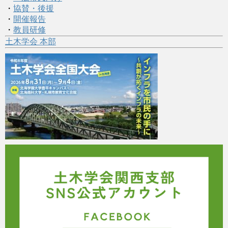
・
協賛・後援
・
開催報告
・
教員研修
土木学会 本部