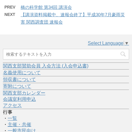
PREV
橋の科学館 第34回 講演会
NEXT
【講演資料掲載中、速報会終了】平成30年7月豪雨災
害 関西調査団 速報会
Select Language
▼
関西支部賛助会員 入会方法 (入会申込書)
名義使用について
領収書について
寄附について
関西支部カレンダー
会議室利用申込
アクセス
行事
・
一覧
・
主催・共催
・
一般市民向け