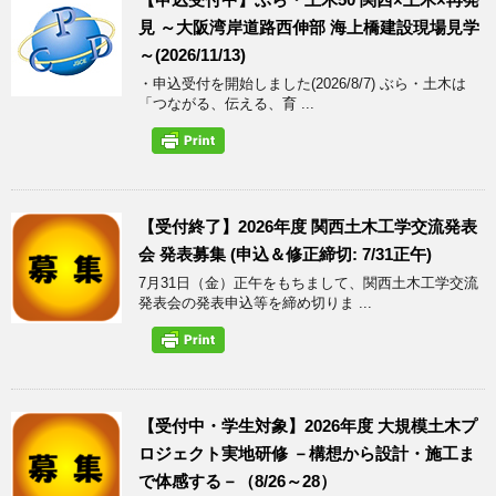
見 ～大阪湾岸道路西伸部 海上橋建設現場見学
～(2026/11/13)
・申込受付を開始しました(2026/8/7) ぶら・土木は
「つながる、伝える、育 ...
【受付終了】2026年度 関西土木工学交流発表
会 発表募集 (申込＆修正締切: 7/31正午)
7月31日（金）正午をもちまして、関西土木工学交流
発表会の発表申込等を締め切りま ...
【受付中・学生対象】2026年度 大規模土木プ
ロジェクト実地研修 －構想から設計・施工ま
で体感する－（8/26～28）