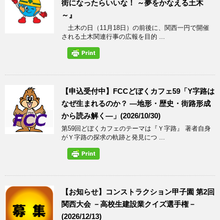
街になったらいいな！ ～夢をかなえる土木
～』
土木の日（11月18日）の前後に、関西一円で開催
される土木関連行事の広報を目的 ...
【申込受付中】FCCどぼくカフェ59「Y字路は
なぜ生まれるのか？ ―地形・歴史・街路形成
から読み解く―」(2026/10/30)
第59回どぼくカフェのテーマは『Ｙ字路』 著者自身
がＹ字路の探求の軌跡と発見につ ...
【お知らせ】コンストラクション甲子園 第2回
関西大会 －高校生建設業クイズ選手権－
(2026/12/13)