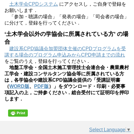
土木学会CPDシステム
にアクセスし，ご自身で登録を
お願いします．
「参加・聴講の場合」「発表の場合」「司会者の場合」
に分けて，登録を行ってください．
‘土木学会以外の学協会に所属されている方’ の場
合
建設系CPD協議会加盟団体主催のCPDプログラムを受
講する場合のプログラム申込みからCPD申請までの流れ
をご覧のうえ，登録を行ってください．
地盤工学会・全国土木施工管理技士会連合会・農業農村
工学会・建設コンサルタンツ協会等に所属されている方
は，各学協会や建設系CPD協議会提供の「受講証明書
（
WORD版
、
PDF版
）」をダウンロード・印刷・必要事
項記入の上，ご持参ください．総合受付にて証明印を押印
します．
Select Language
▼