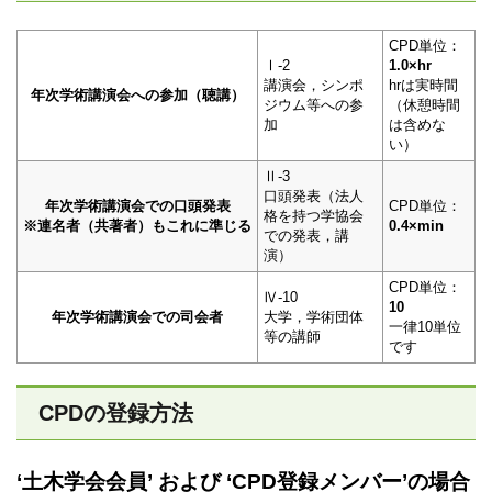
CPD単位：
Ⅰ-2
1.0×hr
講演会，シンポ
hrは実時間
年次学術講演会への参加（聴講）
ジウム等への参
（休憩時間
加
は含めな
い）
Ⅱ-3
口頭発表（法人
年次学術講演会での口頭発表
CPD単位：
格を持つ学協会
※連名者（共著者）もこれに準じる
0.4×min
での発表，講
演）
CPD単位：
Ⅳ-10
10
年次学術講演会での司会者
大学，学術団体
一律10単位
等の講師
です
CPDの登録方法
‘土木学会会員’ および ‘CPD登録メンバー’の場合