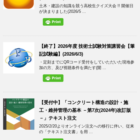
土木・建設の知識を競う高校生クイズ大会 !! 開催日
が決まりました(2026/5 ...
【終了】2026年度 技術士試験対策講習会【筆
記試験編】(2026/6/3)
・定刻までにQRコード受付をしていただいた現地参
加の方、及び視聴条件を満たす(開 ...
【受付中】「コンクリート構造の設計・施
工・維持管理の基本 －第7次(2024年)改訂版
－」テキスト注文
2025/2/20よりオンライン注文への移行に伴い、従来
の「テキスト注文書」を用 ...