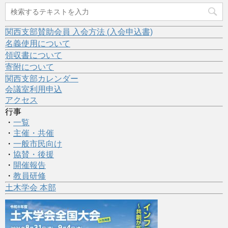
関西支部賛助会員 入会方法 (入会申込書)
名義使用について
領収書について
寄附について
関西支部カレンダー
会議室利用申込
アクセス
行事
・
一覧
・
主催・共催
・
一般市民向け
・
協賛・後援
・
開催報告
・
教員研修
土木学会 本部