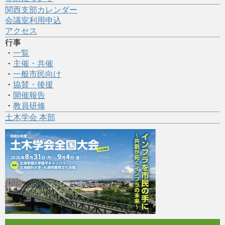
関西支部カレンダー
会議室利用申込
アクセス
行事
・
一覧
・
主催・共催
・
一般市民向け
・
協賛・後援
・
開催報告
・
教員研修
土木学会 本部