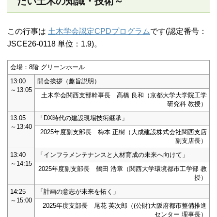
たい土木の知識・技術～
この行事は
土木学会認定CPDプログラム
です(認定番号：
JSCE26-0118 単位：1.9)。
会場：8階 グリーンホール
13:00
開会挨拶（趣旨説明）
～13:05
土木学会関西支部幹事長 高橋 良和（京都大学大学院工学
研究科 教授）
13:05
「DX時代の建設現場技術継承」
～13:40
2025年度副支部長 梅本 正樹（大成建設株式会社関西支店
副支店長）
13:40
「インフラメンテナンスと人材育成の未来へ向けて」
～14:15
2025年度副支部長 鶴田 浩章（関西大学環境都市工学部 教
授）
14:25
「計画の意志が未来を拓く」
～15:00
2025年度支部長 尾花 英次郎（(公財)大阪府都市整備推進
センター 理事長）