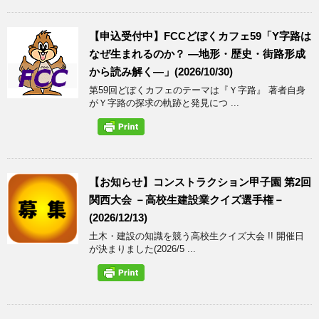
【申込受付中】FCCどぼくカフェ59「Y字路は
なぜ生まれるのか？ ―地形・歴史・街路形成
から読み解く―」(2026/10/30)
第59回どぼくカフェのテーマは『Ｙ字路』 著者自身
がＹ字路の探求の軌跡と発見につ ...
【お知らせ】コンストラクション甲子園 第2回
関西大会 －高校生建設業クイズ選手権－
(2026/12/13)
土木・建設の知識を競う高校生クイズ大会 !! 開催日
が決まりました(2026/5 ...