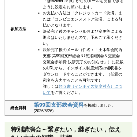
「@civilnet.or.jp」からのメールを受信できる
ように設定をお願いします。
お支払い方法は「クレジットカード決済」ま
たは「コンビニエンスストア決済」による前
払いとなります。
参加方法
決済完了後のキャンセルおよび変更等による
返金はいたしませんので、予めご了承くださ
い。
決済完了後のメール（件名：「土木学会関西
支部 第99回支部総会＆特別講演会＆交流会
交流会参加費 決済完了のお知らせ」）に記載
のURLから、インボイス制度対応の領収書を
ダウンロードすることができます。（任意の
宛名を入力することも可能です）
詳しくは
領収書（インボイス制度対応）につ
いて
をご覧ください。
第99回支部総会資料
を掲載しました。
総会資料
(2026/5/26)
特別講演会～繋ぎたい，継ぎたい，伝え