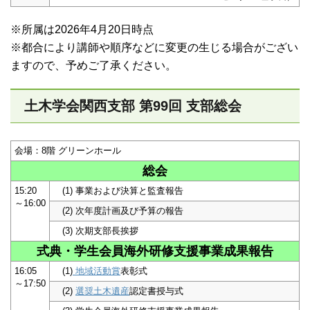
※所属は2026年4月20日時点
※都合により講師や順序などに変更の生じる場合がござい
ますので、予めご了承ください。
土木学会関西支部 第99回 支部総会
会場：8階 グリーンホール
総会
15:20
(1) 事業および決算と監査報告
～16:00
(2) 次年度計画及び予算の報告
(3) 次期支部長挨拶
式典・学生会員海外研修支援事業成果報告
16:05
(1)
地域活動賞
表彰式
～17:50
(2)
選奨土木遺産
認定書授与式