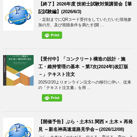
【終了】2026年度 技術士試験対策講習会【筆
記試験編】(2026/6/3)
・定刻までにQRコード受付をしていただいた現地参
加の方、及び視聴条件を満たす(開 ...
【受付中】「コンクリート構造の設計・施
工・維持管理の基本 －第7次(2024年)改訂版
－」テキスト注文
2025/2/20よりオンライン注文への移行に伴い、従来
の「テキスト注文書」を用 ...
【開催予告】ぶら・土木51 関西 × 土木 × 再発
見 ～新名神高速道路見学会～(2026/12/08)