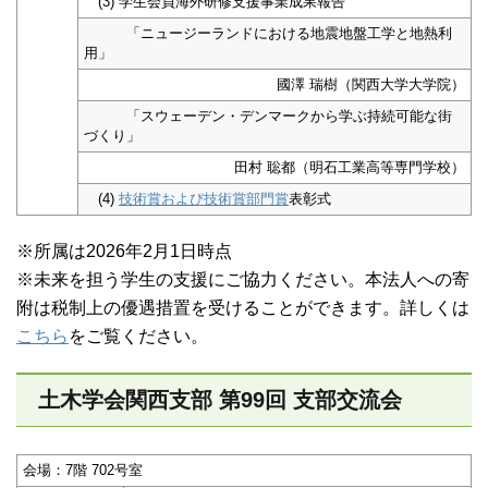
(3) 学生会員海外研修支援事業成果報告
「ニュージーランドにおける地震地盤工学と地熱利
用」
國澤 瑞樹（関西大学大学院）
「スウェーデン・デンマークから学ぶ持続可能な街
づくり」
田村 聡都（明石工業高等専門学校）
(4)
技術賞および技術賞部門賞
表彰式
※所属は2026年2月1日時点
※未来を担う学生の支援にご協力ください。本法人への寄
附は税制上の優遇措置を受けることができます。詳しくは
こちら
をご覧ください。
土木学会関西支部 第99回 支部交流会
会場：7階 702号室