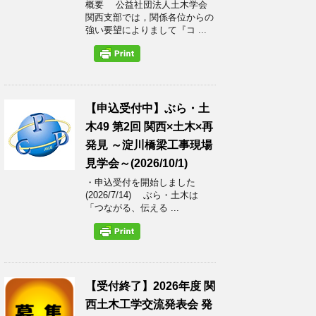
概要 公益社団法人土木学会
関西支部では，関係各位からの
強い要望によりまして『コ ...
【申込受付中】ぶら・土
木49 第2回 関西×土木×再
発見 ～淀川橋梁工事現場
見学会～(2026/10/1)
・申込受付を開始しました
(2026/7/14) ぶら・土木は
「つながる、伝える ...
【受付終了】2026年度 関
西土木工学交流発表会 発