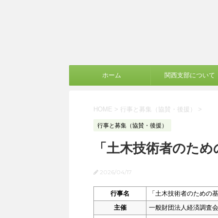
ホーム
関西支部について
HOME
>
行事と募集（協賛・後援）
>
行事と募集（協賛・後援）
「土木技術者のため
2026/04/17
行事名
「土木技術者のための
主催
一般財団法人経済調査