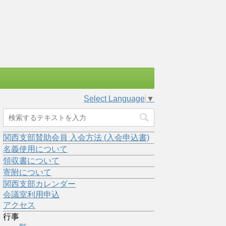
Select Language
▼
関西支部賛助会員 入会方法 (入会申込書)
名義使用について
領収書について
寄附について
関西支部カレンダー
会議室利用申込
アクセス
行事