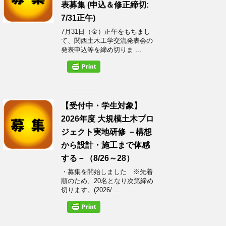
表募集 (申込＆修正締切:
7/31正午)
7月31日（金）正午をもちまし
て、関西土木工学交流発表会の
発表申込等を締め切りま ...
【受付中・学生対象】
2026年度 大規模土木プロ
ジェクト実地研修 －構想
から設計・施工まで体感
する－（8/26～28）
・募集を開始しました ※先着
順のため、20名となり次第締め
切ります。(2026/ ...