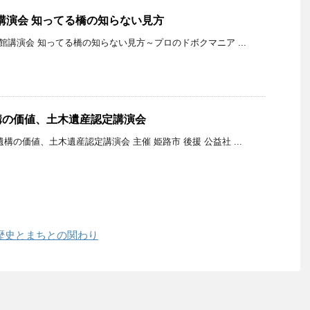
館講演会 知ってる橋の知らない見方
学館講演会 知ってる橋の知らない見方～プロのドボクマニア ...
構の価値、土木遺産認定講演会
構の価値、土木遺産認定講演会 主催 姫路市 後援 公益社 ...
の歴史とまちとの関わり