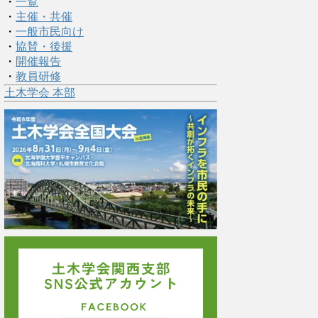
・
一覧
・
主催・共催
・
一般市民向け
・
協賛・後援
・
開催報告
・
教員研修
土木学会 本部