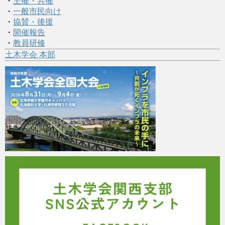
・
主催・共催
・
一般市民向け
・
協賛・後援
・
開催報告
・
教員研修
土木学会 本部