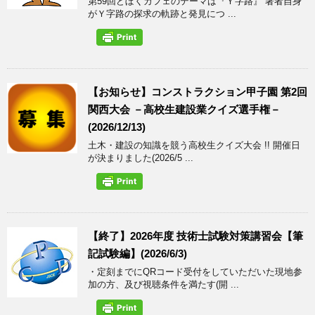
第59回どぼくカフェのテーマは『Ｙ字路』 著者自身
がＹ字路の探求の軌跡と発見につ ...
【お知らせ】コンストラクション甲子園 第2回
関西大会 －高校生建設業クイズ選手権－
(2026/12/13)
土木・建設の知識を競う高校生クイズ大会 !! 開催日
が決まりました(2026/5 ...
【終了】2026年度 技術士試験対策講習会【筆
記試験編】(2026/6/3)
・定刻までにQRコード受付をしていただいた現地参
加の方、及び視聴条件を満たす(開 ...