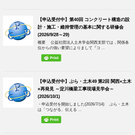
【申込受付中】第40回 コンクリート構造の設
計・施工・維持管理の基本に関する研修会
(2026/9/28～29)
概要 公益社団法人土木学会関西支部では，関係各
位からの強い要望によりまして『コ ...
【申込受付中】ぶら・土木49 第2回 関西×土木
×再発見 ～淀川橋梁工事現場見学会～
(2026/10/1)
・申込受付を開始しました(2026/7/14) ぶら・土木
は「つながる、伝える ...