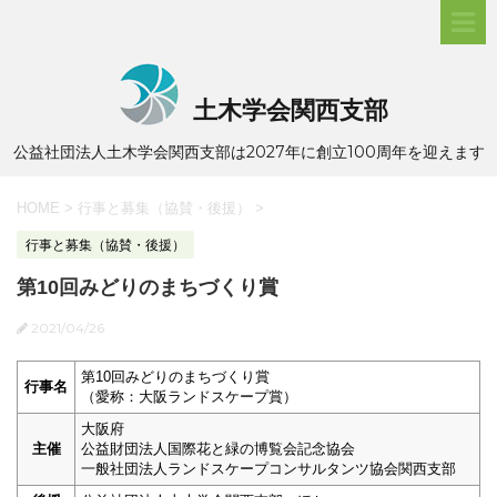
土木学会関西支部
公益社団法人土木学会関西支部は2027年に創立100周年を迎えます
HOME
>
行事と募集（協賛・後援）
>
行事と募集（協賛・後援）
第10回みどりのまちづくり賞
2021/04/26
第10回みどりのまちづくり賞
行事名
（愛称：大阪ランドスケープ賞）
大阪府
主催
公益財団法人国際花と緑の博覧会記念協会
一般社団法人ランドスケープコンサルタンツ協会関西支部