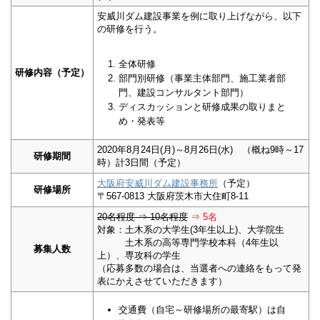
安威川ダム建設事業を例に取り上げながら、以下
の研修を行う。
全体研修
研修内容（予定）
部門別研修（事業主体部門、施工業者部
門、建設コンサルタント部門）
ディスカッションと研修成果の取りまと
め・発表等
2020年8月24日(月)～8月26日(水) （概ね9時～17
研修期間
時）計3日間（予定）
大阪府安威川ダム建設事務所
（予定）
研修場所
〒567-0813 大阪府茨木市大住町8-11
20名程度
⇒ 10名程度
⇒ 5名
対象：土木系の大学生(3年生以上)、大学院生
土木系の高等専門学校本科（4年生以
募集人数
上）、専攻科の学生
（応募多数の場合は、当選者への連絡をもって発
表にかえさせていただきます）
交通費（自宅～研修場所の最寄駅）は自