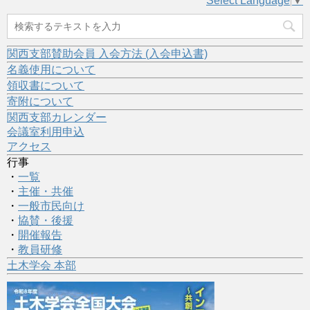
Select Language
▼
関西支部賛助会員 入会方法 (入会申込書)
名義使用について
領収書について
寄附について
関西支部カレンダー
会議室利用申込
アクセス
行事
・
一覧
・
主催・共催
・
一般市民向け
・
協賛・後援
・
開催報告
・
教員研修
土木学会 本部