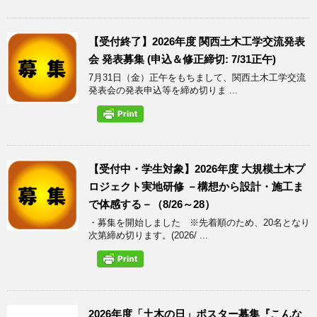
【受付終了】2026年度 関西土木工学交流発表
会 発表募集 (申込＆修正締切: 7/31正午)
7月31日（金）正午をもちまして、関西土木工学交流
発表会の発表申込等を締め切りま ...
【受付中・学生対象】2026年度 大規模土木プ
ロジェクト実地研修 －構想から設計・施工ま
で体感する－（8/26～28）
・募集を開始しました ※先着順のため、20名となり
次第締め切ります。(2026/ ...
2026年度「土木の日」ポスター募集『こんな