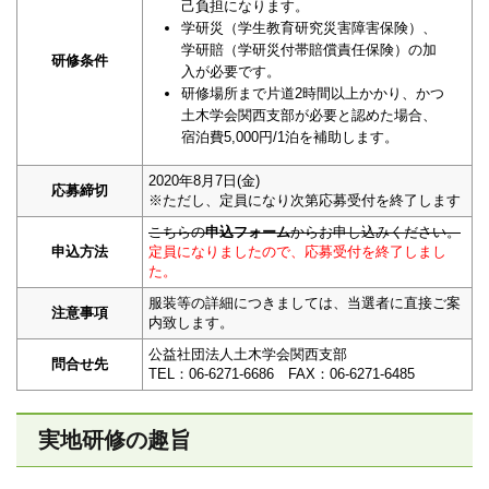
己負担になります。
学研災（学生教育研究災害障害保険）、
学研賠（学研災付帯賠償責任保険）の加
研修条件
入が必要です。
研修場所まで片道2時間以上かかり、かつ
土木学会関西支部が必要と認めた場合、
宿泊費5,000円/1泊を補助します。
2020年8月7日(金)
応募締切
※ただし、定員になり次第応募受付を終了します
こちらの
申込フォーム
からお申し込みください。
申込方法
定員になりましたので、応募受付を終了しまし
た。
服装等の詳細につきましては、当選者に直接ご案
注意事項
内致します。
公益社団法人土木学会関西支部
問合せ先
TEL：06-6271-6686 FAX：06-6271-6485
実地研修の趣旨