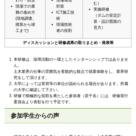
わり・防災
現場環境
む）
現場での業
対策
実施研修
務の進め方
ICT施工技
（ダムの安定計
(現地調査、
術
算・設計図面の
積算から竣
現場技術
見方）
工まで)
者の役割
ディスカッションと研修成果の取りまとめ・発表等
本研修は、採用活動の一環としたインターンシップではありませ
ん。
土木業界の仕事の雰囲気を客観的な観点で就業体験をし、業界研
究をして頂けます。
大学によっては実習等の単位が認められる場合があります。所属
の大学に確認して下さい。
研修で積極的な役割を果たした参加者（若干名）には、研修実行
委員会より表彰を行う予定です。
参加学生からの声