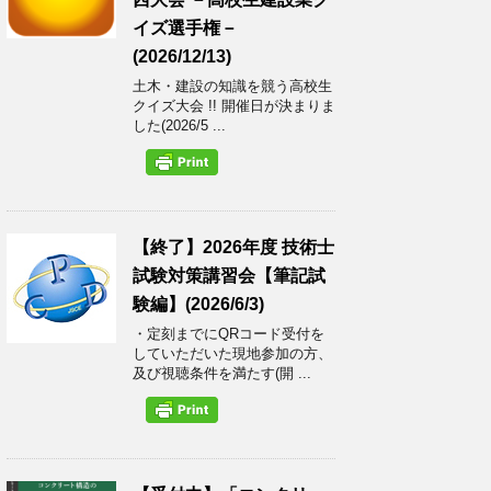
イズ選手権－
(2026/12/13)
土木・建設の知識を競う高校生
クイズ大会 !! 開催日が決まりま
した(2026/5 ...
【終了】2026年度 技術士
試験対策講習会【筆記試
験編】(2026/6/3)
・定刻までにQRコード受付を
していただいた現地参加の方、
及び視聴条件を満たす(開 ...