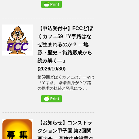
【申込受付中】FCCどぼ
くカフェ59「Y字路はな
ぜ生まれるのか？ ―地
形・歴史・街路形成から
読み解く―」
(2026/10/30)
第59回どぼくカフェのテーマは
『Ｙ字路』 著者自身がＹ字路
の探求の軌跡と発見につ ...
【お知らせ】コンストラ
クション甲子園 第2回関
西大会 －高校生建設業ク