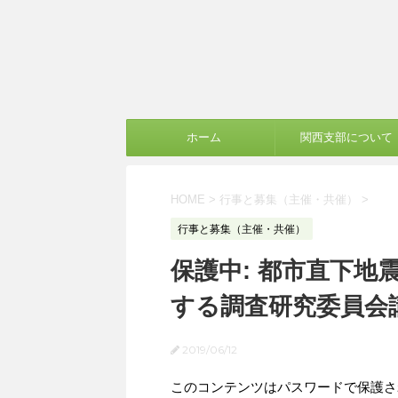
ホーム
関西支部について
HOME
>
行事と募集（主催・共催）
>
行事と募集（主催・共催）
保護中: 都市直下
する調査研究委員会
2019/06/12
このコンテンツはパスワードで保護さ