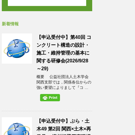
新着情報
【申込受付中】第40回 コ
ンクリート構造の設計・
施工・維持管理の基本に
関する研修会(2026/9/28
～29)
概要 公益社団法人土木学会
関西支部では，関係各位からの
強い要望によりまして『コ ...
【申込受付中】ぶら・土
木49 第2回 関西×土木×再