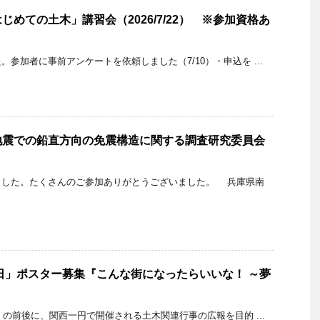
めての土木」講習会（2026/7/22） ※参加資格あ
参加者に事前アンケートを依頼しました（7/10）・申込を ...
地震での鉛直方向の免震構造に関する調査研究委員会
ました。たくさんのご参加ありがとうございました。 兵庫県南
の日」ポスター募集『こんな街になったらいいな！ ～夢
』
）の前後に、関西一円で開催される土木関連行事の広報を目的 ...