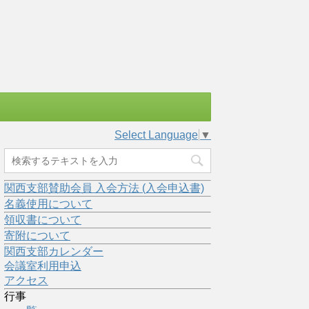
Select Language
▼
関西支部賛助会員 入会方法 (入会申込書)
名義使用について
領収書について
寄附について
関西支部カレンダー
会議室利用申込
アクセス
行事