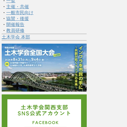
・
一覧
・
主催・共催
・
一般市民向け
・
協賛・後援
・
開催報告
・
教員研修
土木学会 本部