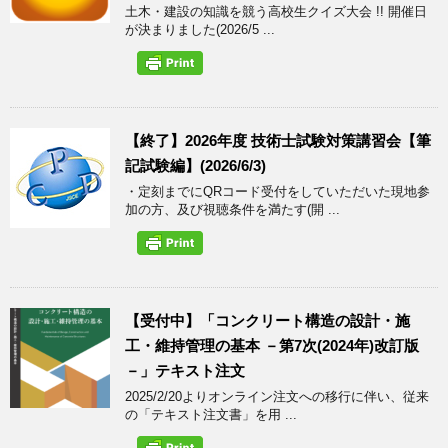
土木・建設の知識を競う高校生クイズ大会 !! 開催日
が決まりました(2026/5 ...
【終了】2026年度 技術士試験対策講習会【筆
記試験編】(2026/6/3)
・定刻までにQRコード受付をしていただいた現地参
加の方、及び視聴条件を満たす(開 ...
【受付中】「コンクリート構造の設計・施
工・維持管理の基本 －第7次(2024年)改訂版
－」テキスト注文
2025/2/20よりオンライン注文への移行に伴い、従来
の「テキスト注文書」を用 ...