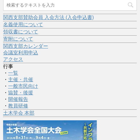
関西支部賛助会員 入会方法 (入会申込書)
名義使用について
領収書について
寄附について
関西支部カレンダー
会議室利用申込
アクセス
行事
・
一覧
・
主催・共催
・
一般市民向け
・
協賛・後援
・
開催報告
・
教員研修
土木学会 本部