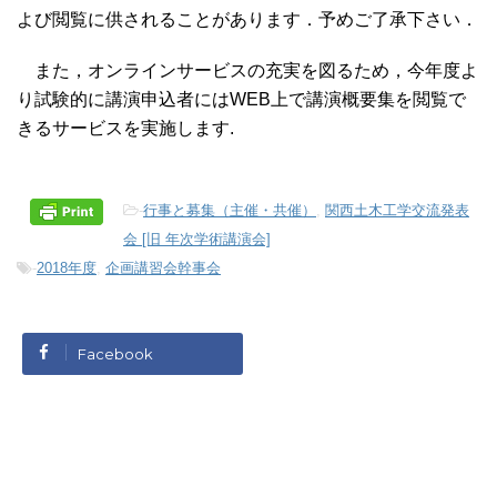
よび閲覧に供されることがあります．予めご了承下さい．
また，オンラインサービスの充実を図るため，今年度よ
り試験的に講演申込者にはWEB上で講演概要集を閲覧で
きるサービスを実施します.
■■■■■■■■■■
-
行事と募集（主催・共催）
,
関西土木工学交流発表
会 [旧 年次学術講演会]
-
2018年度
,
企画講習会幹事会
Facebook