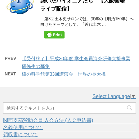
築いたパイオニアたち 【大阪会場
ライブ配信】
第3回土木史サロンでは、来年の【明治150年】へ
向けたテーマとして、「近代土木 ...
PREV
【受付終了】平成30年度 学生会員海外研修支援事業
研修生の募集
NEXT
橋の科学館第33回講演会 世界の長大橋
Select Language
▼
関西支部賛助会員 入会方法 (入会申込書)
名義使用について
領収書について