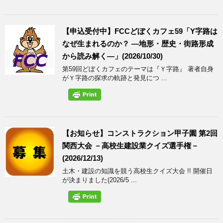
【申込受付中】FCCどぼくカフェ59「Y字路は
なぜ生まれるのか？ ―地形・歴史・街路形成
から読み解く―」(2026/10/30)
第59回どぼくカフェのテーマは『Ｙ字路』 著者自身
がＹ字路の探求の軌跡と発見につ ...
【お知らせ】コンストラクション甲子園 第2回
関西大会 －高校生建設業クイズ選手権－
(2026/12/13)
土木・建設の知識を競う高校生クイズ大会 !! 開催日
が決まりました(2026/5 ...