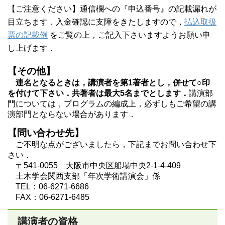
【ご注意ください】通信欄への『申込番号』の記載漏れが
目立ちます．入金確認に支障をきたしますので，
払込取扱
票の記載例
をご覧の上，ご記入下さいますようお願い申
し上げます．
【その他】
連名となるときは，講演者を第1著者とし，併せて○印
を付けて下さい．共著者は最大5名までとします．
講演部
門については，プログラムの編成上，必ずしもご希望の講
演部門とならない場合があります．
【問い合わせ先】
ご不明な点がございましたら，下記までお問い合わせ下
さい．
〒541-0055 大阪市中央区船場中央2-1-4-409
土木学会関西支部「年次学術講演会」係
TEL：06-6271-6686
FAX：06-6271-6485
講演者の資格