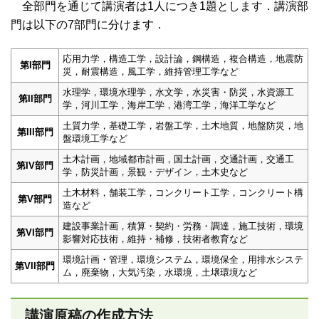
全部門を通じて講演者は1人につき1題とします．講演部
門は以下の7部門に分けます．
応用力学，構造工学，設計論，鋼構造，複合構造，地震防
第I部門
災，耐震構造，風工学，維持管理工学など
水理学，環境水理学，水文学，水災害・防災，水資源工
第II部門
学，河川工学，海岸工学，港湾工学，海洋工学など
土質力学，基礎工学，岩盤工学，土木地質，地盤防災，地
第III部門
盤環境工学など
土木計画，地域都市計画，国土計画，交通計画，交通工
第IV部門
学，防災計画，景観・デザイン，土木史など
土木材料，舗装工学，コンクリート工学，コンクリート構
第V部門
造など
建設事業計画，積算・契約・労務・調達，施工技術，環境
第VI部門
影響対応技術，維持・補修，技術者教育など
環境計画・管理，環境システム，環境保全，用排水システ
第VII部門
ム，廃棄物，大気汚染，水環境，土壌環境など
講演原稿の作成方法