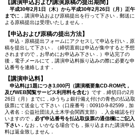
【講演申込および講演原稿の提出期間】
平成30年2月1日（木）から平成30年2月26日（月）正午
まで
に，講演申込および原稿提出を行って下さい．郵送に
よる原稿提出は受理いたしません．
【申込および原稿の提出方法】
申込・原稿提出フォームにアクセスして申込を行い，原
稿を提出して下さい．（締切直前は申込が集中すると予想
されますので，お早めにお申込み下さい．）申込完了の
後，電子メールにて，講演申込料振り込みの際に必要な申
込番号を連絡します．
【講演申込料】
申込料は1題につき3,000円（講演概要集CD-ROM代，
及びWEB閲覧サービス利用料を含む）
です．締切日の2月
26日（月）までに，ゆうちょ銀行備え付けの青色の払込取
扱票にて送金して下さい（口座番号：00910-9-82599，加
入者名：公益社団法人土木学会関西支部）．入金確認を行
いますので，
必ず申込番号を払込取扱票の通信欄にご記入
下さい．
なお，いかなる場合でも，振り込まれた講演申込
料は返金致しません．