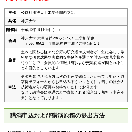
主催
公益社団法人土木学会関西支部
共催
神戸大学
開催日
平成30年6月16日（土）
神戸大学 六甲台第2キャンパス 工学部学舎
会場
〒657-8501 兵庫県神戸市灘区六甲台町1-1
土木に関わる様々な分野の研究者や技術者が一堂に会し，学
術的な研究成果や実務的な事例等を通じて討論や意見交換を
趣旨
行うことで，会員間の情報共有および交流促進が図られるこ
とを目的としています．
講演を希望される方は次の申込要領にしたがって，申込・原
稿提出フォームからお申込み下さい．とくに，若手の社会人
申込
技術者からの応募をお待ちいたしております．
なお，講演会に聴講のみで参加される場合は，無料（申込不
要）となっております．
講演申込および講演原稿の提出方法