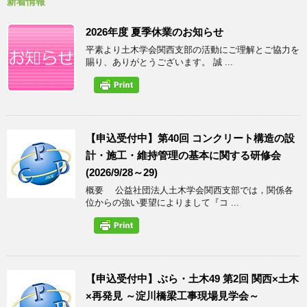
新着情報
2026年度 夏季休業のお知らせ
平素より土木学会関西支部の活動にご理解とご協力を
賜り、ありがとうございます。 誠 ...
【申込受付中】第40回 コンクリート構造の設
計・施工・維持管理の基本に関する研修会
(2026/9/28～29)
概要 公益社団法人土木学会関西支部では，関係各
位からの強い要望によりまして『コ ...
【申込受付中】ぶら・土木49 第2回 関西×土木
×再発見 ～淀川橋梁工事現場見学会～