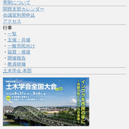
寄附について
関西支部カレンダー
会議室利用申込
アクセス
行事
・
一覧
・
主催・共催
・
一般市民向け
・
協賛・後援
・
開催報告
・
教員研修
土木学会 本部