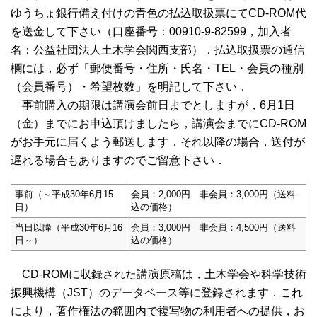
ゆうちょ銀行備え付けの青色の払込取扱票にてCD-ROM代
を送金して下さい（口座番号：00910-9-82599，加入者
名：公益社団法人土木学会関西支部）．払込取扱票の通信
欄には，必ず「郵便番号・住所・氏名・TEL・会員の種別
（会員番号）・希望枚数」を明記して下さい．
事前購入の期限は講演会前日までとしますが，6月1日
（金）までにお申込頂けましたら，講演会までにCD-ROM
がお手元に届くよう郵送します．それ以降の場合，送付が
遅れる場合もありますのでご留意下さい．
事前（～平成30年6月15
会員：2,000円 非会員：3,000円（送料
日）
込の価格）
当日以降（平成30年6月16
会員：3,000円 非会員：4,500円（送料
日～）
込の価格）
CD-ROMに収録された講演原稿は，土木学会や科学技術
振興機構（JST）のデータベース等に登録されます．これ
により，著作権法の範囲内で複写物の利用者への提供，お