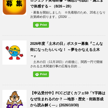
ロジェクト実地研修 －構想から設計・施工ま
で体感する－（8/26～28）
・募集を開始しました ※先着順のため、20名となり
次第締め切ります。(2026/ ...
2026年度「土木の日」ポスター募集『こんな
街になったらいいな！ ～夢をかなえる土木
～』
土木の日（11月18日）の前後に、関西一円で開催
される土木関連行事の広報を目的 ...
【申込受付中】FCCどぼくカフェ59「Y字路は
なぜ生まれるのか？ ―地形・歴史・街路形成
から読み解く―」(2026/10/30)