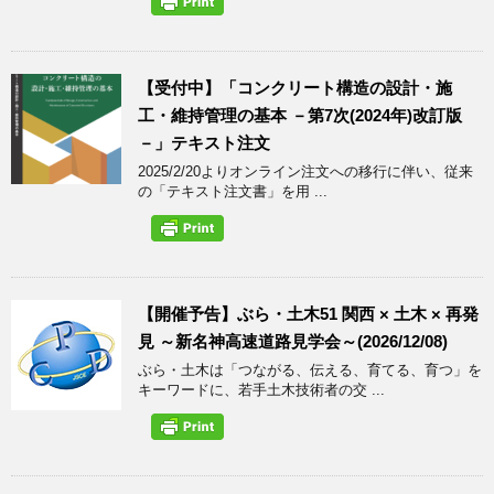
【受付中】「コンクリート構造の設計・施
工・維持管理の基本 －第7次(2024年)改訂版
－」テキスト注文
2025/2/20よりオンライン注文への移行に伴い、従来
の「テキスト注文書」を用 ...
【開催予告】ぶら・土木51 関西 × 土木 × 再発
見 ～新名神高速道路見学会～(2026/12/08)
ぶら・土木は「つながる、伝える、育てる、育つ」を
キーワードに、若手土木技術者の交 ...