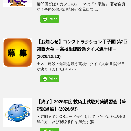
第59回どぼくカフェのテーマは『Ｙ字路』 著者自身
がＹ字路の探求の軌跡と発見につ ...
【お知らせ】コンストラクション甲子園 第2回
関西大会 －高校生建設業クイズ選手権－
(2026/12/13)
土木・建設の知識を競う高校生クイズ大会 !! 開催日
が決まりました(2026/5 ...
【終了】2026年度 技術士試験対策講習会【筆
記試験編】(2026/6/3)
・定刻までにQRコード受付をしていただいた現地参
加の方、及び視聴条件を満たす(開 ...