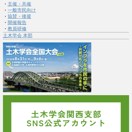
・
主催・共催
・
一般市民向け
・
協賛・後援
・
開催報告
・
教員研修
土木学会 本部