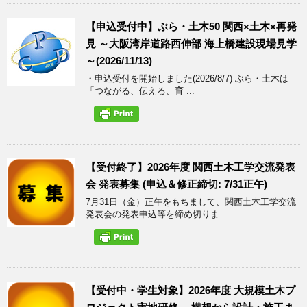
【申込受付中】ぶら・土木50 関西×土木×再発
見 ～大阪湾岸道路西伸部 海上橋建設現場見学
～(2026/11/13)
・申込受付を開始しました(2026/8/7) ぶら・土木は
「つながる、伝える、育 ...
【受付終了】2026年度 関西土木工学交流発表
会 発表募集 (申込＆修正締切: 7/31正午)
7月31日（金）正午をもちまして、関西土木工学交流
発表会の発表申込等を締め切りま ...
【受付中・学生対象】2026年度 大規模土木プ