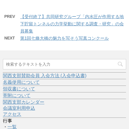
PREV
【受付終了】共同研究グループ「内水圧が作用する地
下貯留トンネルの力学挙動に関する調査・研究」の会
員募集
NEXT
第1回七條大橋の魅力を写そう写真コンクール
関西支部賛助会員 入会方法 (入会申込書)
名義使用について
領収書について
寄附について
関西支部カレンダー
会議室利用申込
アクセス
行事
・
一覧