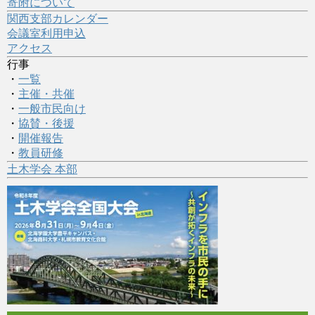
寄附について
関西支部カレンダー
会議室利用申込
アクセス
行事
・
一覧
・
主催・共催
・
一般市民向け
・
協賛・後援
・
開催報告
・
教員研修
土木学会 本部