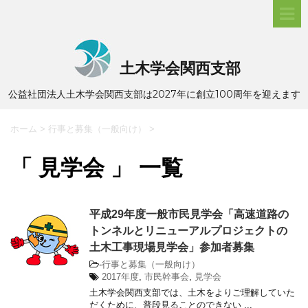
土木学会関西支部
公益社団法人土木学会関西支部は2027年に創立100周年を迎えます
ホーム
>
行事と募集（一般向け）
>
「 見学会 」 一覧
平成29年度一般市民見学会「高速道路の
トンネルとリニューアルプロジェクトの
土木工事現場見学会」参加者募集
-
行事と募集（一般向け）
2017年度
,
市民幹事会
,
見学会
土木学会関西支部では、土木をよりご理解していた
だくために、普段見ることのできない ...