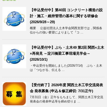
【申込受付中】第40回 コンクリート構造の設
計・施工・維持管理の基本に関する研修会
(2026/9/28～29)
概要 公益社団法人土木学会関西支部では，関係各
位からの強い要望によりまして『コ ...
【申込受付中】ぶら・土木49 第2回 関西×土木
×再発見 ～淀川橋梁工事現場見学会～
(2026/10/1)
・申込受付を開始しました(2026/7/14) ぶら・土木
は「つながる、伝える ...
【受付終了】2026年度 関西土木工学交流発表
会 発表募集 (申込＆修正締切: 7/31正午)
7月31日（金）正午をもちまして、関西土木工学交流
発表会の発表申込等を締め切りま ...