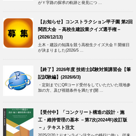
がＹ字路の探求の軌跡と発見につ ...
【お知らせ】コンストラクション甲子園 第2回
関西大会 －高校生建設業クイズ選手権－
(2026/12/13)
土木・建設の知識を競う高校生クイズ大会 !! 開催日
が決まりました(2026/5 ...
【終了】2026年度 技術士試験対策講習会【筆
記試験編】(2026/6/3)
・定刻までにQRコード受付をしていただいた現地参
加の方、及び視聴条件を満たす(開 ...
【受付中】「コンクリート構造の設計・施
工・維持管理の基本 －第7次(2024年)改訂版
－」テキスト注文
2025/2/20よりオンライン注文への移行に伴い、従来