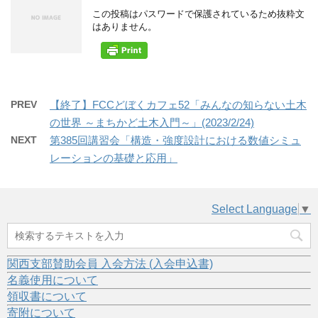
この投稿はパスワードで保護されているため抜粋文
はありません。
PREV
【終了】FCCどぼくカフェ52「みんなの知らない土木
の世界 ～まちかど土木入門～」(2023/2/24)
NEXT
第385回講習会「構造・強度設計における数値シミュ
レーションの基礎と応用」
Select Language
▼
関西支部賛助会員 入会方法 (入会申込書)
名義使用について
領収書について
寄附について