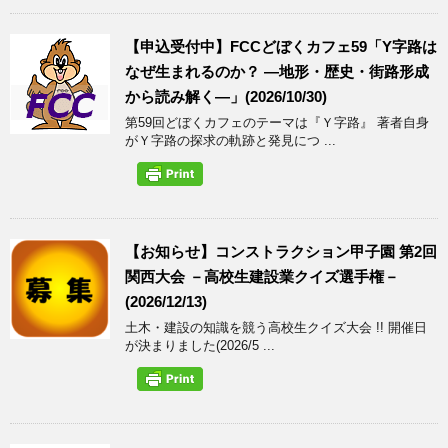
【申込受付中】FCCどぼくカフェ59「Y字路は
なぜ生まれるのか？ ―地形・歴史・街路形成
から読み解く―」(2026/10/30)
第59回どぼくカフェのテーマは『Ｙ字路』 著者自身
がＹ字路の探求の軌跡と発見につ ...
【お知らせ】コンストラクション甲子園 第2回
関西大会 －高校生建設業クイズ選手権－
(2026/12/13)
土木・建設の知識を競う高校生クイズ大会 !! 開催日
が決まりました(2026/5 ...