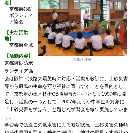
者】
京都府砂防
ボランティ
ア協会
【主な活動
地】
京都府全域
【活動内容】
活動の様子
京都府砂防ボ
ランティア協
会は阪神・淡路大震災時の対応・活動を教訓に、土砂災害
等から府民の生命を守り福祉に寄与することを目的とし
て、京都府の土木技術OB職員等が中心となり1997年に発
足し、活動の一つとして、2007年より小中学生を対象に
「土砂災害を学ぼう」と題した学習会を毎年実施していま
す。
学習会では過去の風水害による被災状況、土砂災害の種類
や発生原因を写真・動画で説明し、地域の雨量・水位計や