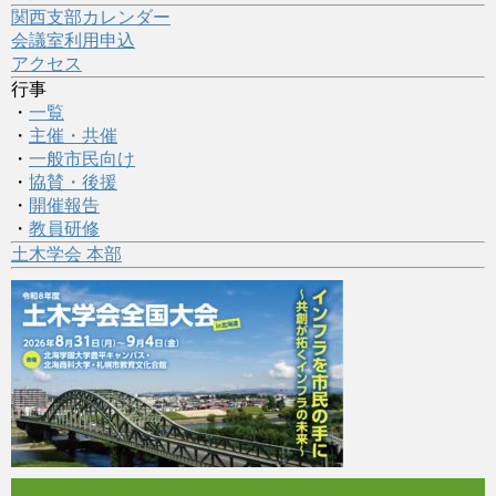
関西支部カレンダー
会議室利用申込
アクセス
行事
・
一覧
・
主催・共催
・
一般市民向け
・
協賛・後援
・
開催報告
・
教員研修
土木学会 本部