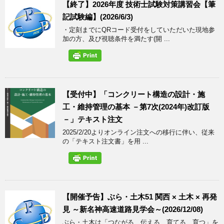
【終了】2026年度 技術士試験対策講習会【筆
記試験編】(2026/6/3)
・定刻までにQRコード受付をしていただいた現地参
加の方、及び視聴条件を満たす(開 ...
【受付中】「コンクリート構造の設計・施
工・維持管理の基本 －第7次(2024年)改訂版
－」テキスト注文
2025/2/20よりオンライン注文への移行に伴い、従来
の「テキスト注文書」を用 ...
【開催予告】ぶら・土木51 関西 × 土木 × 再発
見 ～新名神高速道路見学会～(2026/12/08)
ぶら・土木は「つながる、伝える、育てる、育つ」を