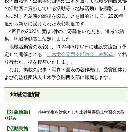
校・自治体・企業等の団体が土木を通じて地域や関西支部
の活動圏に貢献している活動等（地域活動）を顕彰し、土
木に対する意識の高揚を図ることを目的として、2020年
度から新たに設けられた表彰制度です。
4回目の2023年度は1件のご応募をいただき、選考の結
果、地域活動賞に決定しました。
地域活動賞の表彰は、2024年5月17日に建設交流館（予
定）で開催される「
土木学会関西支部総会 表彰式
」で執
り行われ、楯を授与いたします。
なお、掲載の記事・写真・図表の著作権は、受賞団体お
よび公益社団法人土木学会関西支部に帰属します。
地域活動賞
【対象活動】
小中学生を対象とした土砂災害防止学習会の取
り組み
【活動実施