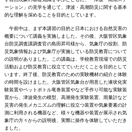
ーション」の見学を通じて、津波・高潮防災に関する基本
的な理解を深めることを目的としています。
午前中は、まず本講習の目的と日本における自然災害の
概要について講義を実施しました。その後、大阪管区気象
台防災調査課調査官の島田昇司様から、気象庁の役割、防
災気象情報および気象庁が実施している防災教育について
の説明がありました。この講義は、学校教育現場での防災
活動および防災教育に役立てていただくことを目的として
います。終了後、防災教育のための実験機材の紹介と体験
の時間を設けました。大阪管区気象台が用意した液状化実
験装置やペットボトル竜巻装置やなど手作り可能な実験装
置から、津波発生の模型、高潮発生実験装置、雨量計など
災害の発生メカニズムの理解に役立つ装置や気象要素の計
測に利用される機器など、様々な機器や装置が展示され気
象庁の方々からの説明後、実際に操作を体験していただき
ました。