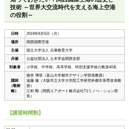
技術 ～世界大交流時代を支える海上空港
の役割～
日時
2019年8月5日（月）
場所
関西国際空港
主催
国立大学法人 兵庫教育大学
共催
公益社団法人 土木学会関西支部
対象者
小学校、中学校、高等学校、特別支援学校の教員40名
猪井 博登（富山大学都市デザイン学部准教授）
講師
遠藤 徹（大阪市立大学大学院工学研究科都市系専攻准教
（敬称
授）
略）
江村 剛（関西エアポート株式会社T1リノべ－ション部
長）
【講習時間割】