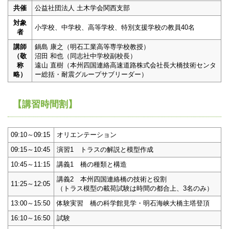
共催
公益社団法人 土木学会関西支部
対象
小学校、中学校、高等学校、特別支援学校の教員40名
者
講師
鍋島 康之（明石工業高等専学校教授）
（敬
沼田 和也（同志社中学校副校長）
称
遠山 直樹（本州四国連絡高速道路株式会社長大橋技術センタ
略）
ー総括・耐震グループサブリーダー）
【講習時間割】
09:10～09:15
オリエンテーション
09:15～10:45
演習1 トラスの解説と模型作成
10:45～11:15
講義1 橋の種類と構造
講義2 本州四国連絡橋の技術と役割
11:25～12:05
（トラス模型の載荷試験は時間の都合上、3名のみ）
13:00～15:50
体験実習 橋の科学館見学・明石海峡大橋主塔登頂
16:10～16:50
試験