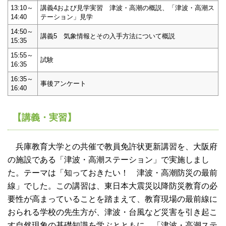
13:10～
講義4および見学実習 津波・高潮の概説、「津波・高潮ス
14:40
テーション」見学
14:50～
講義5 気象情報とその入手方法について概説
15:35
15:55～
試験
16:35
16:35～
事後アンケート
16:40
【講義・実習】
兵庫教育大学との共催で教員免許状更新講習を、大阪府
の施設である「津波・高潮ステーション」で実施しまし
た。テーマは「知っておきたい！ 津波・高潮防災の最前
線」でした。この講習は、東日本大震災以降防災教育の必
要性が高まっていることを踏まえて、教育現場の最前線に
おられる学校の先生方が、津波・台風など災害を引き起こ
す自然現象の基礎知識を学ぶとともに、「津波・高潮ステ