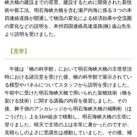
峡大橋の建設までの背景、建設するために開発された新技
術や新工法、明石海峡大橋を含む瀬戸内海に係る３つの本
四連絡道路が開通して物流の変化による経済効果や交流圏
の変化などの説明を、本州四国連絡高速道路(株) 遠山先生
より説明を受けました。
【見学】
午後は「橋の科学館」において明石海峡大橋の主塔登頂
時における諸注意を受けた後、橋の科学館で展示されてい
る模型やパネルについてスタッフから説明を受けました。
午前中に受けた明石海峡大橋で用いられた架橋技術（橋を
架ける技術）に関する講義の内容を復習しました。その
後、舞子側のアンカレッジから明石海峡大橋の補剛桁（ほ
ごうげた）上を1km徒歩で移動し、明石海峡大橋の主塔に
登りました。晴天で主塔の上は非常に暑かったのですが、
見晴らしのよさに受講生は感動していました。その後、補