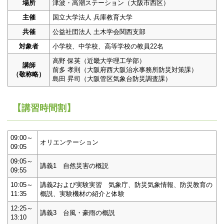
場所
津波・高潮ステーション（大阪市西区）
主催
国立大学法人 兵庫教育大学
共催
公益社団法人 土木学会関西支部
対象者
小学校、中学校、高等学校の教員22名
高野 保英（近畿大学理工学部）
講師
前多 孝則（大阪府西大阪治水事務所防災対策課）
（敬称略）
島田 昇司（大阪管区気象台防災調査課）
【講習時間割】
09:00～
オリエンテーション
09:05
09:05～
講義1 自然災害の概説
09:55
10:05～
講義2および実験実習 気象庁、防災気象情報、防災教育の
11:35
概説、実験機材の紹介と体験
12:25～
講義3 台風・豪雨の概説
13:10