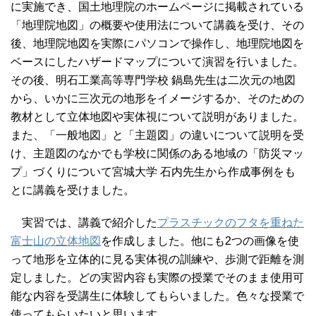
に実施でき、国土地理院のホームページに掲載されている
「地理院地図」の概要や使用法について講義を受け、その
後、地理院地図を実際にパソコンで操作し、地理院地図を
ベースにしたハザードマップについて演習を行いました。
その後、明石工業高等専門学校 鍋島先生は二次元の地図
から、いかに三次元の地形をイメージするか、そのための
教材として立体地図や実体視について説明がありました。
また、「一般地図」と「主題図」の違いについて説明を受
け、主題図のなかでも学校に関係のある地域の「防災マッ
プ」づくりについて宮城大学 石内先生から作成事例をも
とに講義を受けました。
実習では、講義で紹介した
プラスチックのフタを重ねた
富士山の立体地図
を作成しました。他にも2つの画像を使
って地形を立体的に見る実体視の訓練や、歩測で距離を測
定しました。どの実習内容も実際の授業でそのまま使用可
能な内容を受講生に体験してもらいました。色々な授業で
使ってもらいたいと思います。