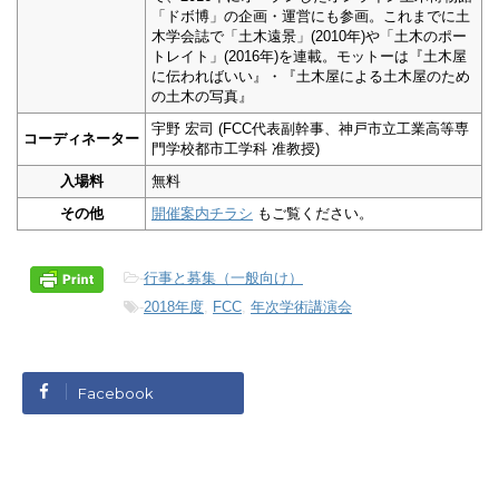
「ドボ博」の企画・運営にも参画。これまでに土
木学会誌で「土木遠景」(2010年)や「土木のポー
トレイト」(2016年)を連載。モットーは『土木屋
に伝わればいい』・『土木屋による土木屋のため
の土木の写真』
宇野 宏司 (FCC代表副幹事、神戸市立工業高等専
コーディネーター
門学校都市工学科 准教授)
入場料
無料
その他
開催案内チラシ
もご覧ください。
-
行事と募集（一般向け）
-
2018年度
,
FCC
,
年次学術講演会
Facebook