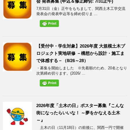
会 発表募集 (申込＆修正締切: 7/31正午)
7月31日（金）正午をもちまして、関西土木工学交流
発表会の発表申込等を締め切りま ...
【受付中・学生対象】2026年度 大規模土木プ
ロジェクト実地研修 －構想から設計・施工ま
で体感する－（8/26～28）
・募集を開始しました ※先着順のため、20名となり
次第締め切ります。(2026/ ...
2026年度「土木の日」ポスター募集『こんな
街になったらいいな！ ～夢をかなえる土木
～』
土木の日（11月18日）の前後に、関西一円で開催