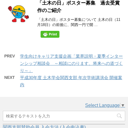
「土木の日」ポスター募集 過去受賞
作のご紹介
「土木の日」ポスター募集について 土木の日（11
月18日）の前後に、関西一円で開 ...
PREV
学生向けキャリア支援企画「業界説明・夏季インター
ンシップ相談会 ～相談にのります、将来への道づく
り～」
NEXT
平成30年度 土木学会関西支部 年次学術講演会 開催案
内
Select Language
▼
関西支部賛助会員 入会方法 (入会申込書)