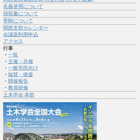
名義使用について
領収書について
寄附について
関西支部カレンダー
会議室利用申込
アクセス
行事
・
一覧
・
主催・共催
・
一般市民向け
・
協賛・後援
・
開催報告
・
教員研修
土木学会 本部