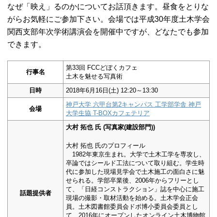
なぜ「映え」るのかについてお話頂きます。昼食をとりな
がらお気軽にご参加下さい。会場では平成30年度土木学会
関西支部年次学術講演会を開催中ですが、どなたでも参加
できます。
第33回 FCCどぼくカフェ
行事名
土木を魅せる写真術
日時
2018年6月16日(土) 12:20～13:30
神戸大学 六甲台第2キャンパス 工学部学舎 神戸
会場
大学生協 T-BOXカフェテリア
大村 拓也 氏 (写真家(建設部門))
大村 拓也 氏のプロフィール
1982年東京生まれ。大学で土木工学を専攻し、
卒論ではシールド工法について取り組む。学生時
代に参加した現場見学会で土木施工の面白さに魅
せられる。学部卒業後、2006年からフリーとし
て、「日経コンストラクション」誌を中心に施工
話題提供者
現場の撮影・取材活動を始める。土木学会正会
員。土木図書館委員会ドボ博小委員会委員とし
て、2016年にオープンしたオンライン土木博物館