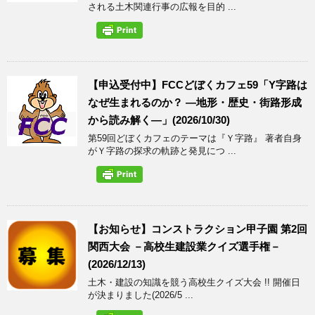
される土木関連行事の広報を目的 ...
【申込受付中】FCCどぼくカフェ59「Y字路は
なぜ生まれるのか？ ―地形・歴史・街路形成
から読み解く―」(2026/10/30)
第59回どぼくカフェのテーマは『Ｙ字路』 著者自身
がＹ字路の探求の軌跡と発見につ ...
【お知らせ】コンストラクション甲子園 第2回
関西大会 －高校生建設業クイズ選手権－
(2026/12/13)
土木・建設の知識を競う高校生クイズ大会 !! 開催日
が決まりました(2026/5 ...