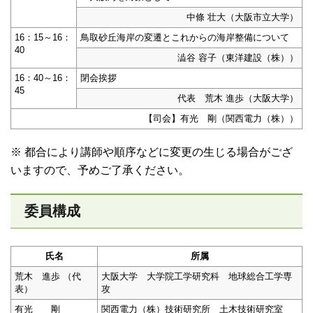
中條 壮大（大阪市立大学）
16：15～16：
鳥取砂丘海岸の変遷とこれからの海岸整備について
40
澁谷 容子（東洋建設（株））
16：40～16：
閉会挨拶
45
代表 荒木 進歩（大阪大学）
【司会】有光 剛（関西電力（株））
※ 都合により講師や順序などに変更の生じる場合がござ
いますので、予めご了承ください。
委員構成
氏名
所属
荒木 進歩 （代
大阪大学 大学院工学研究科 地球総合工学専
表）
攻
有光 剛
関西電力（株）技術研究所 土木技術研究室