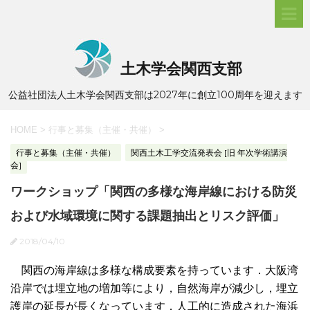
土木学会関西支部
公益社団法人土木学会関西支部は2027年に創立100周年を迎えます
HOME
>
行事と募集（主催・共催）
>
行事と募集（主催・共催）
関西土木工学交流発表会 [旧 年次学術講演
会]
ワークショップ「関西の多様な海岸線における防災
および水域環境に関する課題抽出とリスク評価」
2018/04/10
関西の海岸線は多様な構成要素を持っています．大阪湾
沿岸では埋立地の増加等により，自然海岸が減少し，埋立
護岸の延長が長くなっています．人工的に造成された海浜