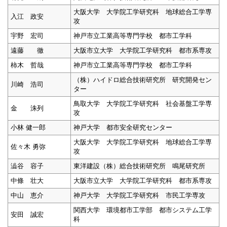
大阪大学 大学院工学研究科 地球総合工学専
入江 政安
攻
宇野 宏司
神戸市立工業高等専門学校 都市工学科
遠藤 徹
大阪市立大学 大学院工学研究科 都市系専攻
柿木 哲哉
神戸市立工業高等専門学校 都市工学科
（株）ハイドロ総合技術研究所 研究開発セン
川崎 浩司
ター
鳥取大学 大学院工学研究科 社会基盤工学専
金 洙列
攻
小林 健一郎
神戸大学 都市安全研究センター
大阪大学 大学院工学研究科 地球総合工学専
佐々木 勇弥
攻
澁谷 容子
東洋建設（株）総合技術研究所 鳴尾研究所
中條 壮大
大阪市立大学 大学院工学研究科 都市系専攻
中山 恵介
神戸大学 大学院工学研究科 市民工学専攻
関西大学 環境都市工学部 都市システム工学
安田 誠宏
科