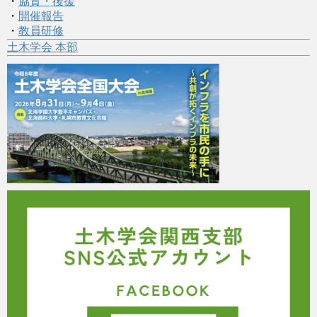
・
協賛・後援
・
開催報告
・
教員研修
土木学会 本部