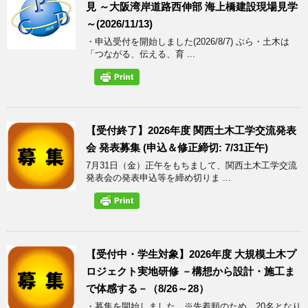
見 ～大阪湾岸道路西伸部 海上橋建設現場見学
～(2026/11/13)
・申込受付を開始しました(2026/8/7) ぶら・土木は
「つながる、伝える、育 ...
【受付終了】2026年度 関西土木工学交流発表
会 発表募集 (申込＆修正締切: 7/31正午)
7月31日（金）正午をもちまして、関西土木工学交流
発表会の発表申込等を締め切りま ...
【受付中・学生対象】2026年度 大規模土木プ
ロジェクト実地研修 －構想から設計・施工ま
で体感する－（8/26～28）
・募集を開始しました ※先着順のため、20名となり