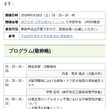
ます．
開催日時
2018年6月16日（土）15：15～16：45
開催会場
神戸大学 六甲台第2キャンパス
工学部学舎 LR203教室
参加方法
事前申込は不要ですので、直接会場へお越しください。
参考
平成30年度年次学術講演会 開催案内
プログラム(敬称略)
15：15～15：
開会挨拶・活動報告
25
代表 荒木 進歩（大阪大学）
15：25～15：
大阪湾圏域における南海トラフ巨大地震の津波被災リ
50
スク
宇野 宏司（神戸市立工業高等専門学校）
15：50～16：
台風災害のリアルタイム予測における不確実性評価に
15
ついて
～大阪湾を対象として～