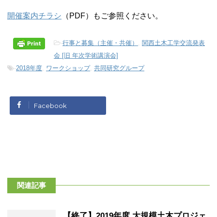
開催案内チラシ
（PDF）もご参照ください。
-
行事と募集（主催・共催）
,
関西土木工学交流発表
会 [旧 年次学術講演会]
-
2018年度
,
ワークショップ
,
共同研究グループ
Facebook
関連記事
【終了】2019年度 大規模土木プロジェ