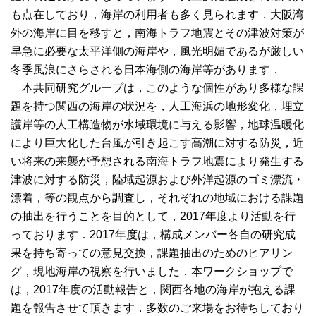
も点在しており，海岸の利用者も多く見られます．大阪湾
外の海岸に目を移すと，南海トラフ地震とその津波対策が
早急に必要な太平洋側の海岸や，風光明媚であるが厳しい
冬季風浪にさらされる日本海側の海岸等があります．
本共同研究グループは，このような個性があり多様な課
題を持つ関西の海岸の状況を，人工海浜の地形変化，埋立
護岸等の人工構造物が水域環境に与える影響，地球温暖化
により巨大化した台風が引き起こす高潮に対する防災，近
い将来の来襲が予想される南海トラフ地震により発生する
津波に対する防災，陸域起源および外洋起源のゴミ漂流・
漂着，等の観点から調査し，それぞれの地域における課題
の抽出を行うことを目的として，2017年度より活動を行
っております．2017年度は，構成メンバー各自の研究成
果を持ち寄っての意見交換，課題抽出のためのヒアリン
グ，現地海岸の視察を行いました．本ワークショップで
は，2017年度の活動報告と，関西各地の海岸が抱える課
題を報告させて頂きます．多数のご来場をお待ちしており