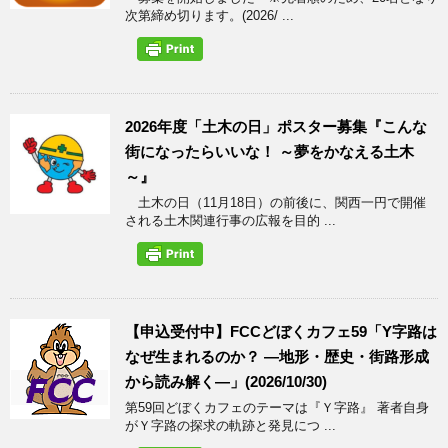
次第締め切ります。(2026/ ...
2026年度「土木の日」ポスター募集『こんな
街になったらいいな！ ～夢をかなえる土木
～』
土木の日（11月18日）の前後に、関西一円で開催
される土木関連行事の広報を目的 ...
【申込受付中】FCCどぼくカフェ59「Y字路は
なぜ生まれるのか？ ―地形・歴史・街路形成
から読み解く―」(2026/10/30)
第59回どぼくカフェのテーマは『Ｙ字路』 著者自身
がＹ字路の探求の軌跡と発見につ ...