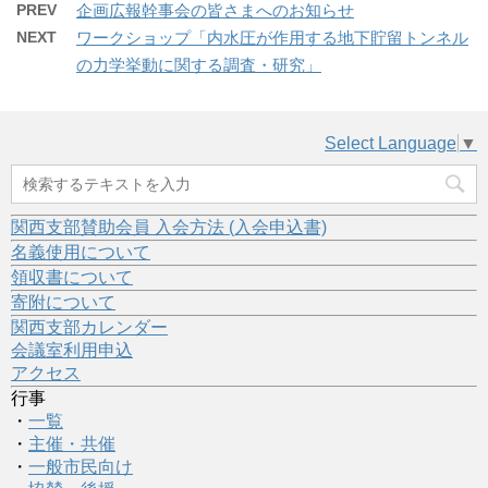
PREV
企画広報幹事会の皆さまへのお知らせ
NEXT
ワークショップ「内水圧が作用する地下貯留トンネル
の力学挙動に関する調査・研究」
Select Language
▼
関西支部賛助会員 入会方法 (入会申込書)
名義使用について
領収書について
寄附について
関西支部カレンダー
会議室利用申込
アクセス
行事
・
一覧
・
主催・共催
・
一般市民向け