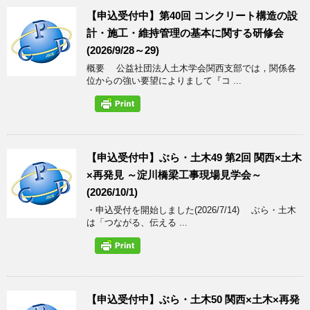
【申込受付中】第40回 コンクリート構造の設
計・施工・維持管理の基本に関する研修会
(2026/9/28～29)
概要 公益社団法人土木学会関西支部では，関係各
位からの強い要望によりまして『コ ...
【申込受付中】ぶら・土木49 第2回 関西×土木
×再発見 ～淀川橋梁工事現場見学会～
(2026/10/1)
・申込受付を開始しました(2026/7/14) ぶら・土木
は「つながる、伝える ...
【申込受付中】ぶら・土木50 関西×土木×再発