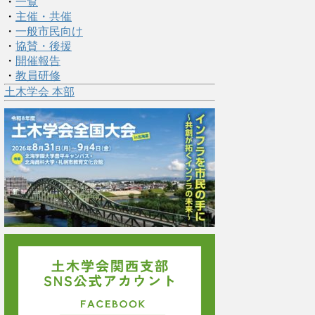
・
一覧
・
主催・共催
・
一般市民向け
・
協賛・後援
・
開催報告
・
教員研修
土木学会 本部