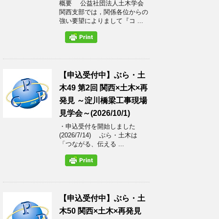
概要 公益社団法人土木学会
関西支部では，関係各位からの
強い要望によりまして『コ ...
【申込受付中】ぶら・土
木49 第2回 関西×土木×再
発見 ～淀川橋梁工事現場
見学会～(2026/10/1)
・申込受付を開始しました
(2026/7/14) ぶら・土木は
「つながる、伝える ...
【申込受付中】ぶら・土
木50 関西×土木×再発見