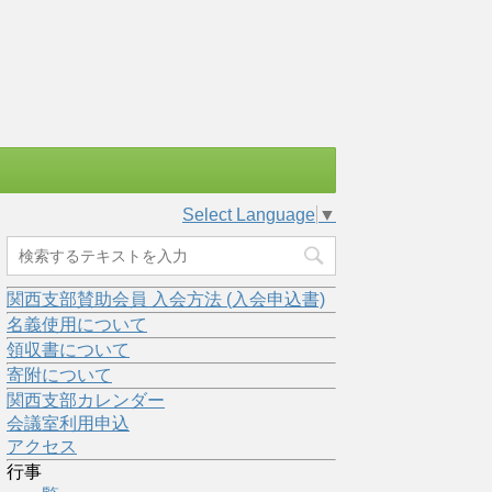
Select Language
▼
関西支部賛助会員 入会方法 (入会申込書)
名義使用について
領収書について
寄附について
関西支部カレンダー
会議室利用申込
アクセス
行事