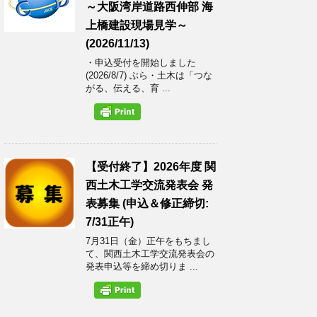
～大阪湾岸道路西伸部 海
上橋建設現場見学～
(2026/11/13)
・申込受付を開始しました
(2026/8/7) ぶら・土木は「つな
がる、伝える、育 ...
【受付終了】2026年度 関
西土木工学交流発表会 発
表募集 (申込＆修正締切:
7/31正午)
7月31日（金）正午をもちまし
て、関西土木工学交流発表会の
発表申込等を締め切りま ...