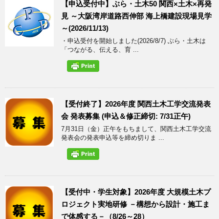
【申込受付中】ぶら・土木50 関西×土木×再発
見 ～大阪湾岸道路西伸部 海上橋建設現場見学
～(2026/11/13)
・申込受付を開始しました(2026/8/7) ぶら・土木は
「つながる、伝える、育 ...
【受付終了】2026年度 関西土木工学交流発表
会 発表募集 (申込＆修正締切: 7/31正午)
7月31日（金）正午をもちまして、関西土木工学交流
発表会の発表申込等を締め切りま ...
【受付中・学生対象】2026年度 大規模土木プ
ロジェクト実地研修 －構想から設計・施工ま
で体感する－（8/26～28）