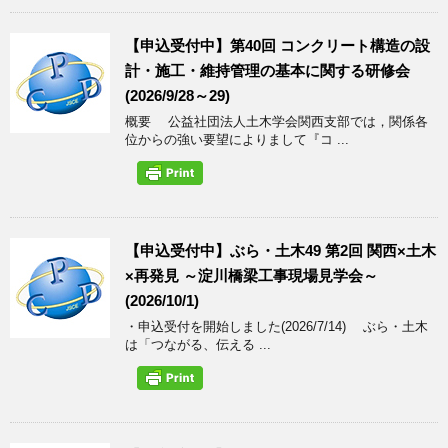
【申込受付中】第40回 コンクリート構造の設
計・施工・維持管理の基本に関する研修会
(2026/9/28～29)
概要 公益社団法人土木学会関西支部では，関係各
位からの強い要望によりまして『コ ...
【申込受付中】ぶら・土木49 第2回 関西×土木
×再発見 ～淀川橋梁工事現場見学会～
(2026/10/1)
・申込受付を開始しました(2026/7/14) ぶら・土木
は「つながる、伝える ...