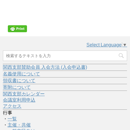
Select Language
▼
関西支部賛助会員 入会方法 (入会申込書)
名義使用について
領収書について
寄附について
関西支部カレンダー
会議室利用申込
アクセス
行事
・
一覧
・
主催・共催