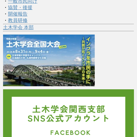
・
一般市民向け
・
協賛・後援
・
開催報告
・
教員研修
土木学会 本部