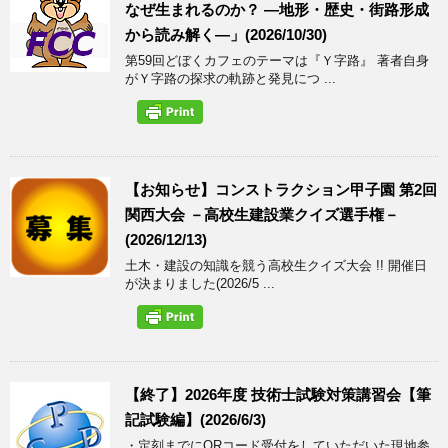
なぜ生まれるのか？ ―地形・歴史・街路形成
から読み解く―」(2026/10/30)
第59回どぼくカフェのテーマは『Ｙ字路』 著者自身
がＹ字路の探求の軌跡と発見につ ...
【お知らせ】コンストラクション甲子園 第2回
関西大会 －高校生建設業クイズ選手権－
(2026/12/13)
土木・建設の知識を競う高校生クイズ大会 !! 開催日
が決まりました(2026/5 ...
【終了】2026年度 技術士試験対策講習会【筆
記試験編】(2026/6/3)
・定刻までにQRコード受付をしていただいた現地参