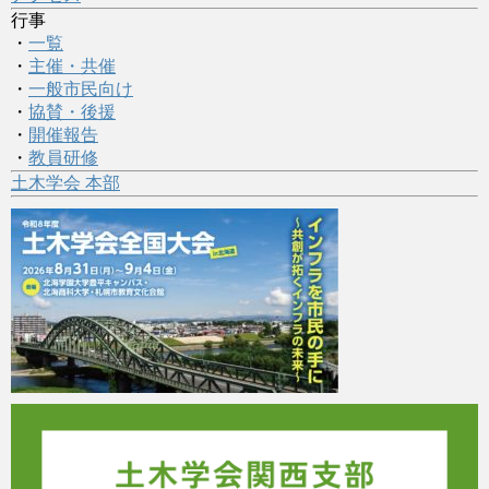
行事
・
一覧
・
主催・共催
・
一般市民向け
・
協賛・後援
・
開催報告
・
教員研修
土木学会 本部