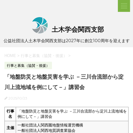
土木学会関西支部
公益社団法人土木学会関西支部は2027年に創立100周年を迎えます
HOME
>
行事と募集（協賛・後援）
>
行事と募集（協賛・後援）
「地盤防災と地盤災害を学ぶ －三川合流部から淀
川上流地域を例にして－」講習会
2025/10/23
行事
「地盤防災と地盤災害を学ぶ －三川合流部から淀川上流地域を
名
例にして－」講習会
一般社団法人関西圏地盤情報運営機構
主催
一般社団法人関西地質調査業協会