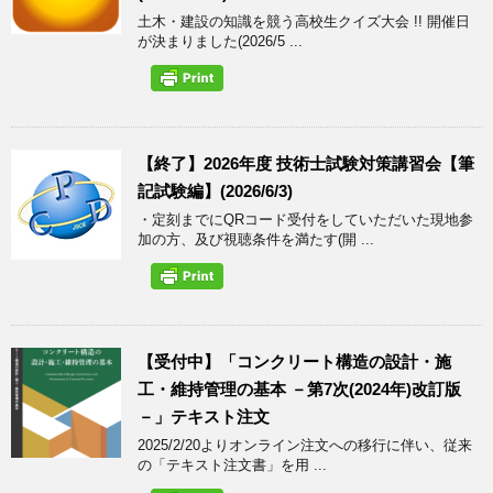
土木・建設の知識を競う高校生クイズ大会 !! 開催日
が決まりました(2026/5 ...
【終了】2026年度 技術士試験対策講習会【筆
記試験編】(2026/6/3)
・定刻までにQRコード受付をしていただいた現地参
加の方、及び視聴条件を満たす(開 ...
【受付中】「コンクリート構造の設計・施
工・維持管理の基本 －第7次(2024年)改訂版
－」テキスト注文
2025/2/20よりオンライン注文への移行に伴い、従来
の「テキスト注文書」を用 ...