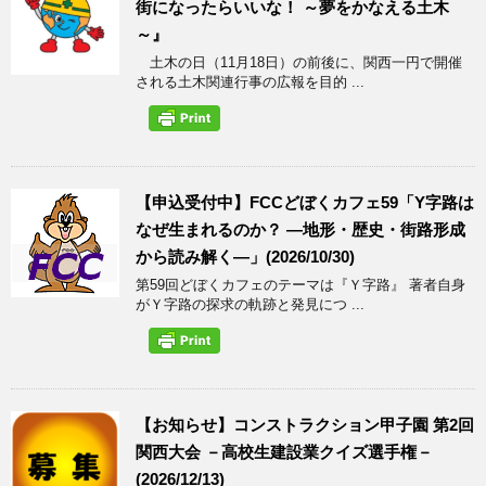
街になったらいいな！ ～夢をかなえる土木
～』
土木の日（11月18日）の前後に、関西一円で開催
される土木関連行事の広報を目的 ...
【申込受付中】FCCどぼくカフェ59「Y字路は
なぜ生まれるのか？ ―地形・歴史・街路形成
から読み解く―」(2026/10/30)
第59回どぼくカフェのテーマは『Ｙ字路』 著者自身
がＹ字路の探求の軌跡と発見につ ...
【お知らせ】コンストラクション甲子園 第2回
関西大会 －高校生建設業クイズ選手権－
(2026/12/13)