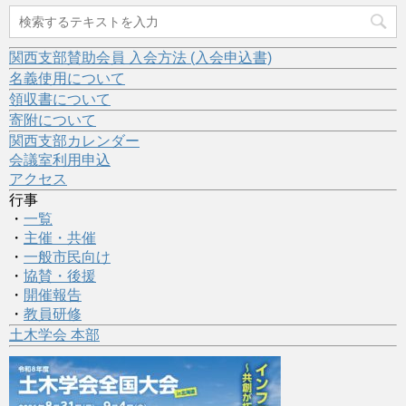
関西支部賛助会員 入会方法 (入会申込書)
名義使用について
領収書について
寄附について
関西支部カレンダー
会議室利用申込
アクセス
行事
・
一覧
・
主催・共催
・
一般市民向け
・
協賛・後援
・
開催報告
・
教員研修
土木学会 本部