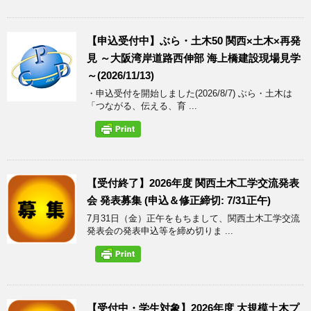
【申込受付中】ぶら・土木50 関西×土木×再発
見 ～大阪湾岸道路西伸部 海上橋建設現場見学
～(2026/11/13)
・申込受付を開始しました(2026/8/7) ぶら・土木は
「つながる、伝える、育 ...
【受付終了】2026年度 関西土木工学交流発表
会 発表募集 (申込＆修正締切: 7/31正午)
7月31日（金）正午をもちまして、関西土木工学交流
発表会の発表申込等を締め切りま ...
【受付中・学生対象】2026年度 大規模土木プ