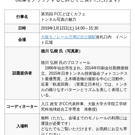
第35回 FCCどぼくカフェ
行事名
トンネル写真の魅力
日時
2019年1月12日(土) 14:00～15:30
大阪モノレール万博記念公園駅
改札口内 イベン
会場
ト広場
徳川 弘樹 氏（写真家）
徳川 弘樹 氏のプロフィール
1986年仙台市生まれ。2014年印刷会社勤務後独
話題提供者
立。2015年日本トンネル技術協会フォトコンテス
ト最優秀賞。土木構造物の撮影を中心に活動中。
近著「軌道回廊」（実業之日本社）では、トンネ
ルの織りなすパターンとリズムを美しく表現して
いる。
入江 政安 (FCC代表幹事、大阪大学大学院工学研
コーディネーター
究科地球総合工学専攻 准教授)
無料（ただし、会場までのモノレールの利用には
運賃が必要です）
入場料
どなたでもご覧いただけます。お気軽にお立ち寄
りください。