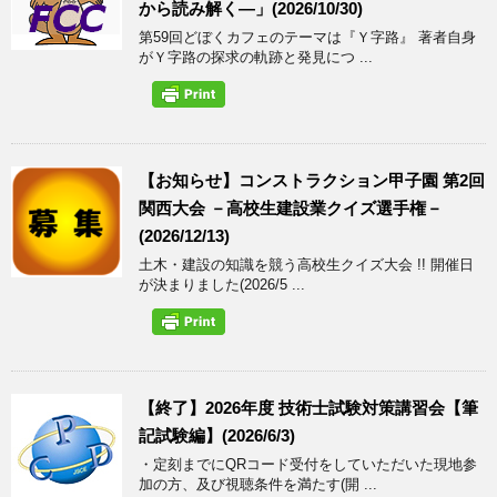
から読み解く―」(2026/10/30)
第59回どぼくカフェのテーマは『Ｙ字路』 著者自身
がＹ字路の探求の軌跡と発見につ ...
【お知らせ】コンストラクション甲子園 第2回
関西大会 －高校生建設業クイズ選手権－
(2026/12/13)
土木・建設の知識を競う高校生クイズ大会 !! 開催日
が決まりました(2026/5 ...
【終了】2026年度 技術士試験対策講習会【筆
記試験編】(2026/6/3)
・定刻までにQRコード受付をしていただいた現地参
加の方、及び視聴条件を満たす(開 ...