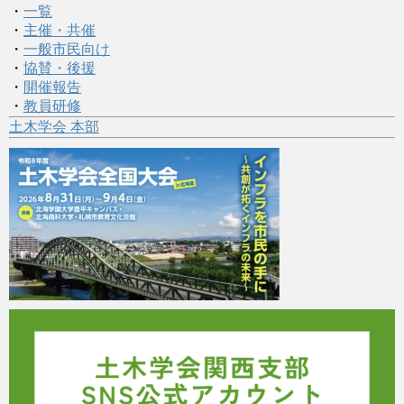
・
一覧
・
主催・共催
・
一般市民向け
・
協賛・後援
・
開催報告
・
教員研修
土木学会 本部