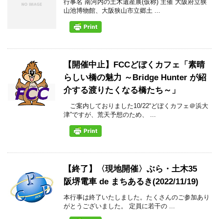
行事名 南河内の土木遺産展(仮称) 主催 大阪府立狭
山池博物館、大阪狭山市立郷土 ...
【開催中止】FCCどぼくカフェ「素晴
らしい橋の魅力 ～Bridge Hunter が紹
介する渡りたくなる橋たち～」
ご案内しておりました10/22“どぼくカフェ＠浜大
津”ですが、荒天予想のため、 ...
【終了】〈現地開催〉ぶら・土木35
阪堺電車 de まちあるき(2022/11/19)
本行事は終了いたしました。たくさんのご参加あり
がとうございました。 定員に若干の ...