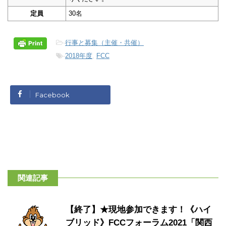
定員
30名
-
行事と募集（主催・共催）
-
2018年度
,
FCC
Facebook
関連記事
【終了】★現地参加できます！《ハイ
ブリッド》FCCフォーラム2021「関西