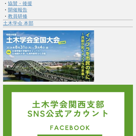
・
協賛・後援
・
開催報告
・
教員研修
土木学会 本部