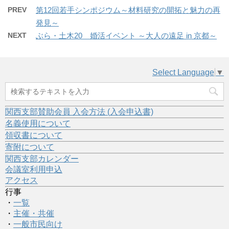
PREV
第12回若手シンポジウム～材料研究の開拓と魅力の再
発見～
NEXT
ぶら・土木20 婚活イベント ～大人の遠足 in 京都～
Select Language
▼
関西支部賛助会員 入会方法 (入会申込書)
名義使用について
領収書について
寄附について
関西支部カレンダー
会議室利用申込
アクセス
行事
・
一覧
・
主催・共催
・
一般市民向け