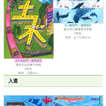
【一般部門・優秀賞】
枚方市立東香里中学校
2年生
北河 まつり佳さん
【子供部門・優秀賞】
堺市立浜寺東小学校
4年生
鈴木 心彩さん
入選