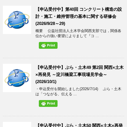
【申込受付中】第40回 コンクリート構造の設
計・施工・維持管理の基本に関する研修会
(2026/9/28～29)
概要 公益社団法人土木学会関西支部では，関係各
位からの強い要望によりまして『コ ...
【申込受付中】ぶら・土木49 第2回 関西×土木
×再発見 ～淀川橋梁工事現場見学会～
(2026/10/1)
・申込受付を開始しました(2026/7/14) ぶら・土木
は「つながる、伝える ...
【申込受付中】ぶら・土木50 関西×土木×再発