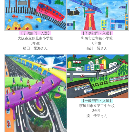
【子供部門・入選】
【子供部門・入選】
大阪市立鶴見南小学校
和泉市立和気小学校
3年生
6年生
植田 愛海さん
高川 翼さん
【一般部門・入選】
寝屋川市立第二中学校
3年生
湊 優羽さん