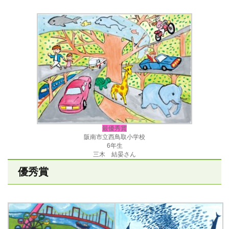
最優秀賞
阪南市立西鳥取小学校
6年生
三木 結晏さん
優秀賞