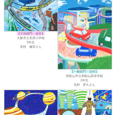
【子供部門・佳作】
大阪市立宮原小学校
5年生
安村 健宏さん
【一般部門・佳作】
和歌山市立和歌山高等学校
2年生
北村 芽久さん