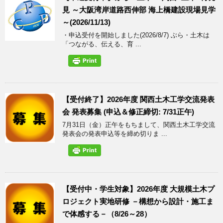
見 ～大阪湾岸道路西伸部 海上橋建設現場見学
～(2026/11/13)
・申込受付を開始しました(2026/8/7) ぶら・土木は
「つながる、伝える、育 ...
【受付終了】2026年度 関西土木工学交流発表
会 発表募集 (申込＆修正締切: 7/31正午)
7月31日（金）正午をもちまして、関西土木工学交流
発表会の発表申込等を締め切りま ...
【受付中・学生対象】2026年度 大規模土木プ
ロジェクト実地研修 －構想から設計・施工ま
で体感する－（8/26～28）