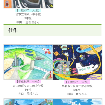
【一般部門・入選】
堺市立南八下中学校
3年生
中田 恵理佳さん
佳作
【子供部門・佳作】
【子供部門・佳作】
大山崎町立大山崎小学校
桑名市立長島中部小学校
4年生
5年生
谷口 照瑛さん
服部 朔也さん