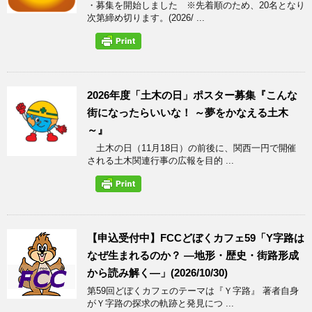
・募集を開始しました ※先着順のため、20名となり
次第締め切ります。(2026/ ...
2026年度「土木の日」ポスター募集『こんな
街になったらいいな！ ～夢をかなえる土木
～』
土木の日（11月18日）の前後に、関西一円で開催
される土木関連行事の広報を目的 ...
【申込受付中】FCCどぼくカフェ59「Y字路は
なぜ生まれるのか？ ―地形・歴史・街路形成
から読み解く―」(2026/10/30)
第59回どぼくカフェのテーマは『Ｙ字路』 著者自身
がＹ字路の探求の軌跡と発見につ ...