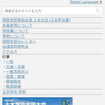
Select Language
▼
関西支部賛助会員 入会方法 (入会申込書)
名義使用について
領収書について
寄附について
関西支部カレンダー
会議室利用申込
アクセス
行事
・
一覧
・
主催・共催
・
一般市民向け
・
協賛・後援
・
開催報告
・
教員研修
土木学会 本部