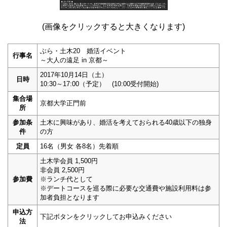
(画像をクリックすると大きくなります)
ぶら・土木20 婚活イベント
行事名
～大人の遠足 in 京都～
2017年10月14日（土）
日時
10:30～17:00（予定） (10:00受付開始)
集合場
京都大学正門前
所
参加条
土木に興味があり、婚活を考えておられる40歳以下の独身
件
の方
定員
16名（男女 各8名）先着順
土木学会員 1,500円
非会員 2,500円
参加費
※ランチ代として
※デートコースを巡る際に必要な交通費や施設利用料は参
加者負担となります
申込方
下記ボタンをクリックしてお申込みください
法