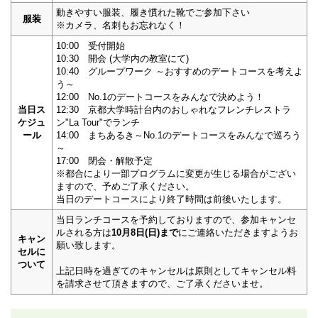
動きやすい服装、履き慣れた靴でご参加下さい
服装
※カメラ、名刺もお忘れなく！
10:00 受付開始
10:30 開会 (大学内の教室にて)
10:40 グループワーク ～おすすめのデートコースを考えよ
う～
12:00 No.1のデートコースをみんなで決めよう！
当日ス
12:30 京都大学時計台内のおしゃれなフレンチレストラ
ケジュ
ン"La Tour"でランチ
ール
14:00 まちあるき～No.1のデートコースをみんなで巡ろう
～
17:00 閉会・解散予定
※都合により一部プログラムに変更が生じる場合がござい
ますので、予めご了承ください。
当日のデートコースにより終了時間は前後いたします。
当日ランチコースを予約しておりますので、参加キャンセ
ルされる方は
10月8日(日)まで
にご連絡いただきますようお
キャン
願い致します。
セルに
ついて
上記日時を過ぎてのキャンセルは原則としてキャンセル料
を請求させて頂きますので、ご了承くださいませ。