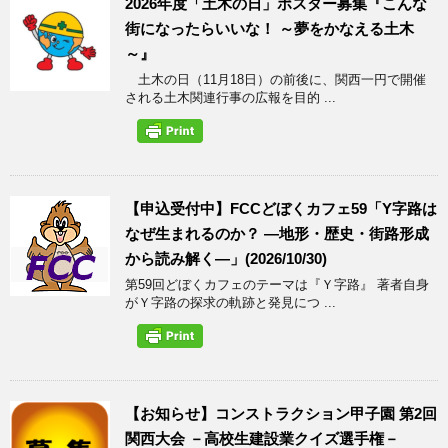
2026年度「土木の日」ポスター募集『こんな
街になったらいいな！ ～夢をかなえる土木
～』
土木の日（11月18日）の前後に、関西一円で開催
される土木関連行事の広報を目的 ...
【申込受付中】FCCどぼくカフェ59「Y字路は
なぜ生まれるのか？ ―地形・歴史・街路形成
から読み解く―」(2026/10/30)
第59回どぼくカフェのテーマは『Ｙ字路』 著者自身
がＹ字路の探求の軌跡と発見につ ...
【お知らせ】コンストラクション甲子園 第2回
関西大会 －高校生建設業クイズ選手権－