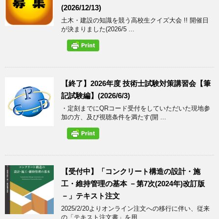
(2026/12/13)
土木・建設の知識を競う高校生クイズ大会 !! 開催日
が決まりました(2026/5 ...
【終了】2026年度 技術士試験対策講習会【筆
記試験編】(2026/6/3)
・定刻までにQRコード受付をしていただいた現地参
加の方、及び視聴条件を満たす(開 ...
【受付中】「コンクリート構造の設計・施
工・維持管理の基本 －第7次(2024年)改訂版
－」テキスト注文
2025/2/20よりオンライン注文への移行に伴い、従来
の「テキスト注文書」を用 ...