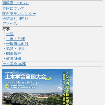
領収書について
寄附について
関西支部カレンダー
会議室利用申込
アクセス
行事
・
一覧
・
主催・共催
・
一般市民向け
・
協賛・後援
・
開催報告
・
教員研修
土木学会 本部