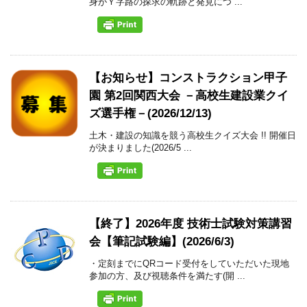
身がＹ字路の探求の軌跡と発見につ ...
【お知らせ】コンストラクション甲子
園 第2回関西大会 －高校生建設業クイ
ズ選手権－(2026/12/13)
土木・建設の知識を競う高校生クイズ大会 !! 開催日
が決まりました(2026/5 ...
【終了】2026年度 技術士試験対策講習
会【筆記試験編】(2026/6/3)
・定刻までにQRコード受付をしていただいた現地
参加の方、及び視聴条件を満たす(開 ...