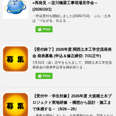
×再発見 ～淀川橋梁工事現場見学会～
(2026/10/1)
・申込受付を開始しました(2026/7/14) ぶら・土木
は「つながる、伝える ...
【受付終了】2026年度 関西土木工学交流発表
会 発表募集 (申込＆修正締切: 7/31正午)
7月31日（金）正午をもちまして、関西土木工学交流
発表会の発表申込等を締め切りま ...
【受付中・学生対象】2026年度 大規模土木プ
ロジェクト実地研修 －構想から設計・施工ま
で体感する－（8/26～28）
・募集を開始しました ※先着順のため、20名となり