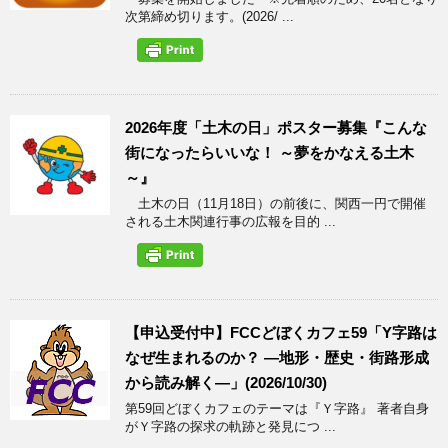
次第締め切ります。(2026/ ...
2026年度「土木の日」ポスター募集『こんな
街になったらいいな！ ～夢をかなえる土木
～』
土木の日（11月18日）の前後に、関西一円で開催
される土木関連行事の広報を目的 ...
【申込受付中】FCCどぼくカフェ59「Y字路は
なぜ生まれるのか？ ―地形・歴史・街路形成
から読み解く―」(2026/10/30)
第59回どぼくカフェのテーマは『Ｙ字路』 著者自身
がＹ字路の探求の軌跡と発見につ ...