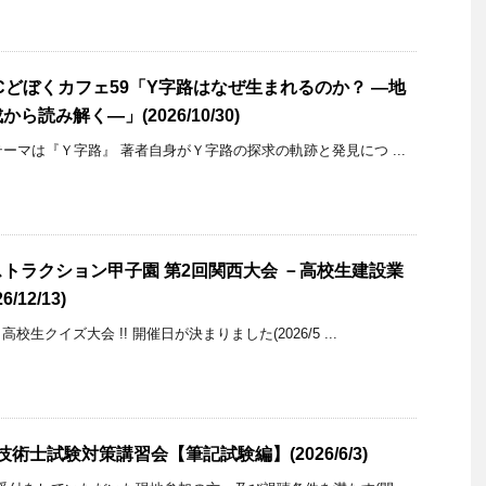
Cどぼくカフェ59「Y字路はなぜ生まれるのか？ ―地
読み解く―」(2026/10/30)
ーマは『Ｙ字路』 著者自身がＹ字路の探求の軌跡と発見につ ...
トラクション甲子園 第2回関西大会 －高校生建設業
12/13)
生クイズ大会 !! 開催日が決まりました(2026/5 ...
技術士試験対策講習会【筆記試験編】(2026/6/3)