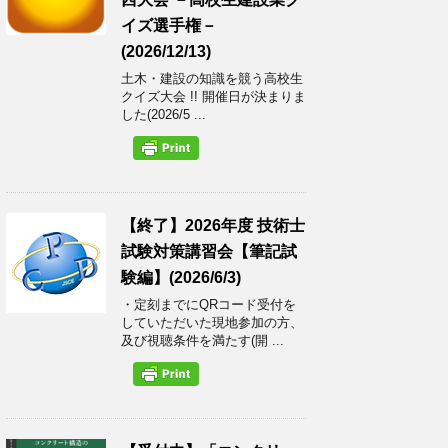
イズ選手権－
(2026/12/13)
土木・建設の知識を競う高校生
クイズ大会 !! 開催日が決まりま
した(2026/5 ...
【終了】2026年度 技術士
試験対策講習会【筆記試
験編】(2026/6/3)
・定刻までにQRコード受付を
していただいた現地参加の方、
及び視聴条件を満たす(開 ...