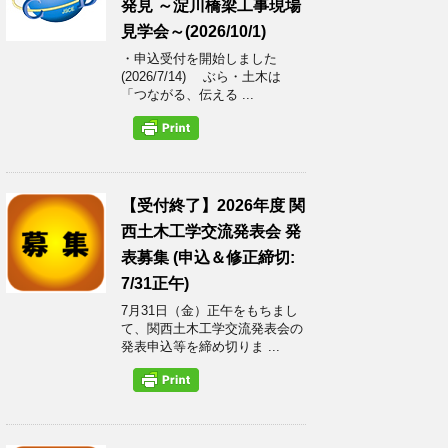
発見 ～淀川橋梁工事現場
見学会～(2026/10/1)
・申込受付を開始しました
(2026/7/14) ぶら・土木は
「つながる、伝える ...
【受付終了】2026年度 関
西土木工学交流発表会 発
表募集 (申込＆修正締切:
7/31正午)
7月31日（金）正午をもちまし
て、関西土木工学交流発表会の
発表申込等を締め切りま ...