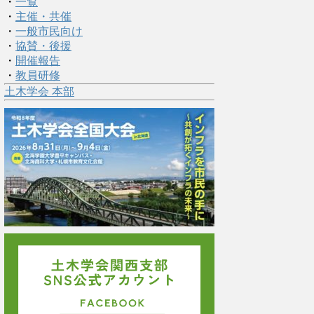
・
一覧
・
主催・共催
・
一般市民向け
・
協賛・後援
・
開催報告
・
教員研修
土木学会 本部