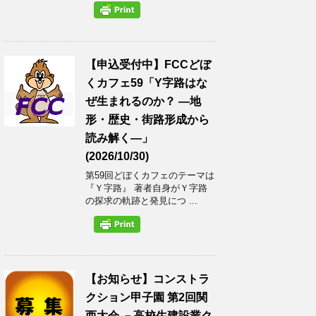
【申込受付中】FCCどぼ
くカフェ59「Y字路はな
ぜ生まれるのか？ ―地
形・歴史・街路形成から
読み解く―」
(2026/10/30)
第59回どぼくカフェのテーマは
『Ｙ字路』 著者自身がＹ字路
の探求の軌跡と発見につ ...
【お知らせ】コンストラ
クション甲子園 第2回関
西大会 －高校生建設業ク