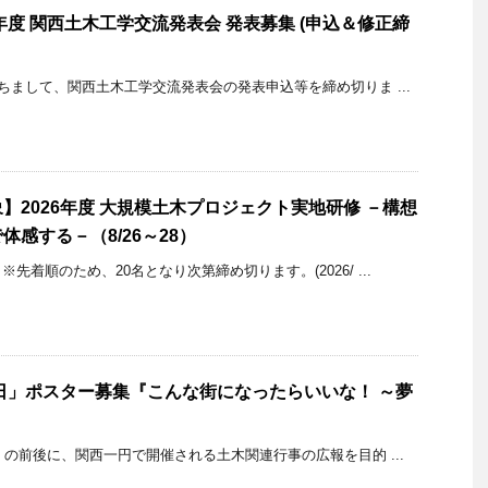
年度 関西土木工学交流発表会 発表募集 (申込＆修正締
もちまして、関西土木工学交流発表会の発表申込等を締め切りま ...
】2026年度 大規模土木プロジェクト実地研修 －構想
感する－（8/26～28）
先着順のため、20名となり次第締め切ります。(2026/ ...
の日」ポスター募集『こんな街になったらいいな！ ～夢
』
）の前後に、関西一円で開催される土木関連行事の広報を目的 ...