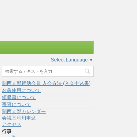
Select Language
▼
関西支部賛助会員 入会方法 (入会申込書)
名義使用について
領収書について
寄附について
関西支部カレンダー
会議室利用申込
アクセス
行事