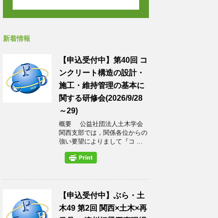
新着情報
【申込受付中】第40回 コ
ンクリート構造の設計・
施工・維持管理の基本に
関する研修会(2026/9/28
～29)
概要 公益社団法人土木学会
関西支部では，関係各位からの
強い要望によりまして『コ ...
【申込受付中】ぶら・土
木49 第2回 関西×土木×再