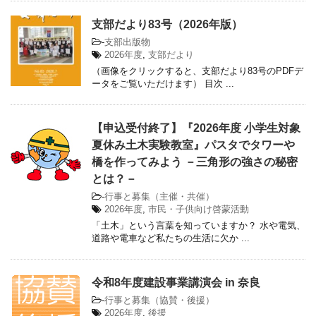
支部だより83号（2026年版）
-
支部出版物
2026年度
,
支部だより
（画像をクリックすると、支部だより83号のPDFデ
ータをご覧いただけます） 目次 ...
【申込受付終了】『2026年度 小学生対象
夏休み土木実験教室』パスタでタワーや
橋を作ってみよう －三角形の強さの秘密
とは？－
-
行事と募集（主催・共催）
2026年度
,
市民・子供向け啓蒙活動
「土木」という言葉を知っていますか？ 水や電気、
道路や電車など私たちの生活に欠か ...
令和8年度建設事業講演会 in 奈良
-
行事と募集（協賛・後援）
2026年度
,
後援