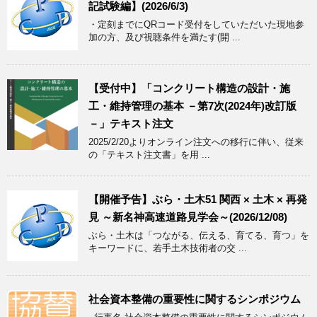
記試験編】(2026/6/3)
・定刻までにQRコード受付をしていただいた現地参
加の方、及び視聴条件を満たす(開 ...
【受付中】「コンクリート構造の設計・施
工・維持管理の基本 －第7次(2024年)改訂版
－」テキスト注文
2025/2/20よりオンライン注文への移行に伴い、従来
の「テキスト注文書」を用 ...
【開催予告】ぶら・土木51 関西 × 土木 × 再発
見 ～新名神高速道路見学会～(2026/12/08)
ぶら・土木は「つながる、伝える、育てる、育つ」を
キーワードに、若手土木技術者の交 ...
社会資本整備の重要性に関するシンポジウム