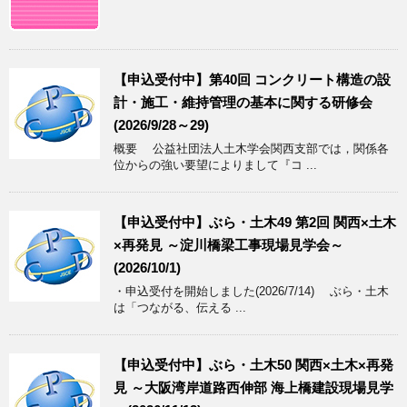
【申込受付中】第40回 コンクリート構造の設
計・施工・維持管理の基本に関する研修会
(2026/9/28～29)
概要 公益社団法人土木学会関西支部では，関係各
位からの強い要望によりまして『コ ...
【申込受付中】ぶら・土木49 第2回 関西×土木
×再発見 ～淀川橋梁工事現場見学会～
(2026/10/1)
・申込受付を開始しました(2026/7/14) ぶら・土木
は「つながる、伝える ...
【申込受付中】ぶら・土木50 関西×土木×再発
見 ～大阪湾岸道路西伸部 海上橋建設現場見学