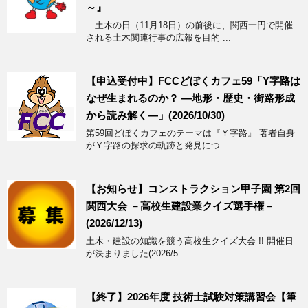
～』
土木の日（11月18日）の前後に、関西一円で開催
される土木関連行事の広報を目的 ...
【申込受付中】FCCどぼくカフェ59「Y字路は
なぜ生まれるのか？ ―地形・歴史・街路形成
から読み解く―」(2026/10/30)
第59回どぼくカフェのテーマは『Ｙ字路』 著者自身
がＹ字路の探求の軌跡と発見につ ...
【お知らせ】コンストラクション甲子園 第2回
関西大会 －高校生建設業クイズ選手権－
(2026/12/13)
土木・建設の知識を競う高校生クイズ大会 !! 開催日
が決まりました(2026/5 ...
【終了】2026年度 技術士試験対策講習会【筆