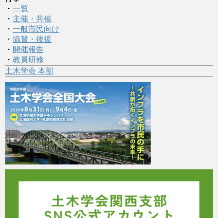
・
一覧
・
主催・共催
・
一般市民向け
・
協賛・後援
・
開催報告
・
教員研修
土木学会 本部