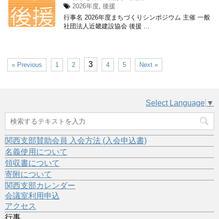
2026年度
,
後援
行事名 2026年度まちづくりシンポジウム 主催 一般
社団法人近畿建設協会 後援 ...
3
« Previous
1
2
4
5
Next »
Select Language
▼
関西支部賛助会員 入会方法 (入会申込書)
名義使用について
領収書について
寄附について
関西支部カレンダー
会議室利用申込
アクセス
行事