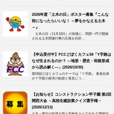
2026年度「土木の日」ポスター募集『こんな
街になったらいいな！ ～夢をかなえる土木
～』
土木の日（11月18日）の前後に、関西一円で開催
される土木関連行事の広報を目的 ...
【申込受付中】FCCどぼくカフェ59「Y字路は
なぜ生まれるのか？ ―地形・歴史・街路形成
から読み解く―」(2026/10/30)
第59回どぼくカフェのテーマは『Ｙ字路』 著者自身
がＹ字路の探求の軌跡と発見につ ...
【お知らせ】コンストラクション甲子園 第2回
関西大会 －高校生建設業クイズ選手権－
(2026/12/13)
土木・建設の知識を競う高校生クイズ大会 !! 開催日