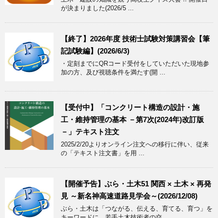
が決まりました(2026/5 ...
【終了】2026年度 技術士試験対策講習会【筆
記試験編】(2026/6/3)
・定刻までにQRコード受付をしていただいた現地参
加の方、及び視聴条件を満たす(開 ...
【受付中】「コンクリート構造の設計・施
工・維持管理の基本 －第7次(2024年)改訂版
－」テキスト注文
2025/2/20よりオンライン注文への移行に伴い、従来
の「テキスト注文書」を用 ...
【開催予告】ぶら・土木51 関西 × 土木 × 再発
見 ～新名神高速道路見学会～(2026/12/08)
ぶら・土木は「つながる、伝える、育てる、育つ」を
キーワードに、若手土木技術者の交 ...