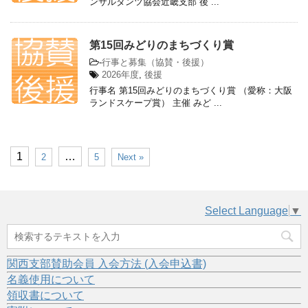
ンサルタンツ協会近畿支部 後 ...
第15回みどりのまちづくり賞
-
行事と募集（協賛・後援）
2026年度
,
後援
行事名 第15回みどりのまちづくり賞 （愛称：大阪
ランドスケープ賞） 主催 みど ...
1
…
2
5
Next »
Select Language
▼
関西支部賛助会員 入会方法 (入会申込書)
名義使用について
領収書について