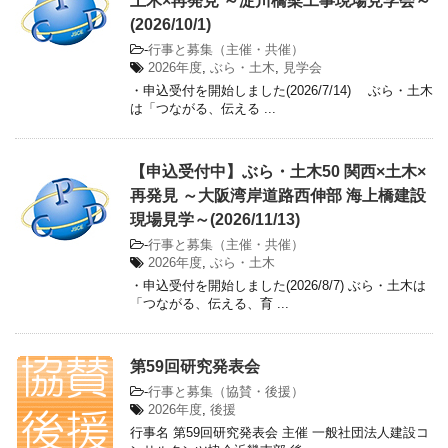
土木×再発見 ～淀川橋梁工事現場見学会～
(2026/10/1)
-
行事と募集（主催・共催）
2026年度
,
ぶら・土木
,
見学会
・申込受付を開始しました(2026/7/14) ぶら・土木
は「つながる、伝える ...
【申込受付中】ぶら・土木50 関西×土木×
再発見 ～大阪湾岸道路西伸部 海上橋建設
現場見学～(2026/11/13)
-
行事と募集（主催・共催）
2026年度
,
ぶら・土木
・申込受付を開始しました(2026/8/7) ぶら・土木は
「つながる、伝える、育 ...
第59回研究発表会
-
行事と募集（協賛・後援）
2026年度
,
後援
行事名 第59回研究発表会 主催 一般社団法人建設コ