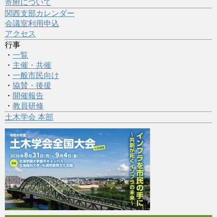
寄附について
関西支部カレンダー
会議室利用申込
アクセス
行事
・
一覧
・
主催・共催
・
一般市民向け
・
協賛・後援
・
開催報告
・
教員研修
土木学会 本部