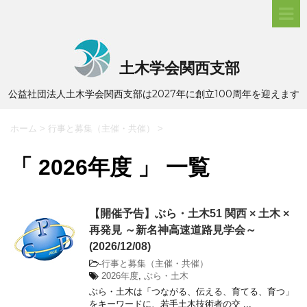
土木学会関西支部
公益社団法人土木学会関西支部は2027年に創立100周年を迎えます
ホーム
>
行事と募集（主催・共催）
>
「 2026年度 」 一覧
【開催予告】ぶら・土木51 関西 × 土木 ×
再発見 ～新名神高速道路見学会～
(2026/12/08)
-
行事と募集（主催・共催）
2026年度
,
ぶら・土木
ぶら・土木は「つながる、伝える、育てる、育つ」
をキーワードに、若手土木技術者の交 ...