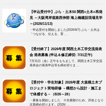
【申込受付中】ぶら・土木50 関西×土木×再発
見 ～大阪湾岸道路西伸部 海上橋建設現場見学
～(2026/11/13)
・申込受付を開始しました(2026/8/7) ぶら・土木は
「つながる、伝える、育 ...
【受付終了】2026年度 関西土木工学交流発表
会 発表募集 (申込＆修正締切: 7/31正午)
7月31日（金）正午をもちまして、関西土木工学交流
発表会の発表申込等を締め切りま ...
【受付中・学生対象】2026年度 大規模土木プ
ロジェクト実地研修 －構想から設計・施工ま
で体感する－（8/26～28）
・募集を開始しました ※先着順のため、20名となり
次第締め切ります。(2026/ ...