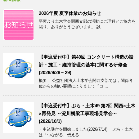
2026年度 夏季休業のお知らせ
平素より土木学会関西支部の活動にご理解とご協力を
賜り、ありがとうございます。 誠 ...
【申込受付中】第40回 コンクリート構造の設
計・施工・維持管理の基本に関する研修会
(2026/9/28～29)
概要 公益社団法人土木学会関西支部では，関係各
位からの強い要望によりまして『コ ...
【申込受付中】ぶら・土木49 第2回 関西×土木
×再発見 ～淀川橋梁工事現場見学会～
(2026/10/1)
・申込受付を開始しました(2026/7/14) ぶら・土木
は「つながる、伝える ...