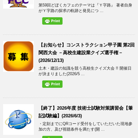
第59回どぼくカフェのテーマは『Ｙ字路』 著者自身
がＹ字路の探求の軌跡と発見につ ...
【お知らせ】コンストラクション甲子園 第2回
関西大会 －高校生建設業クイズ選手権－
(2026/12/13)
土木・建設の知識を競う高校生クイズ大会 !! 開催日
が決まりました(2026/5 ...
【終了】2026年度 技術士試験対策講習会【筆
記試験編】(2026/6/3)
・定刻までにQRコード受付をしていただいた現地参
加の方、及び視聴条件を満たす(開 ...