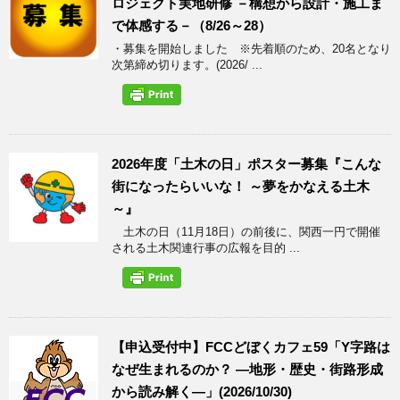
ロジェクト実地研修 －構想から設計・施工ま
で体感する－（8/26～28）
・募集を開始しました ※先着順のため、20名となり
次第締め切ります。(2026/ ...
2026年度「土木の日」ポスター募集『こんな
街になったらいいな！ ～夢をかなえる土木
～』
土木の日（11月18日）の前後に、関西一円で開催
される土木関連行事の広報を目的 ...
【申込受付中】FCCどぼくカフェ59「Y字路は
なぜ生まれるのか？ ―地形・歴史・街路形成
から読み解く―」(2026/10/30)