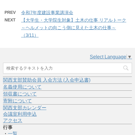
PREV
令和7年度建設事業講演会
NEXT
【大学生・大学院生対象】土木の仕事 リアルトーク
～ヘルメットの向こう側に見えた土木の仕事～
（3/11）
Select Language
▼
関西支部賛助会員 入会方法 (入会申込書)
名義使用について
領収書について
寄附について
関西支部カレンダー
会議室利用申込
アクセス
行事
・
一覧