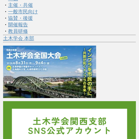
・
主催・共催
・
一般市民向け
・
協賛・後援
・
開催報告
・
教員研修
土木学会 本部