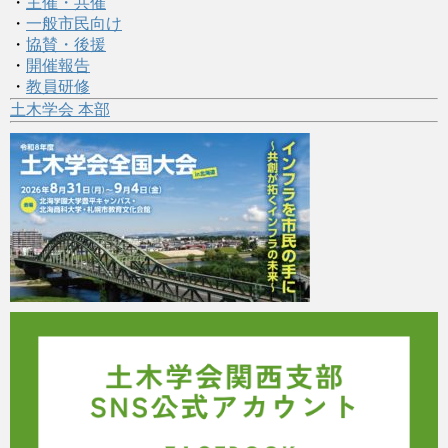
・
主催・共催
・
一般市民向け
・
協賛・後援
・
開催報告
・
教員研修
土木学会 本部