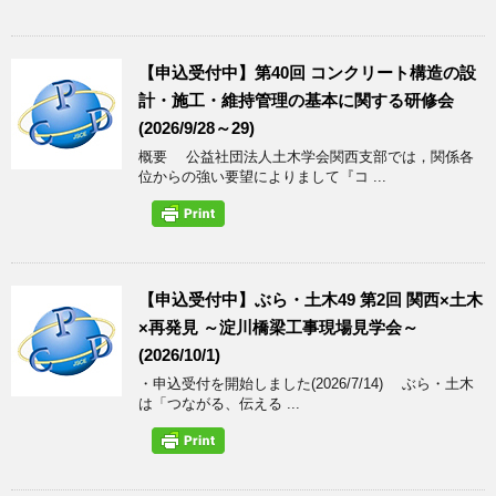
【申込受付中】第40回 コンクリート構造の設
計・施工・維持管理の基本に関する研修会
(2026/9/28～29)
概要 公益社団法人土木学会関西支部では，関係各
位からの強い要望によりまして『コ ...
【申込受付中】ぶら・土木49 第2回 関西×土木
×再発見 ～淀川橋梁工事現場見学会～
(2026/10/1)
・申込受付を開始しました(2026/7/14) ぶら・土木
は「つながる、伝える ...