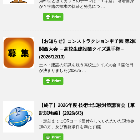
第59回どぼくカフェのテーマは『Ｙ字路』 著者自身
がＹ字路の探求の軌跡と発見につ ...
【お知らせ】コンストラクション甲子園 第2回
関西大会 －高校生建設業クイズ選手権－
(2026/12/13)
土木・建設の知識を競う高校生クイズ大会 !! 開催日
が決まりました(2026/5 ...
【終了】2026年度 技術士試験対策講習会【筆
記試験編】(2026/6/3)
・定刻までにQRコード受付をしていただいた現地参
加の方、及び視聴条件を満たす(開 ...