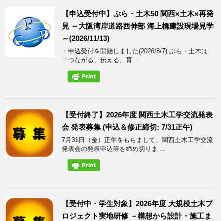
【申込受付中】ぶら・土木50 関西×土木×再発
見 ～大阪湾岸道路西伸部 海上橋建設現場見学
～(2026/11/13)
・申込受付を開始しました(2026/8/7) ぶら・土木は
「つながる、伝える、育 ...
【受付終了】2026年度 関西土木工学交流発表
会 発表募集 (申込＆修正締切: 7/31正午)
7月31日（金）正午をもちまして、関西土木工学交流
発表会の発表申込等を締め切りま ...
【受付中・学生対象】2026年度 大規模土木プ
ロジェクト実地研修 －構想から設計・施工ま