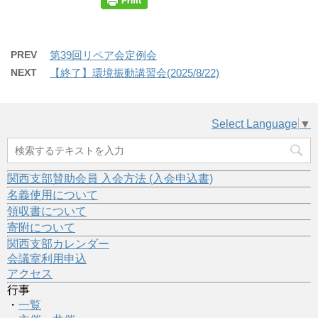
PREV
第39回リペア会定例会
NEXT
【終了】環境振動講習会(2025/8/22)
Select Language
▼
関西支部賛助会員 入会方法 (入会申込書)
名義使用について
領収書について
寄附について
関西支部カレンダー
会議室利用申込
アクセス
行事
・
一覧