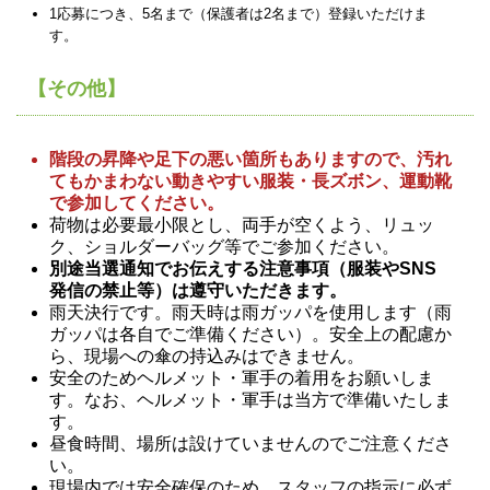
1応募につき、5名まで（保護者は2名まで）登録いただけま
す。
【その他】
階段の昇降や足下の悪い箇所もありますので、汚れ
てもかまわない動きやすい服装・長ズボン、運動靴
で参加してください。
荷物は必要最小限とし、両手が空くよう、リュッ
ク、ショルダーバッグ等でご参加ください。
別途当選通知でお伝えする注意事項（服装やSNS
発信の禁止等）は遵守いただきます。
雨天決行です。雨天時は雨ガッパを使用します（雨
ガッパは各自でご準備ください）。安全上の配慮か
ら、現場への傘の持込みはできません。
安全のためヘルメット・軍手の着用をお願いしま
す。なお、ヘルメット・軍手は当方で準備いたしま
す。
昼食時間、場所は設けていませんのでご注意くださ
い。
現場内では安全確保のため、スタッフの指示に必ず