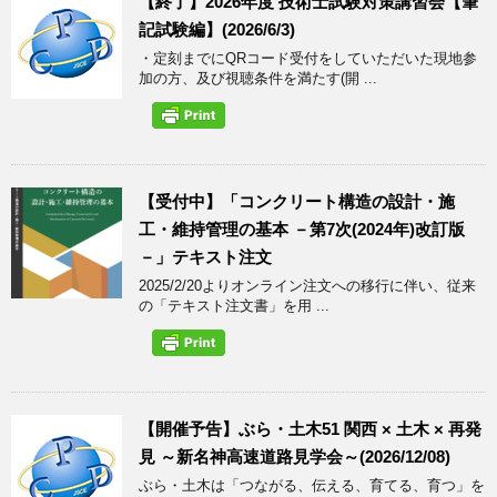
【終了】2026年度 技術士試験対策講習会【筆
記試験編】(2026/6/3)
・定刻までにQRコード受付をしていただいた現地参
加の方、及び視聴条件を満たす(開 ...
【受付中】「コンクリート構造の設計・施
工・維持管理の基本 －第7次(2024年)改訂版
－」テキスト注文
2025/2/20よりオンライン注文への移行に伴い、従来
の「テキスト注文書」を用 ...
【開催予告】ぶら・土木51 関西 × 土木 × 再発
見 ～新名神高速道路見学会～(2026/12/08)
ぶら・土木は「つながる、伝える、育てる、育つ」を