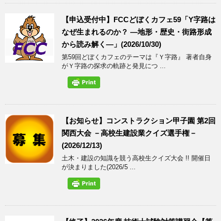
【申込受付中】FCCどぼくカフェ59「Y字路は
なぜ生まれるのか？ ―地形・歴史・街路形成
から読み解く―」(2026/10/30)
第59回どぼくカフェのテーマは『Ｙ字路』 著者自身
がＹ字路の探求の軌跡と発見につ ...
【お知らせ】コンストラクション甲子園 第2回
関西大会 －高校生建設業クイズ選手権－
(2026/12/13)
土木・建設の知識を競う高校生クイズ大会 !! 開催日
が決まりました(2026/5 ...