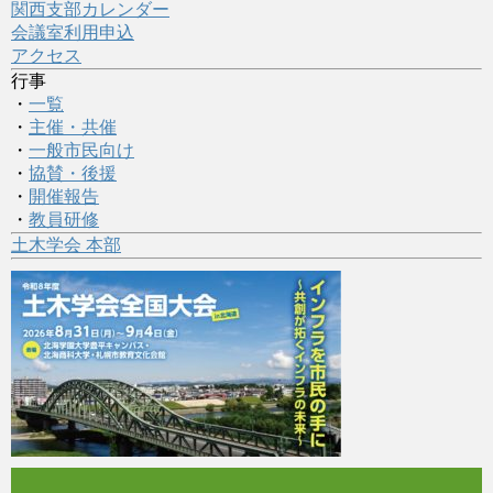
関西支部カレンダー
会議室利用申込
アクセス
行事
・
一覧
・
主催・共催
・
一般市民向け
・
協賛・後援
・
開催報告
・
教員研修
土木学会 本部