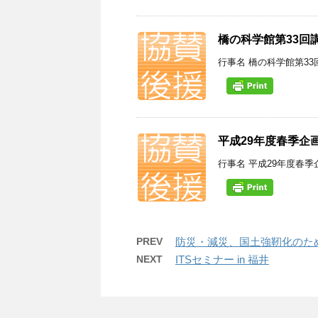
橋の科学館第33回
行事名 橋の科学館第33
平成29年度春季企
行事名 平成29年度春季
PREV
防災・減災、国土強靭化のた
NEXT
ITSセミナー in 福井