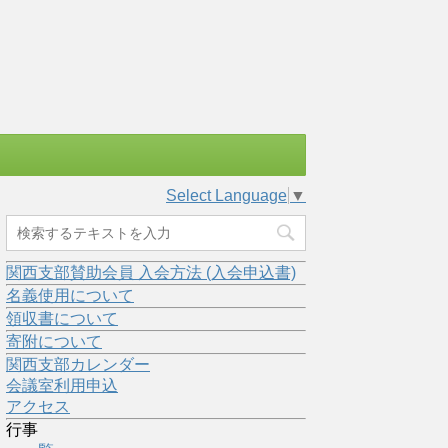
Select Language
▼
関西支部賛助会員 入会方法 (入会申込書)
名義使用について
領収書について
寄附について
関西支部カレンダー
会議室利用申込
アクセス
行事