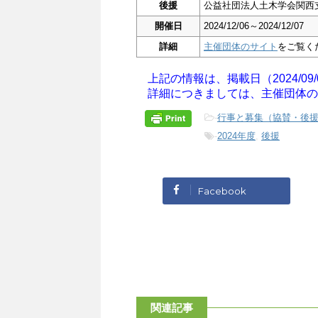
後援
公益社団法人土木学会関西
開催日
2024/12/06～2024/12/07
詳細
主催団体のサイト
をご覧く
上記の情報は、掲載日（2024/09
詳細につきましては、主催団体の
-
行事と募集（協賛・後
-
2024年度
,
後援
Facebook
関連記事