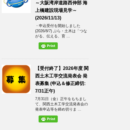
～大阪湾岸道路西伸部 海
上橋建設現場見学～
(2026/11/13)
・申込受付を開始しました
(2026/8/7) ぶら・土木は「つな
がる、伝える、育 ...
【受付終了】2026年度 関
西土木工学交流発表会 発
表募集 (申込＆修正締切:
7/31正午)
7月31日（金）正午をもちまし
て、関西土木工学交流発表会の
発表申込等を締め切りま ...