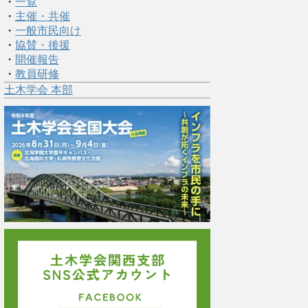
・
一覧
・
主催・共催
・
一般市民向け
・
協賛・後援
・
開催報告
・
教員研修
土木学会 本部