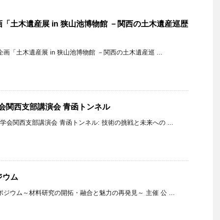
画「土木遺産展 in 狭山池博物館 －関西の土木遺産巡歴
画「土木遺産展 in 狭山池博物館 －関西の土木遺産巡 ...
会関西支部講演会 青函トンネル
学会関西支部講演会 青函トンネル: 技術の挑戦と未来への ...
ジウム
ポジウム～材料研究の開拓・融合と魅力の再発見～ 主催 公 ...