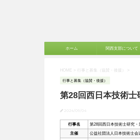
ホーム
関西支部について
HOME
>
行事と募集（協賛・後援）
>
行事と募集（協賛・後援）
第28回西日本技術士
2024/09/04
行事名
第28回西日本技術士研究・
主催
公益社団法人日本技術士会