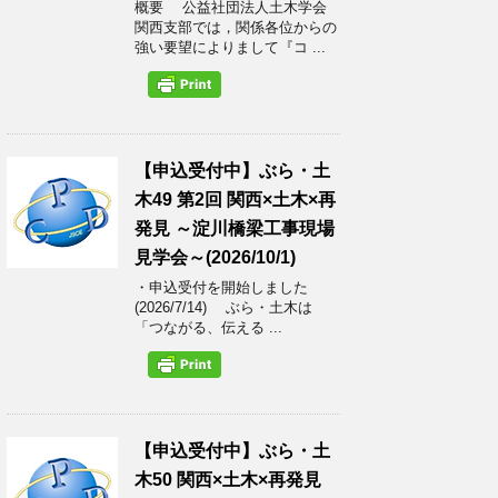
概要 公益社団法人土木学会
関西支部では，関係各位からの
強い要望によりまして『コ ...
【申込受付中】ぶら・土
木49 第2回 関西×土木×再
発見 ～淀川橋梁工事現場
見学会～(2026/10/1)
・申込受付を開始しました
(2026/7/14) ぶら・土木は
「つながる、伝える ...
【申込受付中】ぶら・土
木50 関西×土木×再発見