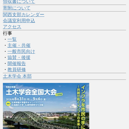
領収書について
寄附について
関西支部カレンダー
会議室利用申込
アクセス
行事
・
一覧
・
主催・共催
・
一般市民向け
・
協賛・後援
・
開催報告
・
教員研修
土木学会 本部