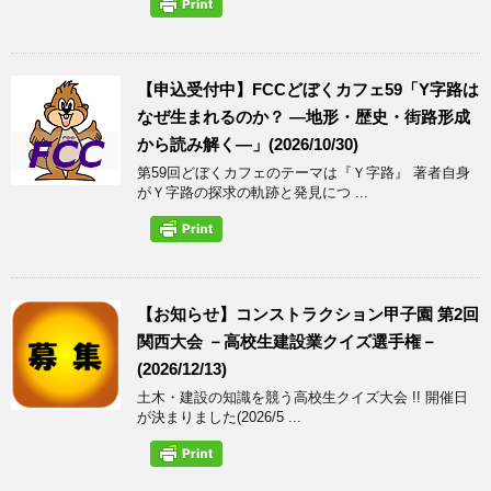
【申込受付中】FCCどぼくカフェ59「Y字路は
なぜ生まれるのか？ ―地形・歴史・街路形成
から読み解く―」(2026/10/30)
第59回どぼくカフェのテーマは『Ｙ字路』 著者自身
がＹ字路の探求の軌跡と発見につ ...
【お知らせ】コンストラクション甲子園 第2回
関西大会 －高校生建設業クイズ選手権－
(2026/12/13)
土木・建設の知識を競う高校生クイズ大会 !! 開催日
が決まりました(2026/5 ...