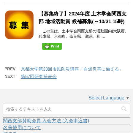
【募集終了】2024年度 土木学会関西支
部 地域活動賞 候補募集(～10/31 15時)
この賞は、土木学会関西支部の活動圏内(大阪府、
兵庫県、京都府、奈良県、滋県、和 ...
PREV
京都大学第33回市民防災講座「自然災害に備える」
NEXT
第57回研究発表会
Select Language
▼
関西支部賛助会員 入会方法 (入会申込書)
名義使用について