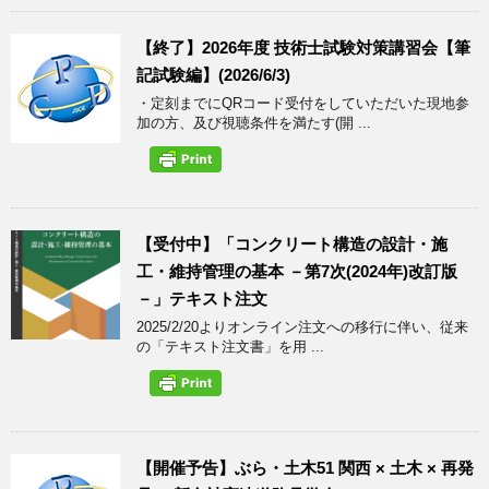
【終了】2026年度 技術士試験対策講習会【筆
記試験編】(2026/6/3)
・定刻までにQRコード受付をしていただいた現地参
加の方、及び視聴条件を満たす(開 ...
【受付中】「コンクリート構造の設計・施
工・維持管理の基本 －第7次(2024年)改訂版
－」テキスト注文
2025/2/20よりオンライン注文への移行に伴い、従来
の「テキスト注文書」を用 ...
【開催予告】ぶら・土木51 関西 × 土木 × 再発