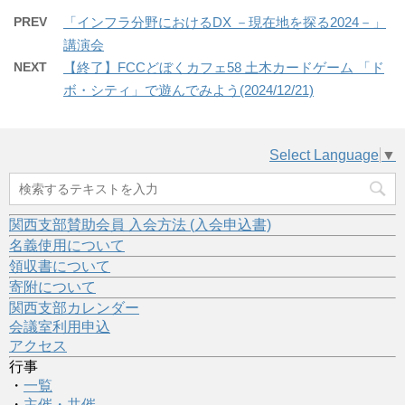
PREV
「インフラ分野におけるDX －現在地を探る2024－」
講演会
NEXT
【終了】FCCどぼくカフェ58 土木カードゲーム 「ド
ボ・シティ」で遊んでみよう(2024/12/21)
Select Language
▼
関西支部賛助会員 入会方法 (入会申込書)
名義使用について
領収書について
寄附について
関西支部カレンダー
会議室利用申込
アクセス
行事
・
一覧
・
主催・共催