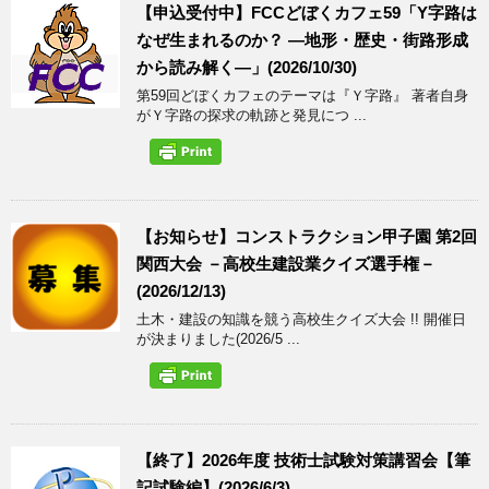
【申込受付中】FCCどぼくカフェ59「Y字路は
なぜ生まれるのか？ ―地形・歴史・街路形成
から読み解く―」(2026/10/30)
第59回どぼくカフェのテーマは『Ｙ字路』 著者自身
がＹ字路の探求の軌跡と発見につ ...
【お知らせ】コンストラクション甲子園 第2回
関西大会 －高校生建設業クイズ選手権－
(2026/12/13)
土木・建設の知識を競う高校生クイズ大会 !! 開催日
が決まりました(2026/5 ...
【終了】2026年度 技術士試験対策講習会【筆
記試験編】(2026/6/3)