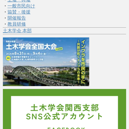
・
一般市民向け
・
協賛・後援
・
開催報告
・
教員研修
土木学会 本部